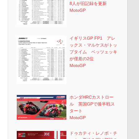
8人が旧記録を更新
MotoGP
イギリスGP FP1 アレ
ックス・マルケスがトッ
プタイム ベッツェッキ
が僅差の2位
MotoGP
ホンダHRCカストロー
ル 英国GPで後半戦ス
タート
MotoGP
ドゥカティ・レノボ・チ