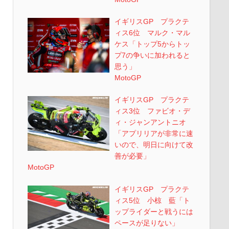
イギリスGP プラクテ
ィス6位 マルク・マル
ケス「トップ5からトッ
プ7の争いに加われると
思う」
MotoGP
イギリスGP プラクテ
ィス3位 ファビオ・デ
ィ・ジャンアントニオ
「アプリリアが非常に速
いので、明日に向けて改
善が必要」
MotoGP
イギリスGP プラクテ
ィス5位 小椋 藍「ト
ップライダーと戦うには
ペースが足りない」