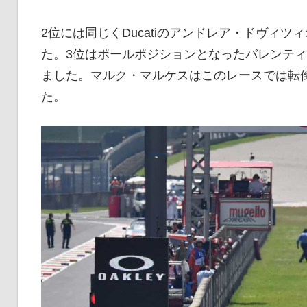
イ
2位には同じくDucatiのアンドレア・ドヴィ
た。3位はポールポジションとなったバレンテ
ク
ました。マルク・マルケスはこのレースでは転倒
た。
ニ
ュ
ー
ス