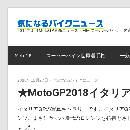
コ
ン
気
テ
2014年よりMotoGP最新ニュース、FIM スーパーバイク
ン
ツ
に
へ
MotoGP
スーパーバイク世界選手権
一般
ス
な
キ
ッ
2018年12月27日
気になるバイクニュース
プ
★MotoGP2018イタ
る
イタリアGPの写真ギャラリーです。イタリアGP
バ
ンソ。まさにヤマハ時代のロレンソを彷彿とさ
ました。