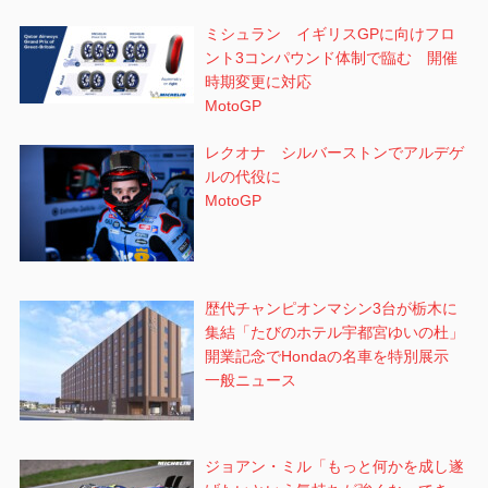
ミシュラン イギリスGPに向けフロ
ント3コンパウンド体制で臨む 開催
時期変更に対応
MotoGP
レクオナ シルバーストンでアルデゲ
ルの代役に
MotoGP
歴代チャンピオンマシン3台が栃木に
集結「たびのホテル宇都宮ゆいの杜」
開業記念でHondaの名車を特別展示
一般ニュース
ジョアン・ミル「もっと何かを成し遂