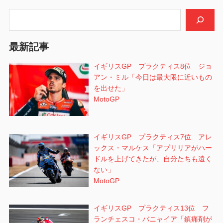
ー
検索
シ
最新記事
ョ
イギリスGP プラクティス8位 ジョ
ン
アン・ミル「今日は最大限に近いもの
を出せた」
MotoGP
イギリスGP プラクティス7位 アレ
ックス・マルケス「アプリリアがハー
ドルを上げてきたが、自分たちも遠く
ない」
MotoGP
イギリスGP プラクティス13位 フ
ランチェスコ・バニャイア「鎮痛剤が