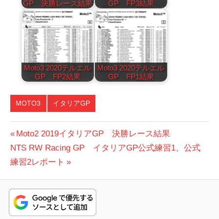
GP 決勝レース結果
GP FP3結果
Moto3 2020テルエル
Moto3 2020テルエル
GP FP2結果
GP FP1結果
MOTO3
イタリアGP
投
前
Moto2 2019イタリアGP 決勝レース結果
次
の
NTS RW Racing GP イタリアGP公式練習1、公式
稿
の
投
練習2レポート
ナ
投
稿:
ビ
稿:
ゲ