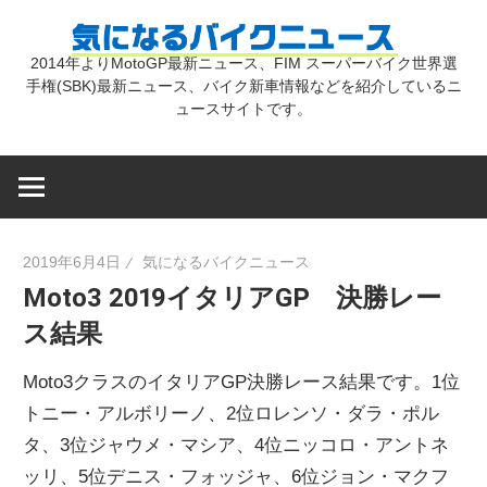
コ
気
ン
2014年よりMotoGP最新ニュース、FIM スーパーバイク世界選
テ
手権(SBK)最新ニュース、バイク新車情報などを紹介しているニ
に
ン
ュースサイトです。
ツ
な
へ
ス
キ
る
2019年6月4日
気になるバイクニュース
ッ
Moto3 2019イタリアGP 決勝レー
プ
バ
ス結果
イ
Moto3クラスのイタリアGP決勝レース結果です。1位
トニー・アルボリーノ、2位ロレンソ・ダラ・ポル
ク
タ、3位ジャウメ・マシア、4位ニッコロ・アントネ
ッリ、5位デニス・フォッジャ、6位ジョン・マクフ