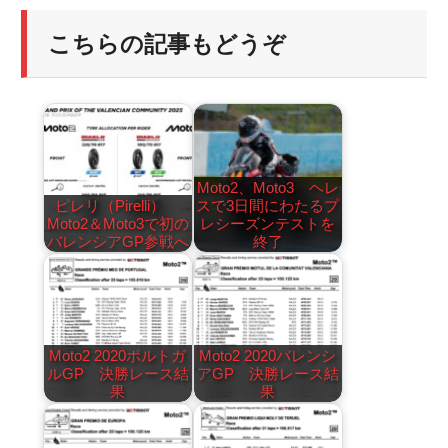
こちらの記事もどうぞ
Moto2、Moto3 ヘレ
ピレリ（Pirelli）
スで3日間にわたるプ
Moto2＆Moto3で初の
レシーズンテストを
バレンシアGP参戦へ
終了
Moto2 2020ポルトガ
Moto2 2020バレンシ
ルGP 決勝レース結
アGP 決勝レース結
果
果