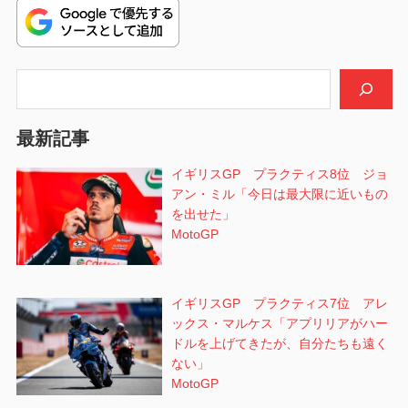
ビ
稿:
ゲ
検索
ー
シ
最新記事
ョ
イギリスGP プラクティス8位 ジョ
アン・ミル「今日は最大限に近いもの
ン
を出せた」
MotoGP
イギリスGP プラクティス7位 アレ
ックス・マルケス「アプリリアがハー
ドルを上げてきたが、自分たちも遠く
ない」
MotoGP