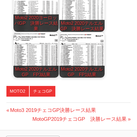
Moto2 2020ヨーロッ
パGP 決勝レース結
Moto2 2020テルエル
果
GP 決勝レース結果
Moto2 2020テルエル
Moto2 2020テルエル
GP FP3結果
GP FP1結果
MOTO2
チェコGP
投
前
Moto3 2019チェコGP決勝レース結果
の
次
MotoGP2019チェコGP 決勝レース結果
稿
投
の
ナ
稿:
投