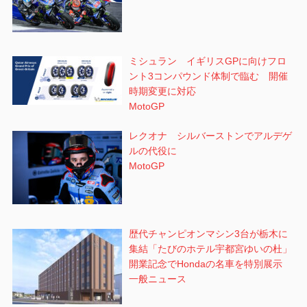
ミシュラン イギリスGPに向けフロ
ント3コンパウンド体制で臨む 開催
時期変更に対応
MotoGP
レクオナ シルバーストンでアルデゲ
ルの代役に
MotoGP
歴代チャンピオンマシン3台が栃木に
集結「たびのホテル宇都宮ゆいの杜」
開業記念でHondaの名車を特別展示
一般ニュース