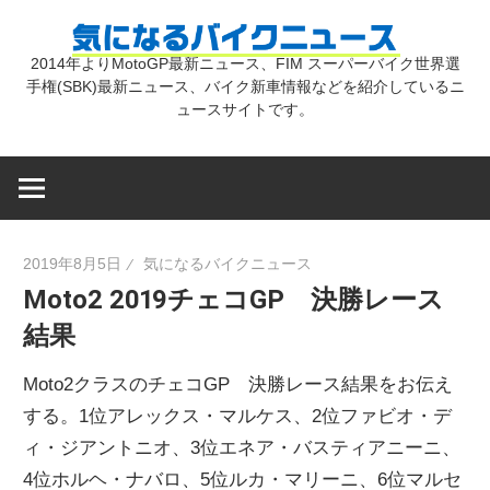
コ
気
ン
2014年よりMotoGP最新ニュース、FIM スーパーバイク世界選
テ
手権(SBK)最新ニュース、バイク新車情報などを紹介しているニ
に
ン
ュースサイトです。
ツ
な
へ
ス
キ
る
2019年8月5日
気になるバイクニュース
ッ
Moto2 2019チェコGP 決勝レース
プ
バ
結果
イ
Moto2クラスのチェコGP 決勝レース結果をお伝え
する。1位アレックス・マルケス、2位ファビオ・デ
ク
ィ・ジアントニオ、3位エネア・バスティアニーニ、
4位ホルヘ・ナバロ、5位ルカ・マリーニ、6位マルセ