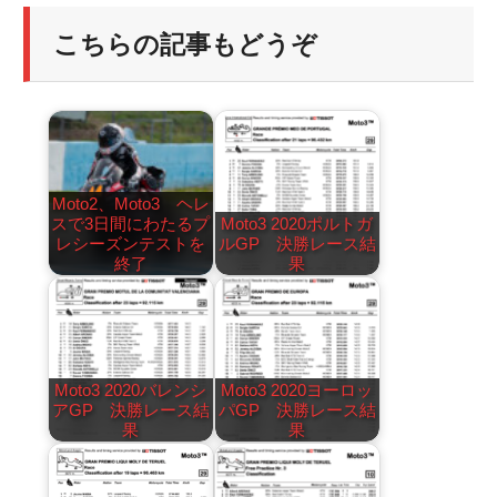
こちらの記事もどうぞ
Moto2、Moto3 ヘレ
スで3日間にわたるプ
Moto3 2020ポルトガ
レシーズンテストを
ルGP 決勝レース結
終了
果
Moto3 2020バレンシ
Moto3 2020ヨーロッ
アGP 決勝レース結
パGP 決勝レース結
果
果