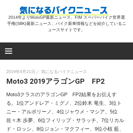
コ
気
ン
2014年よりMotoGP最新ニュース、FIM スーパーバイク世界選
テ
手権(SBK)最新ニュース、バイク新車情報などを紹介しているニ
に
ン
ュースサイトです。
ツ
な
へ
ス
キ
る
2019年9月21日
気になるバイクニュース
ッ
Moto3 2019アラゴンGP FP2
プ
バ
Moto3クラスのアラゴンGP FP2結果をお伝えす
イ
る。1位アンドレア・ミグノ、2位鈴木 竜生、3位ト
ニー・アルボリーノ、4位ジャウメ・マシア、5位
佐々木 歩夢、6位フィリップ・サラッチ、7位リカル
ク
ド・ロッシ、8位ジョン・マクフィー、9位小椋 藍、