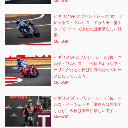
MotoGP
イギリスGP スプリントレース4位 ア
レックス・マルケス「ドゥカティ勢ト
ップでゴールできたのは素晴らしい結
果」
MotoGP
イギリスGPスプリントレース9位 マ
ルク・マルケス 「今日のようなフィ
ーリングだと明日は生存のためのレー
スになってしまう」
MotoGP
イギリスGPスプリントレース3位 マ
ルコ・ベッツェッキ「夏休みは悪夢で
したが、今日は本当に嬉しいです」
MotoGP