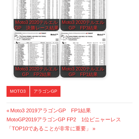
Moto3 2020テルエル
Moto3 2020テルエル
GP 決勝レース結果
GP FP3結果
Moto3 2020テルエル
Moto3 2020テルエル
GP FP2結果
GP FP1結果
MOTO3
アラゴンGP
投
前
Moto3 2019アラゴンGP FP1結果
次
の
MotoGP2019アラゴンGP FP2 1位ビニャーレス
稿
の
投
「TOP10であることが非常に重要」
ナ
投
稿: