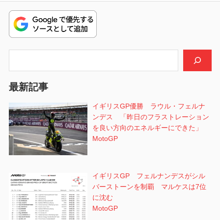
ビ
稿:
ゲ
ー
検索
シ
最新記事
ョ
イギリスGP優勝 ラウル・フェルナ
ン
ンデス 「昨日のフラストレーション
を良い方向のエネルギーにできた」
MotoGP
イギリスGP フェルナンデスがシル
バーストーンを制覇 マルケスは7位
に沈む
MotoGP