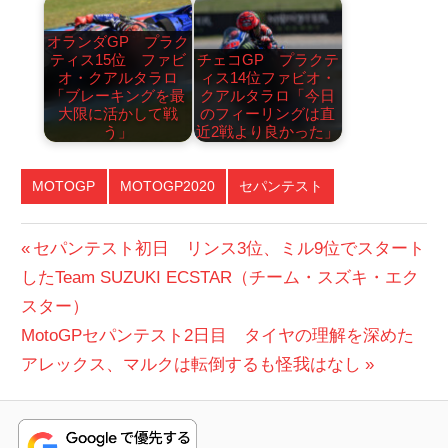
オランダGP プラク
ティス15位 ファビ
チェコGP プラクテ
オ・クアルタラロ
ィス14位ファビオ・
「ブレーキングを最
クアルタラロ「今日
大限に活かして戦
のフィーリングは直
う」
近2戦より良かった」
MOTOGP
MOTOGP2020
セパンテスト
投
前
セパンテスト初日 リンス3位、ミル9位でスタート
の
したTeam SUZUKI ECSTAR（チーム・スズキ・エク
稿
投
スター）
ナ
次
稿:
MotoGPセパンテスト2日目 タイヤの理解を深めた
ビ
の
アレックス、マルクは転倒するも怪我はなし
投
ゲ
稿:
ー