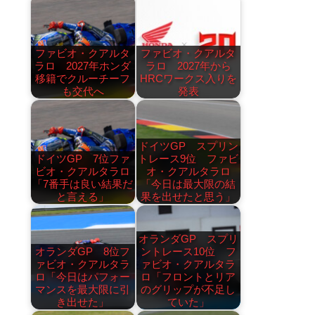
ファビオ・クアルタ
ファビオ・クアルタ
ラロ 2027年ホンダ
ラロ 2027年から
移籍でクルーチーフ
HRCワークス入りを
も交代へ
発表
ドイツGP スプリン
ドイツGP 7位ファ
トレース9位 ファビ
ビオ・クアルタラロ
オ・クアルタラロ
「7番手は良い結果だ
「今日は最大限の結
と言える」
果を出せたと思う」
オランダGP スプリ
オランダGP 8位フ
ントレース10位 フ
ァビオ・クアルタラ
ァビオ・クアルタラ
ロ「今日はパフォー
ロ「フロントとリア
マンスを最大限に引
のグリップが不足し
き出せた」
ていた」