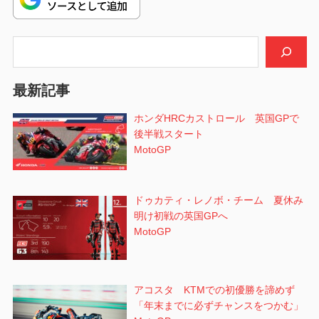
シ
検索
ョ
ン
最新記事
ホンダHRCカストロール 英国GPで
後半戦スタート
MotoGP
ドゥカティ・レノボ・チーム 夏休み
明け初戦の英国GPへ
MotoGP
アコスタ KTMでの初優勝を諦めず
「年末までに必ずチャンスをつかむ」