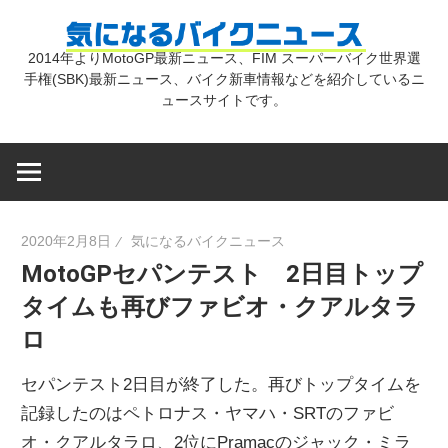
コ
気
ン
2014年よりMotoGP最新ニュース、FIM スーパーバイク世界選
テ
手権(SBK)最新ニュース、バイク新車情報などを紹介しているニ
に
ン
ュースサイトです。
ツ
な
へ
ス
キ
る
2020年2月8日
気になるバイクニュース
ッ
MotoGPセパンテスト 2日目トップ
プ
バ
タイムも再びファビオ・クアルタラ
ロ
イ
セパンテスト2日目が終了した。再びトップタイムを
ク
記録したのはペトロナス・ヤマハ・SRTのファビ
オ・クアルタラロ、2位にPramacのジャック・ミラ