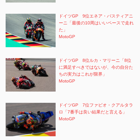
ドイツGP 9位エネア・バスティアニ
ーニ「最後の10周はいいペースで走れ
た」
MotoGP
ドイツGP 8位ルカ・マリーニ「8位
に満足すべきではないが、今の自分た
ちの実力はこれが限界」
MotoGP
ドイツGP 7位ファビオ・クアルタラ
ロ「7番手は良い結果だと言える」
MotoGP