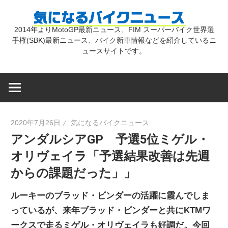
コ
気
ン
2014年よりMotoGP最新ニュース、FIM スーパーバイク世界選
テ
手権(SBK)最新ニュース、バイク新車情報などを紹介しているニ
に
ン
ュースサイトです。
ツ
な
へ
ス
キ
る
2020年7月26日
気になるバイクニュース
ッ
アンダルシアGP 予選5位ミゲル・
プ
バ
オリヴェイラ「予選結果改善は先週
からの課題だった」」
イ
ルーキーのブラッド・ビンダーの活躍に霞んでしま
ク
っているが、来年ブラッド・ビンダーと共にKTMワ
ークスで走るミゲル・オリヴェイラも好調だ。今回