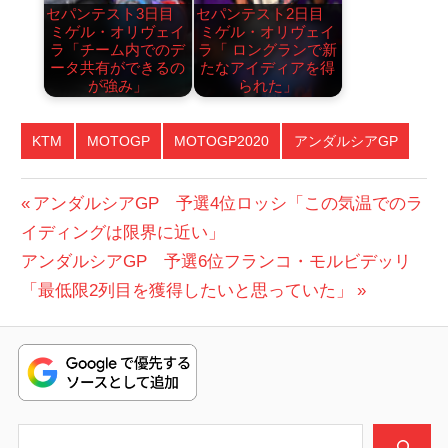
セパンテスト3日目
セパンテスト2日目
ミゲル・オリヴェイ
ミゲル・オリヴェイ
ラ「チーム内でのデ
ラ「 ロングランで新
ータ共有ができるの
たなアイディアを得
が強み」
られた」
KTM
MOTOGP
MOTOGP2020
アンダルシアGP
投
前
アンダルシアGP 予選4位ロッシ「この気温でのラ
の
イディングは限界に近い」
稿
次
投
アンダルシアGP 予選6位フランコ・モルビデッリ
ナ
の
稿:
「最低限2列目を獲得したいと思っていた」
ビ
投
稿:
ゲ
ー
シ
検索