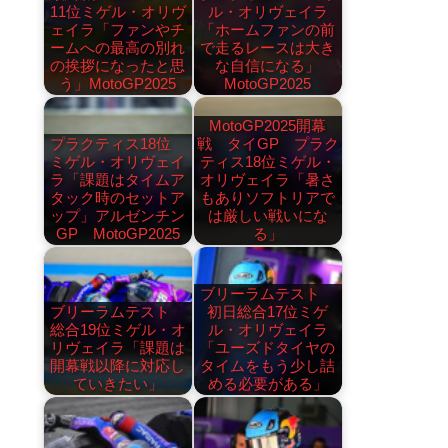
11位ミゲル・オリヴ
ル・オリヴェイラ
ェイラ「ファンやチ
「ホームファンの前
ームへの最高の別れ
で走るレースは大き
の挨拶になったと思
な自信になる」
う」MotoGP2025
MotoGP2025
MotoGP2025開幕
プラクティス18位
戦 タイGP プラク
ミゲル・オリヴェイ
ティス18位ミゲル・
ラ「課題はタイムア
オリヴェイラ「暑さ
タック時のセットア
もありソフトリアで
ップ」アルゼンチン
は厳しい戦いにな
GP MotoGP2025
る」
ブリーラムテスト
ブリーラムテスト
初日総合17位ミゲ
総合19位ミゲル・オ
ル・オリヴェイラ
リヴェイラ「課題は
「ユーズドタイヤの
開幕戦以降に対応し
タイムをもう少し詰
ていきたい」
める必要がある」