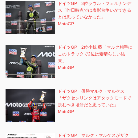
ドイツGP 3位ラウル・フェルナンデ
ス「昨日時点では表彰台争いができる
とは思っていなかった」
MotoGP
ドイツGP 2位小椋 藍「マルク相手に
このトラックで2位は素晴らしい結
果」
MotoGP
ドイツGP 優勝マルク・マルケス
「ザクセンリンクはアタックモードで
挑むべき場所だと思っていた」
MotoGP
ドイツGP マルク・マルケスがザク