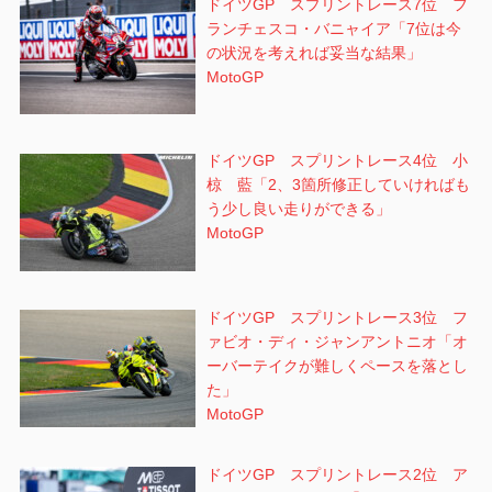
ドイツGP スプリントレース7位 フ
ランチェスコ・バニャイア「7位は今
の状況を考えれば妥当な結果」
MotoGP
ドイツGP スプリントレース4位 小
椋 藍「2、3箇所修正していければも
う少し良い走りができる」
MotoGP
ドイツGP スプリントレース3位 フ
ァビオ・ディ・ジャンアントニオ「オ
ーバーテイクが難しくペースを落とし
た」
MotoGP
ドイツGP スプリントレース2位 ア