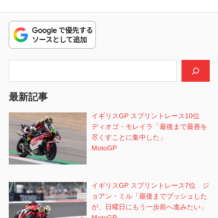
ビ
投
稿:
ゲ
ー
シ
検索
ョ
最新記事
ン
イギリスGP スプリントレース10位
ディオゴ・モレイラ「最後まで最善を
尽くすことに集中した」
MotoGP
イギリスGP スプリントレース7位 ジ
ョアン・ミル「最後までプッシュした
が、日曜日にもう一歩前へ進みたい」
MotoGP