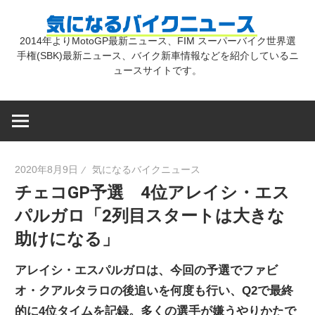
コ
気
ン
2014年よりMotoGP最新ニュース、FIM スーパーバイク世界選
テ
手権(SBK)最新ニュース、バイク新車情報などを紹介しているニ
に
ン
ュースサイトです。
ツ
な
へ
ス
キ
る
2020年8月9日
気になるバイクニュース
ッ
チェコGP予選 4位アレイシ・エス
プ
バ
パルガロ「2列目スタートは大きな
助けになる」
イ
アレイシ・エスパルガロは、今回の予選でファビ
ク
オ・クアルタラロの後追いを何度も行い、Q2で最終
的に4位タイムを記録。多くの選手が嫌うやりかたで