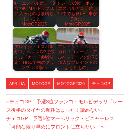
ル・エスパルガロ「3
トレース9位 ポル・
台のKTMがトップ10
エスパルガロ「難し
に入ったのは素晴ら
い中でも良い仕事が
しいこと」
できた」
MotoGP2025
MotoGP2025
アレイシ・エスパル
アレイシ・エスパル
ガロ、ヘレスGPでワ
ガロ「ロマーノ・ア
イルドカード参戦決
ルベシアーノのHRC
定 HRCで初のグラ
加入はプレゼントの
ンプリ出場へ
ようなもの」
APRILIA
MOTOGP
MOTOGP2020
チェコGP
投
前
チェコGP 予選3位フランコ・モルビデッリ「レー
の
ス後半のタイヤの摩耗はまったく読めない」
稿
次
投
チェコGP 予選5位マーべリック・ビニャーレス
ナ
の
稿:
「可能な限り早めにフロントに立ちたい」