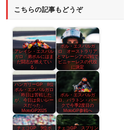
こちらの記事もどうぞ
ポル・エスパルガ
アレイシ・エスパル
ロ オーストラリア
ガロ「弟ポルにはま
とマレーシアの2戦で
だ闘志が燃えてい
ビニャーレスの代役
る」
に決定
ハンガリーGP 8位
ポル・エスパルガロ
「昨日は苦戦した
ポル・エスパルガ
が、今日は良いレー
ロ、バラトン・パー
スだった」
クで今季2度目の
MotoGP2025
MotoGP参戦へ
チェコGP 9位ポ
チェコGP スプリン