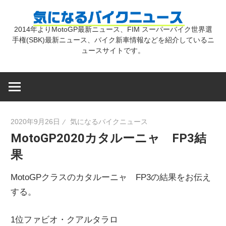
コ
気
ン
2014年よりMotoGP最新ニュース、FIM スーパーバイク世界選
テ
手権(SBK)最新ニュース、バイク新車情報などを紹介しているニ
に
ン
ュースサイトです。
ツ
な
へ
ス
キ
る
2020年9月26日
気になるバイクニュース
ッ
MotoGP2020カタルーニャ FP3結
プ
バ
果
イ
MotoGPクラスのカタルーニャ FP3の結果をお伝え
する。
ク
1位ファビオ・クアルタラロ