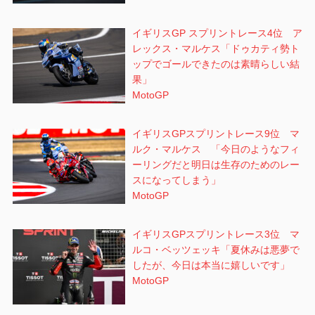
イギリスGP スプリントレース4位 ア
レックス・マルケス「ドゥカティ勢ト
ップでゴールできたのは素晴らしい結
果」
MotoGP
イギリスGPスプリントレース9位 マ
ルク・マルケス 「今日のようなフィ
ーリングだと明日は生存のためのレー
スになってしまう」
MotoGP
イギリスGPスプリントレース3位 マ
ルコ・ベッツェッキ「夏休みは悪夢で
したが、今日は本当に嬉しいです」
MotoGP