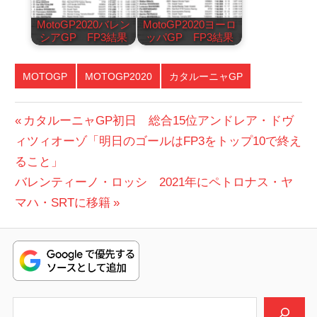
MotoGP2020バレン
MotoGP2020ヨーロ
シアGP FP3結果
ッパGP FP3結果
MOTOGP
MOTOGP2020
カタルーニャGP
投
前
カタルーニャGP初日 総合15位アンドレア・ドヴ
の
ィツィオーゾ「明日のゴールはFP3をトップ10で終え
稿
投
ること」
ナ
次
稿:
バレンティーノ・ロッシ 2021年にペトロナス・ヤ
ビ
の
マハ・SRTに移籍
投
ゲ
稿:
ー
シ
検索
ョ