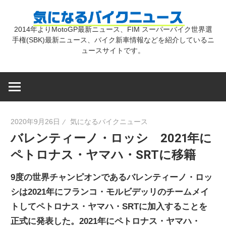
コ
気
ン
2014年よりMotoGP最新ニュース、FIM スーパーバイク世界選
テ
手権(SBK)最新ニュース、バイク新車情報などを紹介しているニ
に
ン
ュースサイトです。
ツ
な
へ
ス
キ
る
2020年9月26日
気になるバイクニュース
ッ
バレンティーノ・ロッシ 2021年に
プ
バ
ペトロナス・ヤマハ・SRTに移籍
イ
9度の世界チャンピオンであるバレンティーノ・ロッ
シは2021年にフランコ・モルビデッリのチームメイ
ク
トしてペトロナス・ヤマハ・SRTに加入することを
正式に発表した。2021年にペトロナス・ヤマハ・