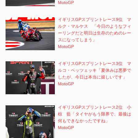
MotoGP
イギリスGPスプリントレース9位 マ
ルク・マルケス 「今日のようなフィ
ーリングだと明日は生存のためのレー
スになってしまう」
MotoGP
イギリスGPスプリントレース3位 マ
ルコ・ベッツェッキ「夏休みは悪夢で
したが、今日は本当に嬉しいです」
MotoGP
イギリスGPスプリントレース2位 小
椋 藍「タイヤがもう限界で、最後は
何もできなかったですね」
MotoGP