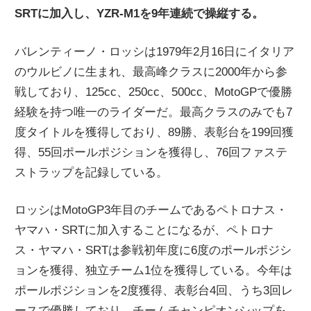
SRTに加入し、YZR-M1を9年連続で操縦する。
ニ
バレンティーノ・ロッシは1979年2月16日にイタリア
ュ
のウルビノに生まれ、最高峰クラスに2000年から参
戦しており、125cc、250cc、500cc、MotoGPで優勝
ー
経験を持つ唯一のライダーだ。最高クラスのみでも7
度タイトルを獲得しており、89勝、表彰台を199回獲
ス
得、55回ポールポジションを獲得し、76回ファステ
ストラップを記録している。
ロッシはMotoGP3年目のチームであるペトロナス・
ヤマハ・SRTに加入することになるが、ペトロナ
ス・ヤマハ・SRTは参戦初年度に6度のポールポジシ
ョンを獲得、独立チーム1位を獲得している。今年は
ポールポジションを2度獲得、表彰台4回、うち3回レ
ースで優勝しており、チームチャンピオンシップを