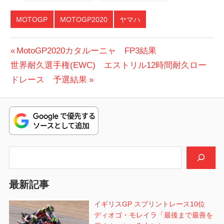
MOTOGP
MOTOGP2020
ヤマハ
投
前
MotoGP2020カタルーニャ FP3結果
次
の
世界耐久選手権(EWC) エストリル12時間耐久ロー
稿
の
投
ドレース 予選結果
ナ
投
稿:
ビ
稿:
ゲ
ー
検索
シ
最新記事
ョ
イギリスGP スプリントレース10位
ン
ディオゴ・モレイラ「最後まで最善を