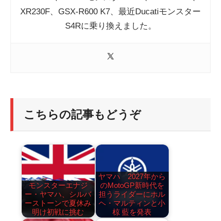
XR230F、GSX-R600 K7、最近Ducatiモンスター
S4Rに乗り換えました。
こちらの記事もどうぞ
ヤマハ 2027年から
モンスターエナジ
のMotoGP新時代を
ー・ヤマハ、シルバ
担うライダーにホル
ーストーンで夏休み
ヘ・マルティンと小
明け初戦に挑む
椋 藍を発表