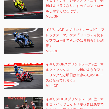
ァビオ・ディ・ジャンアントニオ「明
日はより良くなり、すべてコントロー
ルしやすくなるはず」
MotoGP
イギリスGP スプリントレース4位 ア
レックス・マルケス「ドゥカティ勢ト
ップでゴールできたのは素晴らしい結
果」
MotoGP
イギリスGPスプリントレース9位 マ
ルク・マルケス 「今日のようなフィ
ーリングだと明日は生存のためのレー
スになってしまう」
MotoGP
イギリスGPスプリントレース3位 マ
ルコ・ベッツェッキ「夏休みは悪夢で