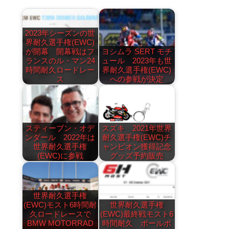
2023年シーズンの世
界耐久選手権(EWC)
が開幕 開幕戦はフ
ヨシムラ SERT モチ
ランスのル・マン24
ュール 2023年も世
時間耐久ロードレー
界耐久選手権(EWC)
ス
への参戦が決定
スティーブン・オデ
スズキ 2021年世界
ンダール 2022年は
耐久選手権(EWC)チ
世界耐久選手権
ャンピオン獲得記念
(EWC)に参戦
グッズ予約販売
世界耐久選手権
(EWC)モスト6時間耐
世界耐久選手権
久ロードレースで
(EWC)最終戦モスト6
BMW MOTORRAD
時間耐久 ポールポ