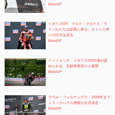
MotoGP
イギリスGP マルク・マルケス「ラ
イバルたちは必死に来る」タイトル争
いの行方を語る
MotoGP
ベッツェッキ イギリスGP出場が認
められる 左鎖骨骨折から復帰
MotoGP
ラウル・フェルナンデス 2028年まで
トラックハウス残留が正式決定
MotoGP