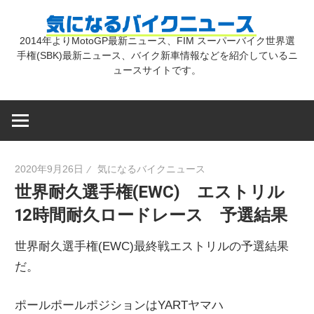
コ
気
ン
2014年よりMotoGP最新ニュース、FIM スーパーバイク世界選
テ
手権(SBK)最新ニュース、バイク新車情報などを紹介しているニ
に
ン
ュースサイトです。
ツ
な
へ
ス
キ
る
2020年9月26日
気になるバイクニュース
ッ
世界耐久選手権(EWC) エストリル
プ
バ
12時間耐久ロードレース 予選結果
イ
世界耐久選手権(EWC)最終戦エストリルの予選結果
だ。
ク
ポールポールポジションはYARTヤマハ