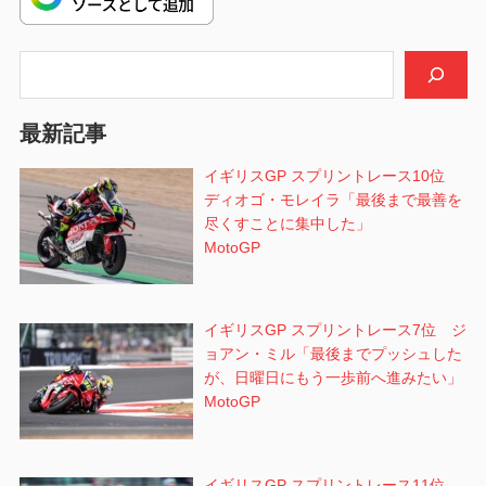
ー
シ
検索
ョ
最新記事
ン
イギリスGP スプリントレース10位
ディオゴ・モレイラ「最後まで最善を
尽くすことに集中した」
MotoGP
イギリスGP スプリントレース7位 ジ
ョアン・ミル「最後までプッシュした
が、日曜日にもう一歩前へ進みたい」
MotoGP
イギリスGP スプリントレース11位