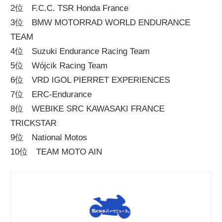
2位 F.C.C. TSR Honda France
ニ
3位 BMW MOTORRAD WORLD ENDURANCE
TEAM
ュ
4位 Suzuki Endurance Racing Team
5位 Wójcik Racing Team
ー
6位 VRD IGOL PIERRET EXPERIENCES
7位 ERC-Endurance
ス
8位 WEBIKE SRC KAWASAKI FRANCE
TRICKSTAR
9位 National Motos
10位 TEAM MOTO AIN