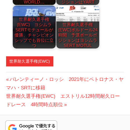
WORLD…
ジションはYART
世界耐久選手権
(EWC) ヨシムラ
世界耐久選手権
SERTモチュールが
(EWC)ボルドール24
優勝、チャンピオン
時間 予選ポールポ
シップでも首位に立
ジションはヨシムラ
つ
SERT MOTUL
世界耐久選手権(EWC)
投
前
バレンティーノ・ロッシ 2021年にペトロナス・ヤ
の
マハ・SRTに移籍
稿
次
投
世界耐久選手権(EWC) エストリル12時間耐久ロー
ナ
の
稿:
ドレース 4時間時点順位
ビ
投
稿:
ゲ