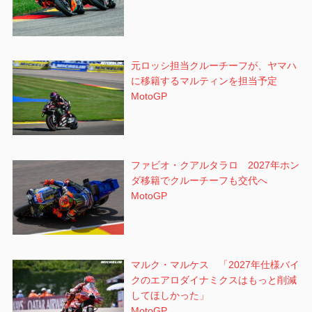
元ロッシ担当クルーチーフが、ヤマハ
に移籍するマルティンを担当予定
MotoGP
ファビオ・クアルタラロ 2027年ホン
ダ移籍でクルーチーフも交代へ
MotoGP
マルク・マルケス 「2027年仕様バイ
クのエアロダイナミクスはもっと削減
してほしかった」
MotoGP