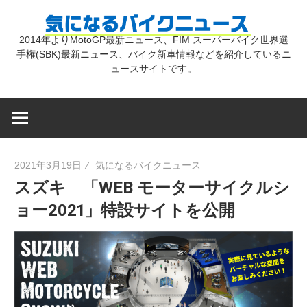
コ
気
ン
2014年よりMotoGP最新ニュース、FIM スーパーバイク世界選
テ
手権(SBK)最新ニュース、バイク新車情報などを紹介しているニ
に
ン
ュースサイトです。
ツ
な
へ
ス
キ
る
2021年3月19日
気になるバイクニュース
ッ
スズキ 「WEB モーターサイクルシ
プ
バ
ョー2021」特設サイトを公開
イ
ク