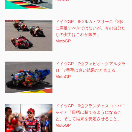
ドイツGP 8位ルカ・マリーニ「8位
に満足すべきではないが、今の自分た
ちの実力はこれが限界」
MotoGP
ドイツGP 7位ファビオ・クアルタラ
ロ「7番手は良い結果だと言える」
MotoGP
ドイツGP 6位フランチェスコ・バニ
ャイア「目標は勝てるようになるこ
と、そして結果を安定させること」
MotoGP