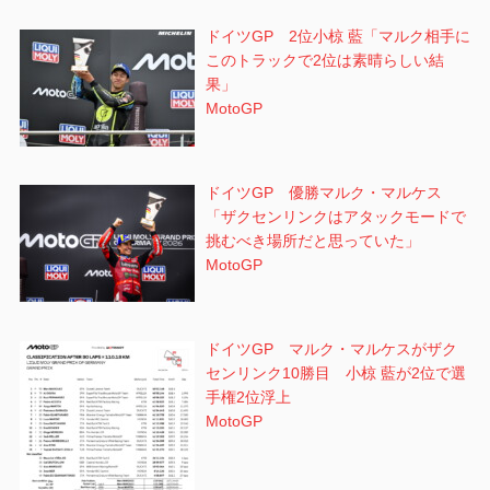
ドイツGP 2位小椋 藍「マルク相手に
このトラックで2位は素晴らしい結
果」
MotoGP
ドイツGP 優勝マルク・マルケス
「ザクセンリンクはアタックモードで
挑むべき場所だと思っていた」
MotoGP
ドイツGP マルク・マルケスがザク
センリンク10勝目 小椋 藍が2位で選
手権2位浮上
MotoGP