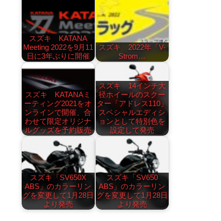
スズキ KATANA
Meeting 2022を9月11
スズキ 2022年「V-
日に3年ぶりに開催
Strom…
スズキ 14インチ大
スズキ KATANAミ
径ホイールのスクー
ーティング2021をオ
ター「アドレス110」
ンラインで開催、合
スペシャルエディシ
わせて限定オリジナ
ョンとして特別色を
ルグッズを予約販売
設定して発売
スズキ「SV650X
スズキ「SV650
ABS」のカラーリン
ABS」のカラーリン
グを変更して1月28日
グを変更して1月28日
より発売
より発売