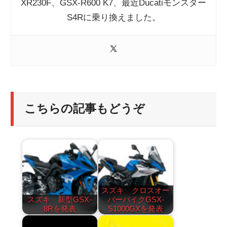
XR230F、GSX-R600 K7、最近Ducatiモンスター
S4Rに乗り換えました。
こちらの記事もどうぞ
スズキ クロスオー
スズキ 新型GSX-
バーバイクGSX-
8Rを発表
S1000GXを発表