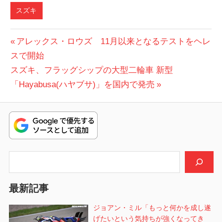
スズキ
投
前
アレックス・ロウズ 11月以来となるテストをヘレ
の
スで開始
稿
次
投
スズキ、フラッグシップの大型二輪車 新型
ナ
の
稿:
「Hayabusa(ハヤブサ)」を国内で発売
ビ
投
稿:
ゲ
ー
シ
検索
ョ
最新記事
ン
ジョアン・ミル「もっと何かを成し遂
げたいという気持ちが強くなってき