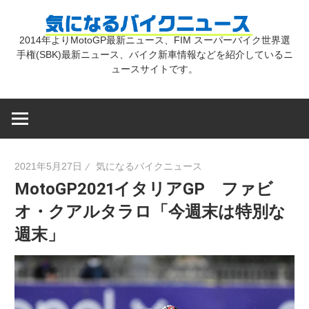
コ
気
ン
2014年よりMotoGP最新ニュース、FIM スーパーバイク世界選
テ
手権(SBK)最新ニュース、バイク新車情報などを紹介しているニ
に
ン
ュースサイトです。
ツ
な
へ
ス
キ
る
2021年5月27日
気になるバイクニュース
ッ
MotoGP2021イタリアGP ファビ
プ
バ
オ・クアルタラロ「今週末は特別な
週末」
イ
ク