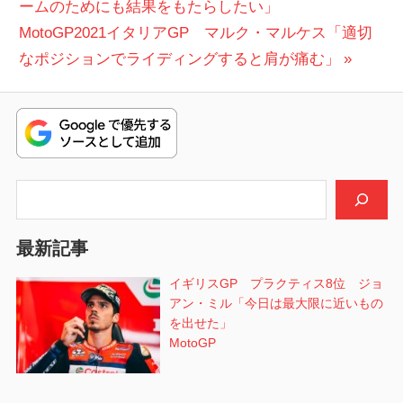
の
ームのためにも結果をもたらしたい」
稿
リ
次
投
MotoGP2021イタリアGP マルク・マルケス「適切
ア
ナ
の
稿:
GP
なポジションでライディングすると肩が痛む」
ビ
投
ヤ
マ
稿:
ゲ
ハ
ー
シ
検索
ョ
最新記事
ン
イギリスGP プラクティス8位 ジョ
アン・ミル「今日は最大限に近いもの
を出せた」
MotoGP