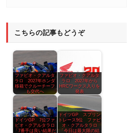
こちらの記事もどうぞ
ファビオ・クアルタ
ファビオ・クアルタ
ラロ 2027年ホンダ
ラロ 2027年から
移籍でクルーチーフ
HRCワークス入りを
も交代へ
発表
ドイツGP スプリン
ドイツGP 7位ファ
トレース9位 ファビ
ビオ・クアルタラロ
オ・クアルタラロ
「7番手は良い結果だ
「今日は最大限の結