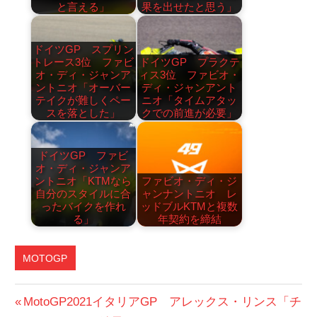
と言える」
果を出せたと思う」
ドイツGP スプリン
トレース3位 ファビ
ドイツGP プラクテ
オ・ディ・ジャンア
ィス3位 ファビオ・
ントニオ「オーバー
ディ・ジャンアント
テイクが難しくペー
ニオ「タイムアタッ
スを落とした」
クでの前進が必要」
ドイツGP ファビ
オ・ディ・ジャンア
ントニオ「KTMなら
ファビオ・ディ・ジ
自分のスタイルに合
ャンナントニオ レ
ったバイクを作れ
ッドブルKTMと複数
る」
年契約を締結
MOTOGP
イ
投
前
MotoGP2021イタリアGP アレックス・リンス「チ
タ