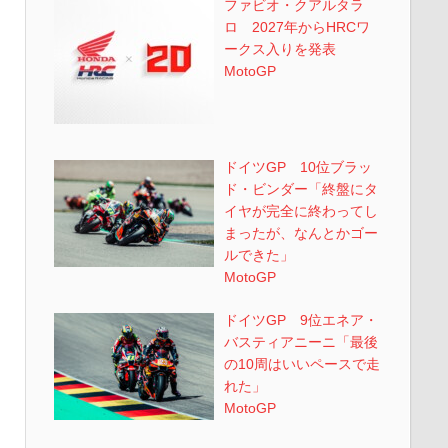
ファビオ・クアルタラ
ロ 2027年からHRCワ
ークス入りを発表
MotoGP
ドイツGP 10位ブラッ
ド・ビンダー「終盤にタ
イヤが完全に終わってし
まったが、なんとかゴー
ルできた」
MotoGP
ドイツGP 9位エネア・
バスティアニーニ「最後
の10周はいいペースで走
れた」
MotoGP