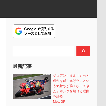
検索
最新記事
ジョアン・ミル「もっと
何かを成し遂げたいとい
う気持ちが強くなってき
た」ホンダを離れる理由
を語る
MotoGP