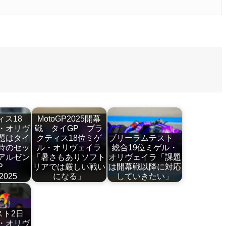
ィス18
MotoGP2025開幕
・オリヴ
戦 タイGP プラ
題はタイ
クティス18位ミゲ
ブリーラムテスト
時のセッ
ル・オリヴェイラ
総合19位ミゲル・
アルゼン
「暑さもありソフト
オリヴェイラ「課題
GP
リアでは厳しい戦い
は開幕戦以降に対応
2025
になる」
していきたい」
スト2日
・オリヴ