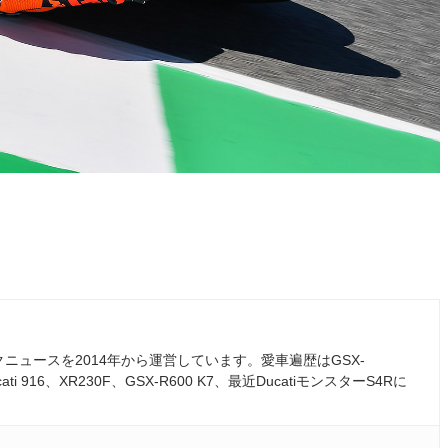
ュースを2014年から運営しています。愛車遍歴はGSX-
ati 916、XR230F、GSX-R600 K7、最近DucatiモンスターS4Rに