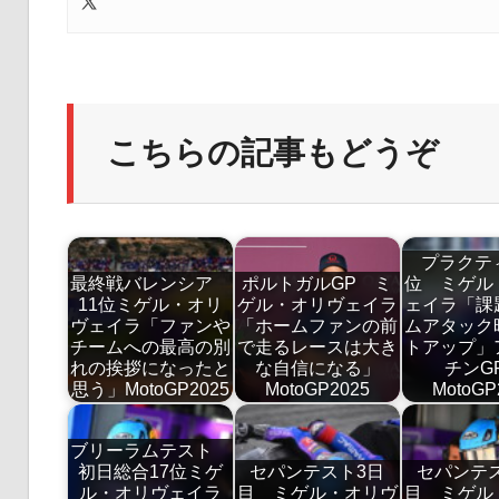
こちらの記事もどうぞ
プラクテ
最終戦バレンシア
ポルトガルGP ミ
位 ミゲル
11位ミゲル・オリ
ゲル・オリヴェイラ
ェイラ「課
ヴェイラ「ファンや
「ホームファンの前
ムアタック
チームへの最高の別
で走るレースは大き
トアップ」
れの挨拶になったと
な自信になる」
チン
思う」MotoGP2025
MotoGP2025
MotoGP
ブリーラムテスト
初日総合17位ミゲ
セパンテスト3日
セパンテ
ル・オリヴェイラ
目 ミゲル・オリヴ
目 ミゲル