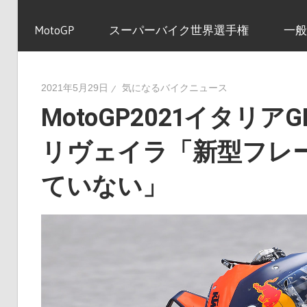
イ
MotoGP
スーパーバイク世界選手権
一般
ク
2021年5月29日
気になるバイクニュース
MotoGP2021イタリ
ニ
リヴェイラ「新型フレ
ュ
ていない」
ー
ス