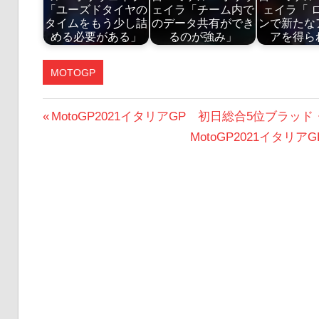
「ユーズドタイヤの
ェイラ「チーム内で
ェイラ「 
タイムをもう少し詰
のデータ共有ができ
ンで新たな
める必要がある」
るのが強み」
アを得ら
MOTOGP
KTM
投
前
MotoGP2021イタリアGP 初日総合5位ブ
の
次
MotoGP2021イタ
稿
投
の
ナ
稿:
投
ビ
稿:
ゲ
ー
シ
ョ