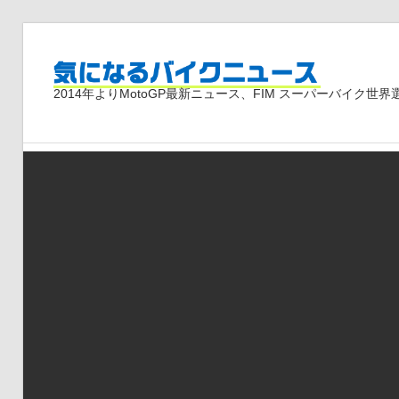
コ
ン
気
テ
2014年よりMotoGP最新ニュース、FIM スーパーバイク
ン
ツ
に
へ
ス
な
キ
ッ
プ
る
バ