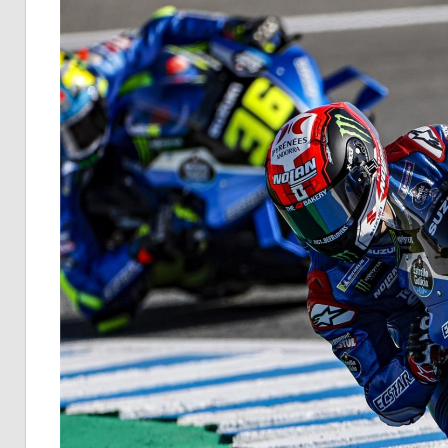
イ
ク
ニ
ュ
ー
ス