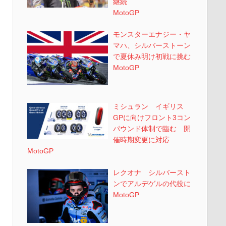
継続
MotoGP
モンスターエナジー・ヤ
マハ、シルバーストーン
で夏休み明け初戦に挑む
MotoGP
ミシュラン イギリス
GPに向けフロント3コン
パウンド体制で臨む 開
催時期変更に対応
MotoGP
レクオナ シルバースト
ンでアルデゲルの代役に
MotoGP