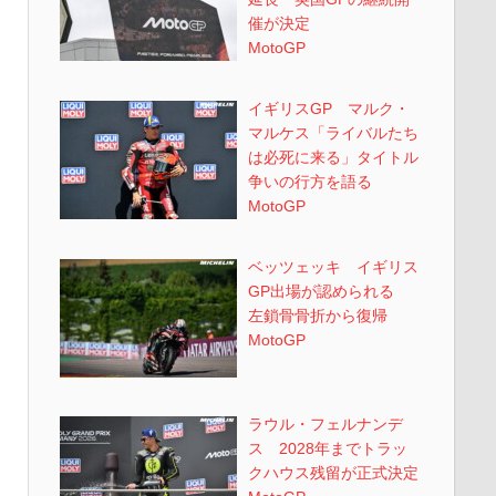
催が決定
MotoGP
イギリスGP マルク・
マルケス「ライバルたち
は必死に来る」タイトル
争いの行方を語る
MotoGP
ベッツェッキ イギリス
GP出場が認められる
左鎖骨骨折から復帰
MotoGP
ラウル・フェルナンデ
ス 2028年までトラッ
クハウス残留が正式決定