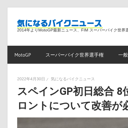
コ
ン
気
テ
2014年よりMotoGP最新ニュース、FIM スーパーバイク
ン
ツ
に
へ
MotoGP
スーパーバイク世界選手権
一般
ス
な
キ
ッ
2022年4月30日
気になるバイクニュース
プ
スペインGP初日総合 
る
ロントについて改善が
バ