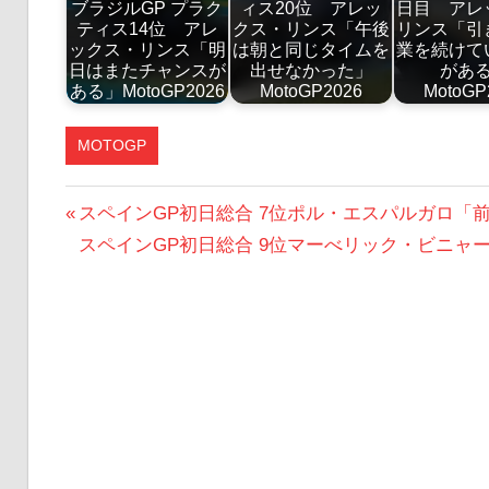
ブラジルGP プラク
ィス20位 アレッ
日目 アレ
ティス14位 アレ
クス・リンス「午後
リンス「引
ックス・リンス「明
は朝と同じタイムを
業を続けて
日はまたチャンスが
出せなかった」
があ
ある」MotoGP2026
MotoGP2026
MotoGP
MOTOGP
投
前
スペインGP初日総合 7位ポル・エスパルガロ「
の
次
スペインGP初日総合 9位マーべリック・ビニ
稿
投
の
ナ
稿:
投
ビ
稿:
ゲ
ー
シ