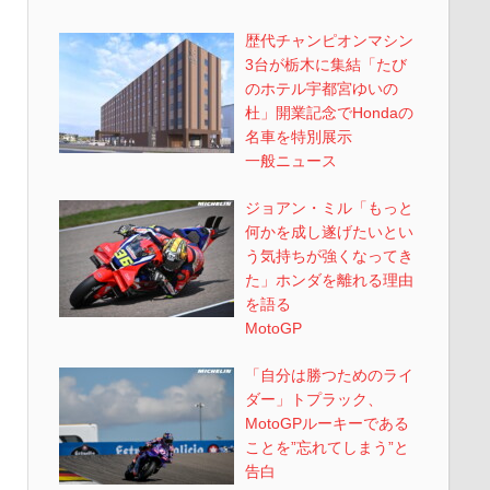
歴代チャンピオンマシン
3台が栃木に集結「たび
のホテル宇都宮ゆいの
杜」開業記念でHondaの
名車を特別展示
一般ニュース
ジョアン・ミル「もっと
何かを成し遂げたいとい
う気持ちが強くなってき
た」ホンダを離れる理由
を語る
MotoGP
「自分は勝つためのライ
ダー」トプラック、
MotoGPルーキーである
ことを”忘れてしまう”と
告白