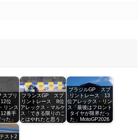
ブラジルGP スプ
P スプリ
フランスGP スプ
リントレース 13
ス12位
リントレース 8位
位アレックス・リン
・リンス
アレックス・マルケ
ス「最後はフロント
12番手
ス「できる限りのこ
タイヤが限界だっ
だった」
とはやれたと思う」
た」MotoGP2026
テスト2