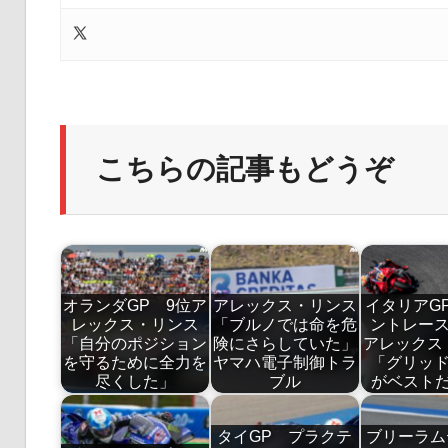
こちらの記事もどうぞ
オランダGP 9位ア
アレックス・リンス
イタリアG
レックス・リンス
「ブルノでは命を危
ントレー
「自分のポジション
険にさらしていた」
アレックス
を守るために全力を
ヤマハ電子制御トラ
「グリッド
尽くした」
ブル
がベスト
タイGP プラクテ
ブリーラム