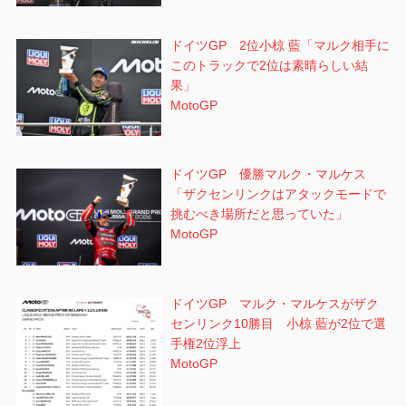
ドイツGP 2位小椋 藍「マルク相手に
このトラックで2位は素晴らしい結
果」
MotoGP
ドイツGP 優勝マルク・マルケス
「ザクセンリンクはアタックモードで
挑むべき場所だと思っていた」
MotoGP
ドイツGP マルク・マルケスがザク
センリンク10勝目 小椋 藍が2位で選
手権2位浮上
MotoGP