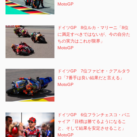
MotoGP
ドイツGP 8位ルカ・マリーニ「8位
に満足すべきではないが、今の自分た
ちの実力はこれが限界」
MotoGP
ドイツGP 7位ファビオ・クアルタラ
ロ「7番手は良い結果だと言える」
MotoGP
ドイツGP 6位フランチェスコ・バニ
ャイア「目標は勝てるようになるこ
と、そして結果を安定させること」
MotoGP