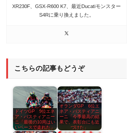
XR230F、GSX-R600 K7、最近Ducatiモンスター
S4Rに乗り換えました。
こちらの記事もどうぞ
オランダGP 6位エ
ドイツGP 9位エネ
ネア・バスティアニ
ア・バスティアニー
ーニ「今季最高の結
ニ「最後の10周はい
果で、表彰台にも近
いペースで走れた」
づけた」