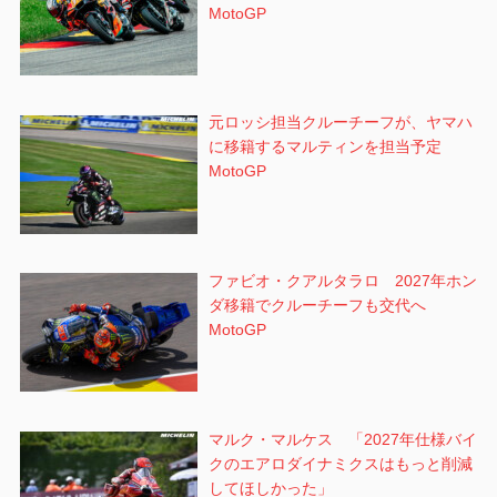
MotoGP
元ロッシ担当クルーチーフが、ヤマハ
に移籍するマルティンを担当予定
MotoGP
ファビオ・クアルタラロ 2027年ホン
ダ移籍でクルーチーフも交代へ
MotoGP
マルク・マルケス 「2027年仕様バイ
クのエアロダイナミクスはもっと削減
してほしかった」