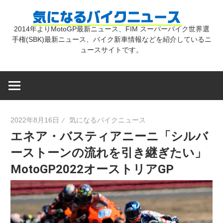
コ
気
ン
2014年よりMotoGP最新ニュース、FIM スーパーバイク世界選
テ
手権(SBK)最新ニュース、バイク新車情報などを紹介しているニ
に
ン
ュースサイトです。
ツ
な
へ
ス
キ
る
2022年8月16日
気になるバイクニュース
ッ
エネア・バスティアニーニ「シルバ
プ
バ
ーストーンの流れを引き継ぎたい」
MotoGP2022オーストリアGP
イ
ク