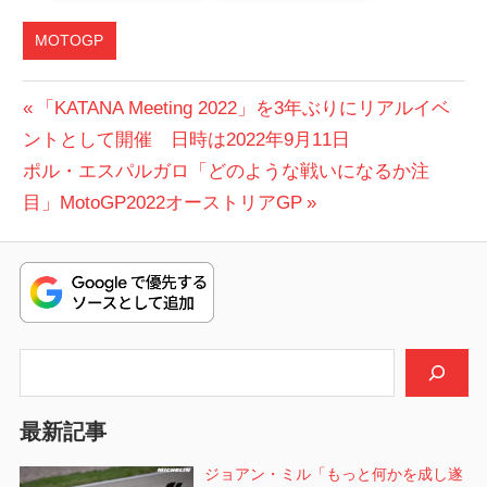
MOTOGP
投
前
「KATANA Meeting 2022」を3年ぶりにリアルイベ
の
ントとして開催 日時は2022年9月11日
稿
次
投
ポル・エスパルガロ「どのような戦いになるか注
ナ
の
稿:
目」MotoGP2022オーストリアGP
ビ
投
稿:
ゲ
ー
シ
検索
ョ
最新記事
ン
ジョアン・ミル「もっと何かを成し遂