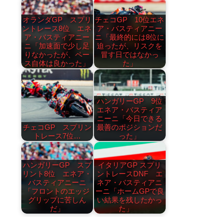
オランダGP スプリ
チェコGP 10位エネ
ントレース8位 エネ
ア・バスティアニー
ア・バスティアニー
ニ「最終的には8位に
ニ「加速面で少し足
迫ったが、リスクを
りなかったが、ペー
冒す日ではなかっ
ス自体は良かった」
た」
ハンガリーGP 9位
エネア・バスティア
ニーニ「今日できる
チェコGP スプリン
最善のポジションだ
トレース7位…
った」
ハンガリーGP スプ
イタリアGP スプリ
リント8位 エネア・
ントレースDNF エ
バスティアニーニ
ネア・バスティアニ
「フロントのエッジ
ーニ「ホームGPで良
グリップに苦しん
い結果を残したかっ
だ」
た」