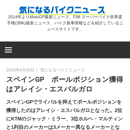
コ
気
ン
2014年よりMotoGP最新ニュース、FIM スーパーバイク世界選
テ
手権(SBK)最新ニュース、バイク新車情報などを紹介しているニ
に
ン
ュースサイトです。
ツ
な
へ
ス
キ
る
2023年4月29日
気になるバイクニュース
ッ
スペインGP ポールポジション獲得
プ
バ
はアレイシ・エスパルガロ
イ
スペインGPでライバルを抑えてポールポジションを
獲得したのはアレイシ・エスパルガロとなった。2位
ク
にKTMのジャック・ミラー、3位ホルヘ・マルティン
と1列目のメーカーは3メーカー異なるメーカーとな