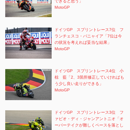
できると思う」
MotoGP
ドイツGP スプリントレース7位 フ
ランチェスコ・バニャイア「7位は今
の状況を考えれば妥当な結果」
MotoGP
ドイツGP スプリントレース4位 小
椋 藍「2、3箇所修正していければも
う少し良い走りができる」
MotoGP
ドイツGP スプリントレース3位 フ
ァビオ・ディ・ジャンアントニオ「オ
ーバーテイクが難しくペースを落とし