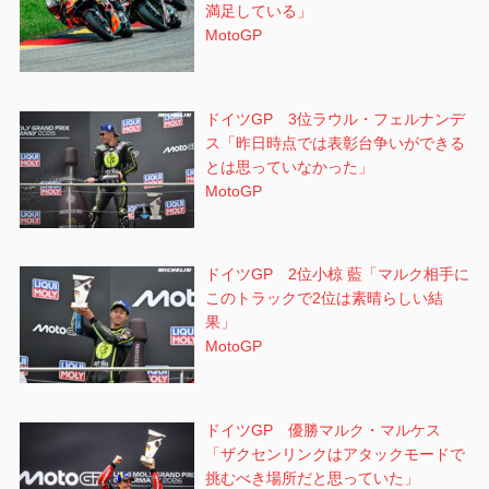
満足している」
MotoGP
ドイツGP 3位ラウル・フェルナンデ
ス「昨日時点では表彰台争いができる
とは思っていなかった」
MotoGP
ドイツGP 2位小椋 藍「マルク相手に
このトラックで2位は素晴らしい結
果」
MotoGP
ドイツGP 優勝マルク・マルケス
「ザクセンリンクはアタックモードで
挑むべき場所だと思っていた」