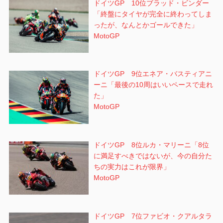
ドイツGP 10位ブラッド・ビンダー
「終盤にタイヤが完全に終わってしま
ったが、なんとかゴールできた」
MotoGP
ドイツGP 9位エネア・バスティアニ
ーニ「最後の10周はいいペースで走れ
た」
MotoGP
ドイツGP 8位ルカ・マリーニ「8位
に満足すべきではないが、今の自分た
ちの実力はこれが限界」
MotoGP
ドイツGP 7位ファビオ・クアルタラ