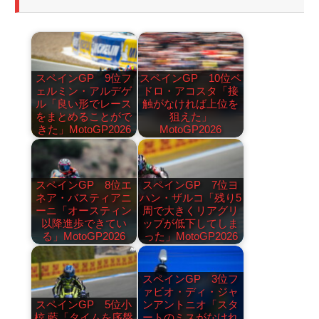
スペインGP 9位フ
スペインGP 10位ペ
ェルミン・アルデゲ
ドロ・アコスタ「接
ル「良い形でレース
触がなければ上位を
をまとめることがで
狙えた」
きた」MotoGP2026
MotoGP2026
スペインGP 8位エ
スペインGP 7位ヨ
ネア・バスティアニ
ハン・ザルコ「残り5
ーニ「オースティン
周で大きくリアグリ
以降進歩できてい
ップが低下してしま
る」MotoGP2026
った」MotoGP2026
スペインGP 3位フ
ァビオ・ディ・ジャ
スペインGP 5位小
ンアントニオ「スタ
椋 藍「タイムを序盤
ートのミスがなけれ