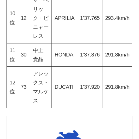
マーべ
リッ
10
12
ク・ビ
APRILIA
1’37.765
293.4km/h
位
ニャー
レス
11
中上
30
HONDA
1’37.876
291.8km/h
位
貴晶
アレッ
12
クス・
73
DUCATI
1’37.920
291.8km/h
位
マルケ
ス