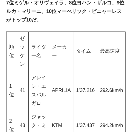
7位ミゲル・オリヴェイラ、8位ヨハン・ザルコ、9位
ルカ・マリーニ、10位マーべリック・ビニャーレス
がトップ10だ。
ゼ
順
ッ
ライダ
メーカ
タイム
最高速度
位
ケ
ー名
ー
ン
アレイ
1
シ・エ
41
APRILIA
1’37.216
292.6km/h
位
スパル
ガロ
ジャッ
2
43
ク・ミ
KTM
1’37.437
294.2km/h
位