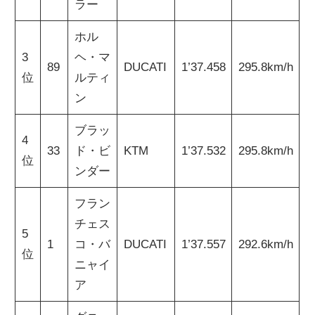
ラー
ホル
3
ヘ・マ
89
DUCATI
1’37.458
295.8km/h
位
ルティ
ン
ブラッ
4
33
ド・ビ
KTM
1’37.532
295.8km/h
位
ンダー
フラン
チェス
5
1
コ・バ
DUCATI
1’37.557
292.6km/h
位
ニャイ
ア