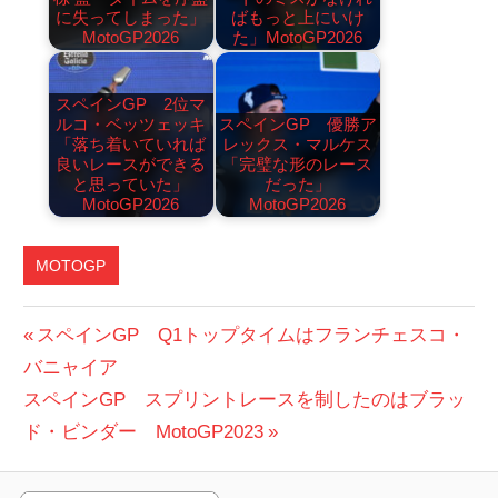
に失ってしまった」
ばもっと上にいけ
MotoGP2026
た」MotoGP2026
スペインGP 2位マ
ルコ・ベッツェッキ
スペインGP 優勝ア
「落ち着いていれば
レックス・マルケス
良いレースができる
「完璧な形のレース
と思っていた」
だった」
MotoGP2026
MotoGP2026
MOTOGP
投
前
スペインGP Q1トップタイムはフランチェスコ・
の
バニャイア
稿
次
投
スペインGP スプリントレースを制したのはブラッ
ナ
の
稿:
ド・ビンダー MotoGP2023
ビ
投
稿: