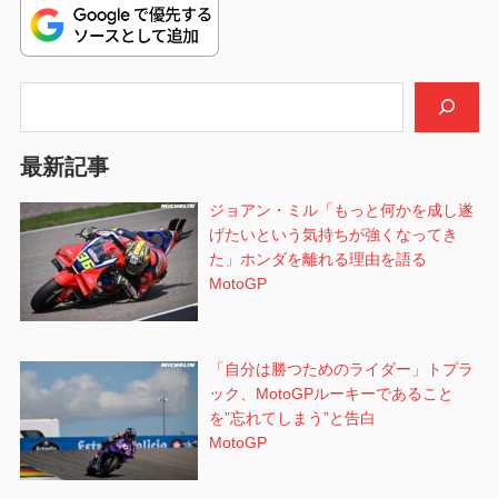
ゲ
ー
シ
検索
ョ
最新記事
ン
ジョアン・ミル「もっと何かを成し遂
げたいという気持ちが強くなってき
た」ホンダを離れる理由を語る
MotoGP
「自分は勝つためのライダー」トプラ
ック、MotoGPルーキーであること
を”忘れてしまう”と告白
MotoGP