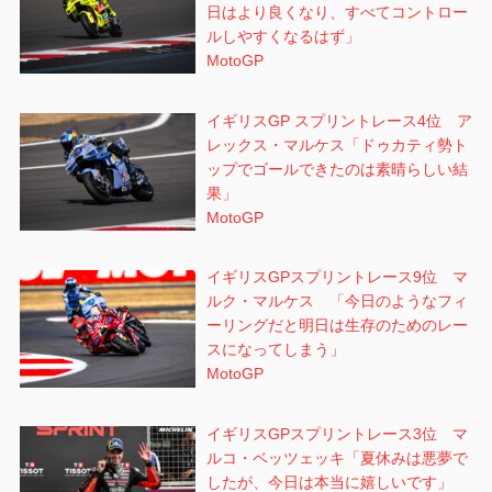
日はより良くなり、すべてコントロー
ルしやすくなるはず」
MotoGP
イギリスGP スプリントレース4位 ア
レックス・マルケス「ドゥカティ勢ト
ップでゴールできたのは素晴らしい結
果」
MotoGP
イギリスGPスプリントレース9位 マ
ルク・マルケス 「今日のようなフィ
ーリングだと明日は生存のためのレー
スになってしまう」
MotoGP
イギリスGPスプリントレース3位 マ
ルコ・ベッツェッキ「夏休みは悪夢で
したが、今日は本当に嬉しいです」