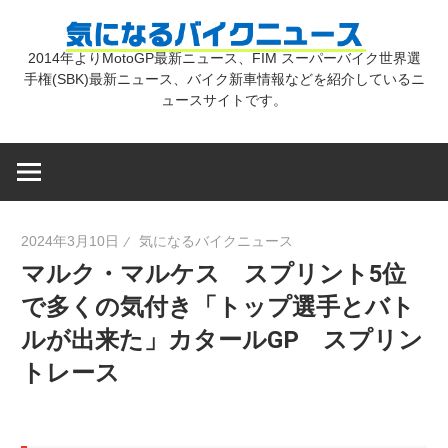
コ
気
ン
2014年よりMotoGP最新ニュース、FIM スーパーバイク世界選
テ
手権(SBK)最新ニュース、バイク新車情報などを紹介しているニ
に
ン
ュースサイトです。
ツ
な
へ
ス
キ
る
2024年3月10日
気になるバイクニュース
ッ
マルク・マルケス スプリント5位
プ
バ
で多くの気付き「トップ選手とバト
ルが出来た」カタールGP スプリン
イ
トレース
ク