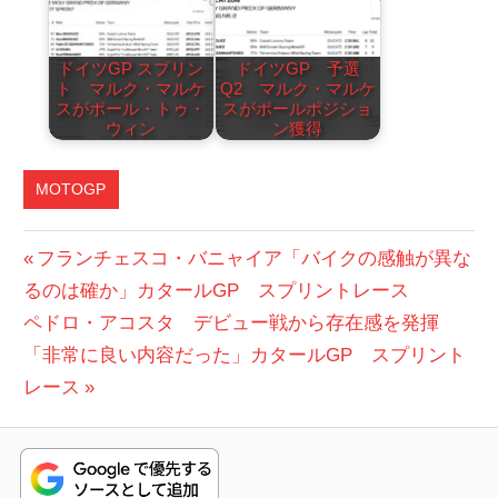
ドイツGP スプリン
ドイツGP 予選
ト マルク・マルケ
Q2 マルク・マルケ
スがポール・トゥ・
スがポールポジショ
ウィン
ン獲得
MOTOGP
投
前
フランチェスコ・バニャイア「バイクの感触が異な
の
るのは確か」カタールGP スプリントレース
稿
次
投
ペドロ・アコスタ デビュー戦から存在感を発揮
ナ
の
稿:
「非常に良い内容だった」カタールGP スプリント
ビ
投
レース
稿:
ゲ
ー