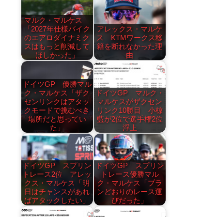
マルク・マルケス
「2027年仕様バイク
アレックス・マルケ
のエアロダイナミク
ス KTMワークス移
スはもっと削減して
籍を断れなかった理
ほしかった」
由
ドイツGP 優勝マル
ク・マルケス「ザク
ドイツGP マルク・
センリンクはアタッ
マルケスがザクセン
クモードで挑むべき
リンク10勝目 小椋
場所だと思ってい
藍が2位で選手権2位
た」
浮上
ドイツGP スプリン
ドイツGP スプリン
トレース2位 アレッ
トレース優勝マル
クス・マルケス「明
ク・マルケス「プラ
日はチャンスがあれ
ンどおりのレース運
ばアタックしたい」
びだった」