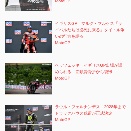
MotoGP
イギリスGP マルク・マルケス「ラ
イバルたちは必死に来る」タイトル争
いの行方を語る
MotoGP
ベッツェッキ イギリスGP出場が認
められる 左鎖骨骨折から復帰
MotoGP
ラウル・フェルナンデス 2028年まで
トラックハウス残留が正式決定
MotoGP