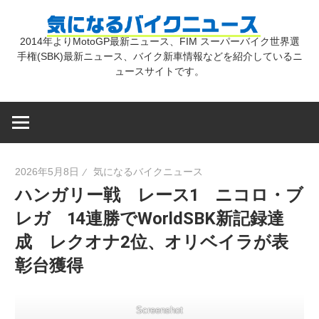
コ
気
ン
2014年よりMotoGP最新ニュース、FIM スーパーバイク世界選
テ
手権(SBK)最新ニュース、バイク新車情報などを紹介しているニ
に
ン
ュースサイトです。
ツ
な
へ
ス
キ
る
2026年5月8日
気になるバイクニュース
ッ
ハンガリー戦 レース1 ニコロ・ブ
プ
バ
レガ 14連勝でWorldSBK新記録達
成 レクオナ2位、オリベイラが表
イ
彰台獲得
ク
Screenshot