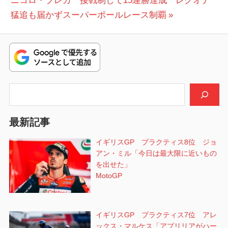
ニコロ・ブレガ 接戦制して15連勝達成 レクオナ
ビ
の
猛追も届かずスーパーポールレース制覇
投
ゲ
稿:
ー
シ
検索
ョ
ン
最新記事
イギリスGP プラクティス8位 ジョ
アン・ミル「今日は最大限に近いもの
を出せた」
MotoGP
イギリスGP プラクティス7位 アレ
ックス・マルケス「アプリリアがハー