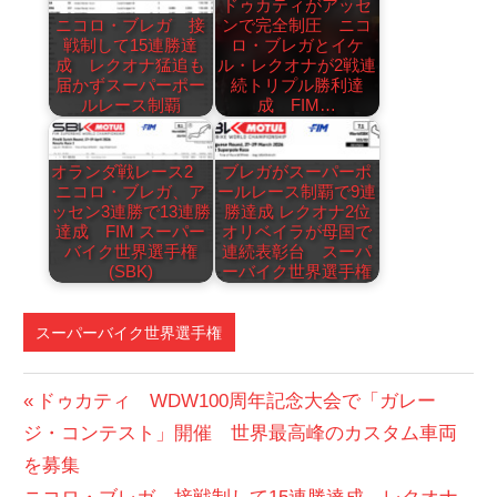
ドゥカティがアッセ
ニコロ・ブレガ 接
ンで完全制圧 ニコ
戦制して15連勝達
ロ・ブレガとイケ
成 レクオナ猛追も
ル・レクオナが2戦連
届かずスーパーポー
続トリプル勝利達
ルレース制覇
成 FIM…
オランダ戦レース2
ブレガがスーパーポ
ニコロ・ブレガ、ア
ールレース制覇で9連
ッセン3連勝で13連勝
勝達成 レクオナ2位
達成 FIM スーパー
オリベイラが母国で
バイク世界選手権
連続表彰台 スーパ
(SBK)
ーバイク世界選手権
スーパーバイク世界選手権
投
前
ドゥカティ WDW100周年記念大会で「ガレー
の
ジ・コンテスト」開催 世界最高峰のカスタム車両
稿
投
を募集
ナ
次
稿: