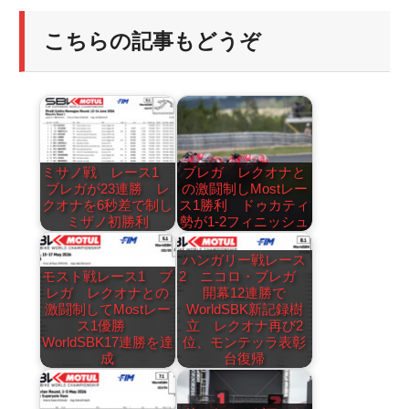
こちらの記事もどうぞ
ミサノ戦 レース1
ブレガ レクオナと
ブレガが23連勝 レ
の激闘制しMostレー
クオナを6秒差で制し
ス1勝利 ドゥカティ
ミザノ初勝利
勢が1-2フィニッシュ
ハンガリー戦レース
モスト戦レース1 ブ
2 ニコロ・ブレガ
レガ レクオナとの
開幕12連勝で
激闘制してMostレー
WorldSBK新記録樹
ス1優勝
立 レクオナ再び2
WorldSBK17連勝を達
位、モンテッラ表彰
成
台復帰