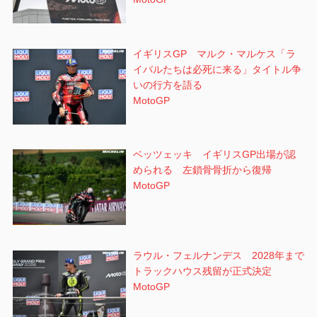
イギリスGP マルク・マルケス「ラ
イバルたちは必死に来る」タイトル争
いの行方を語る
MotoGP
ベッツェッキ イギリスGP出場が認
められる 左鎖骨骨折から復帰
MotoGP
ラウル・フェルナンデス 2028年まで
トラックハウス残留が正式決定
MotoGP