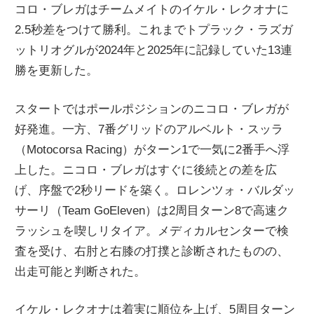
コロ・ブレガはチームメイトのイケル・レクオナに
2.5秒差をつけて勝利。これまでトプラック・ラズガ
ットリオグルが2024年と2025年に記録していた13連
勝を更新した。
スタートではポールポジションのニコロ・ブレガが
好発進。一方、7番グリッドのアルベルト・スッラ
（Motocorsa Racing）がターン1で一気に2番手へ浮
上した。ニコロ・ブレガはすぐに後続との差を広
げ、序盤で2秒リードを築く。ロレンツォ・バルダッ
サーリ（Team GoEleven）は2周目ターン8で高速ク
ラッシュを喫しリタイア。メディカルセンターで検
査を受け、右肘と右膝の打撲と診断されたものの、
出走可能と判断された。
イケル・レクオナは着実に順位を上げ、5周目ターン