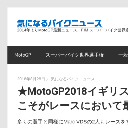
コ
ン
気
テ
2014年よりMotoGP最新ニュース、FIM スーパーバイク
ン
ツ
に
へ
MotoGP
スーパーバイク世界選手権
一般
ス
な
キ
ッ
2018年8月28日
気になるバイクニュース
プ
★MotoGP2018イギ
る
こそがレースにおいて
バ
多くの選手と同様にMarc VDSの2人もレー