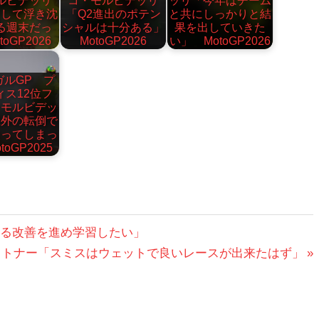
ルビデッリ
コ・モルビデッリ
ッリ「今年はチーム
として浮き沈
「Q2進出のポテン
と共にしっかりと結
る週末だっ
シャルは十分ある」
果を出していきた
oGP2026
MotoGP2026
い」 MotoGP2026
ガルGP プ
ィス12位フ
・モルビデッ
想外の転倒で
失ってしまっ
toGP2025
らなる改善を進め学習したい」
・レイトナー「スミスはウェットで良いレースが出来たはず」