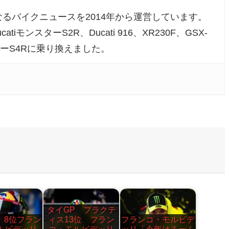
るバイクニュースを2014年から運営しています。
atiモンスターS2R、Ducati 916、XR230F、GSX-
ンスターS4Rに乗り換えました。
タイGP プラクテ
 8位フラン
ィス13位 フラン
フランコ・モルビデ