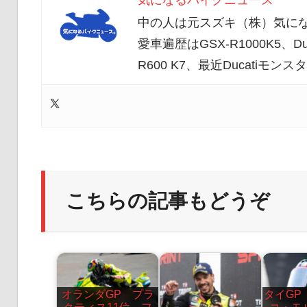
中の人は元スズキ（株）気にな
愛車遍歴はGSX-R1000K5、Duc
R600 K7、最近Ducatiモ
こちらの記事もどうぞ
オランダGP プラ
タイGP