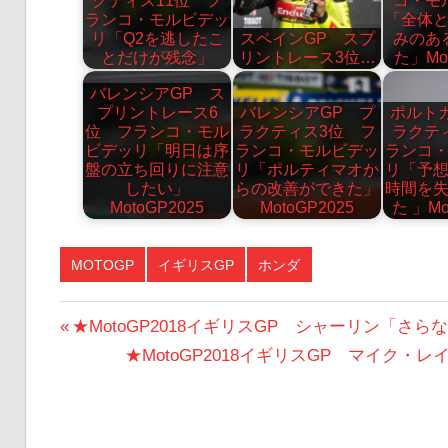
クティス11位 フ
コ・モ
ランコ・モルビデッ
「全体
リ「Q2を逃したこ
スペインGP スプ
みのあ
とだけが残念」
リントレース3位…
た」Mot
バレンシアGP ス
プリントレース6
バレンシアGP プ
ポルト
位 フランコ・モル
ラクティス3位 フ
ラクテ
ビデッリ「明日は序
ランコ・モルビデッ
ランコ
盤の立ち回りに注意
リ「ポルティマオか
リ「予
したい」
らの改善ができた」
時間を
MotoGP2025
MotoGP2025
た 」Mo
MOTOGP
イギリスGP
ホンダ
投
前
★MotoGP2018イギリスGP シャーリン「さ
の
次
★MotoGP2018イギリスGP マイク
稿
投
の
ナ
稿:
投
ビ
稿: