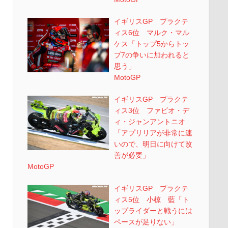
イギリスGP プラクテ
ィス6位 マルク・マル
ケス「トップ5からトッ
プ7の争いに加われると
思う」
MotoGP
イギリスGP プラクテ
ィス3位 ファビオ・デ
ィ・ジャンアントニオ
「アプリリアが非常に速
いので、明日に向けて改
善が必要」
MotoGP
イギリスGP プラクテ
ィス5位 小椋 藍「ト
ップライダーと戦うには
ペースが足りない」