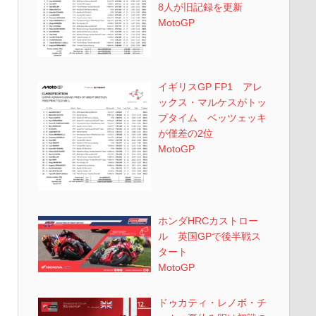
8人が旧記録を更新
MotoGP
イギリスGP FP1 アレ
ックス・マルケスがトッ
プタイム ベッツェッキ
が僅差の2位
MotoGP
ホンダHRCカストロー
ル 英国GPで後半戦ス
タート
MotoGP
ドゥカティ・レノボ・チ