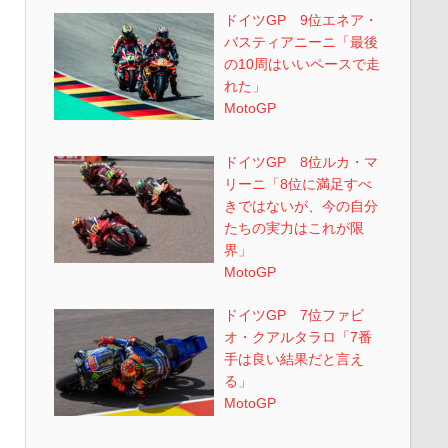
ドイツGP 9位エネア・
バスティアニーニ「最後
の10周はいいペースで走
れた」
MotoGP
ドイツGP 8位ルカ・マ
リーニ「8位に満足すべ
きではないが、今の自分
たちの実力はこれが限
界」
MotoGP
ドイツGP 7位ファビ
オ・クアルタラロ「7番
手は良い結果だと言え
る」
MotoGP