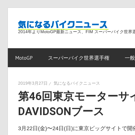
コ
ン
気
テ
2014年よりMotoGP最新ニュース、FIM スーパーバイク
ン
ツ
に
へ
MotoGP
スーパーバイク世界選手権
一般
ス
な
キ
ッ
2019年3月27日
気になるバイクニュース
プ
第46回東京モーターサイ
る
DAVIDSONブース
バ
3月22日(金)〜24日(日)に東京ビッグサイ