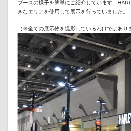
ブースの様子を簡単にご紹介しています。HARLE
イ
きなエリアを使用して展示を行っていました。
ク
（※全ての展示物を撮影しているわけではあり
ニ
ュ
ー
ス