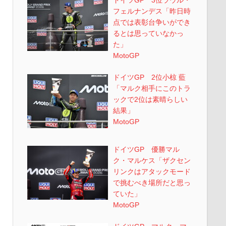
ドイツGP 3位ラウル・
フェルナンデス「昨日時
点では表彰台争いができ
るとは思っていなかっ
た」
MotoGP
ドイツGP 2位小椋 藍
「マルク相手にこのトラ
ックで2位は素晴らしい
結果」
MotoGP
ドイツGP 優勝マル
ク・マルケス「ザクセン
リンクはアタックモード
で挑むべき場所だと思っ
ていた」
MotoGP