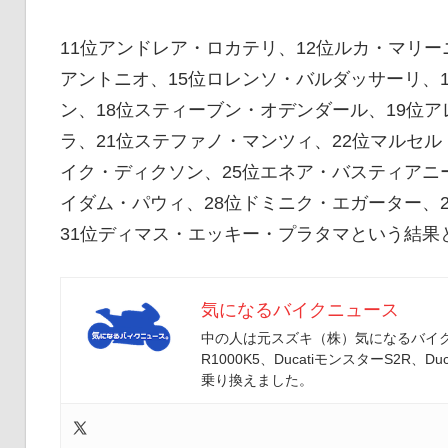
イ
11位アンドレア・ロカテリ、12位ルカ・マリー
アントニオ、15位ロレンソ・バルダッサーリ、
ク
ン、18位スティーブン・オデンダール、19位
ラ、21位ステファノ・マンツィ、22位マルセル
ニ
イク・ディクソン、25位エネア・バスティアニ
イダム・パウィ、28位ドミニク・エガーター、
31位ディマス・エッキー・プラタマという結果
ュ
気になるバイクニュース
ー
中の人は元スズキ（株）気になるバイクニ
R1000K5、DucatiモンスターS2R、Duc
乗り換えました。
ス