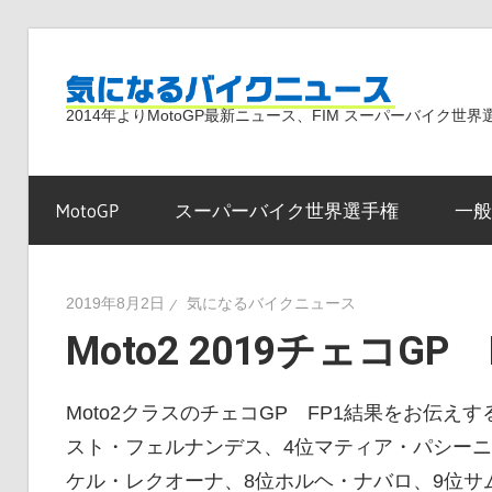
コ
ン
気
テ
2014年よりMotoGP最新ニュース、FIM スーパーバイク
ン
ツ
に
へ
MotoGP
スーパーバイク世界選手権
一般
ス
な
キ
ッ
2019年8月2日
気になるバイクニュース
プ
Moto2 2019チェコGP
る
Moto2クラスのチェコGP FP1結果をお伝え
バ
スト・フェルナンデス、4位マティア・パシーニ
ケル・レクオーナ、8位ホルヘ・ナバロ、9位サ