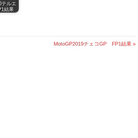
020テルエ
P1結果
次
MotoGP2019チェコGP FP1結果
の
投
稿: