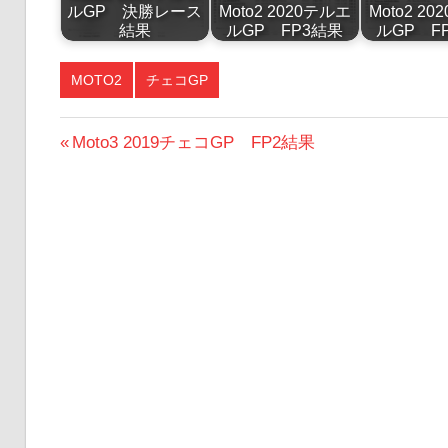
ルGP 決勝レース
Moto2 2020テルエ
Moto2 2
結果
ルGP FP3結果
ルGP F
MOTO2
チェコGP
投
前
Moto3 2019チェコGP FP2結果
の
稿
投
ナ
稿:
ビ
ゲ
ー
シ
ョ