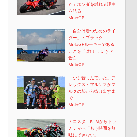
た」ホンダを離れる理由
を語る
MotoGP
「自分は勝つためのライ
ダー」トプラック、
MotoGPルーキーである
ことを”忘れてしまう”と
告白
MotoGP
「少し苦しんでいた」ア
レックス・マルケスがマ
ルクの影から抜け出すま
で
MotoGP
アコスタ KTMからドゥ
カティへ「もう時間を無
駄にできない」