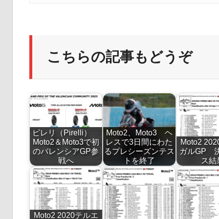
こちらの記事もどうぞ
ピレリ（Pirelli）
Moto2、Moto3 ヘ
Moto2＆Moto3で初
レスで3日間にわた
Moto2 2
のバレンシアGP参
るプレシーズンテス
ガルGP 
戦へ
トを終了
ス結
Moto2 2020テルエ