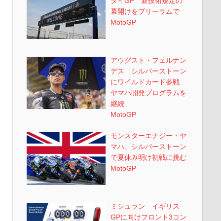
タイGP 新技術規定の
幕開けをブリーラムで
MotoGP
アウグスト・フェルナン
デス シルバーストーン
にワイルドカード参戦
ヤマハ開発プログラムを
継続
MotoGP
モンスターエナジー・ヤ
マハ、シルバーストーン
で夏休み明け初戦に挑む
MotoGP
ミシュラン イギリス
GPに向けフロント3コン