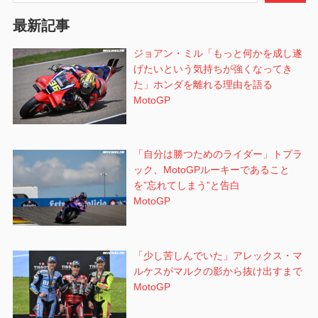
シ
最新記事
ョ
ジョアン・ミル「もっと何かを成し遂
げたいという気持ちが強くなってき
ン
た」ホンダを離れる理由を語る
MotoGP
「自分は勝つためのライダー」トプラ
ック、MotoGPルーキーであること
を”忘れてしまう”と告白
MotoGP
「少し苦しんでいた」アレックス・マ
ルケスがマルクの影から抜け出すまで
MotoGP