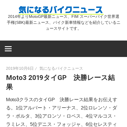
コ
気
ン
2014年よりMotoGP最新ニュース、FIM スーパーバイク世界選
テ
手権(SBK)最新ニュース、バイク新車情報などを紹介しているニ
に
ン
ュースサイトです。
ツ
な
へ
ス
キ
る
2019年10月6日
気になるバイクニュース
ッ
Moto3 2019タイGP 決勝レース結
プ
バ
果
イ
Moto3クラスのタイGP 決勝レース結果をお伝えす
る。1位アルバート・アリーナス、2位ロレンソ・ダ
ク
ラ・ポルタ、3位アロンソ・ロペス、4位マルコス・
ラミレス、5位デニス・フォッジャ、6位セレスティ