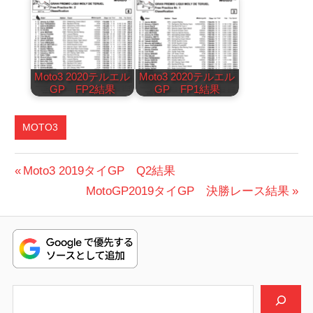
Moto3 2020テルエル
Moto3 2020テルエル
GP FP2結果
GP FP1結果
MOTO3
投
前
Moto3 2019タイGP Q2結果
の
次
MotoGP2019タイGP 決勝レース結果
稿
投
の
ナ
稿:
投
ビ
稿:
ゲ
検索
ー