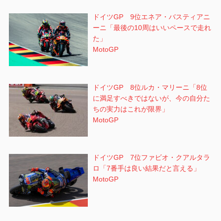
ドイツGP 9位エネア・バスティアニ
ーニ「最後の10周はいいペースで走れ
た」
MotoGP
ドイツGP 8位ルカ・マリーニ「8位
に満足すべきではないが、今の自分た
ちの実力はこれが限界」
MotoGP
ドイツGP 7位ファビオ・クアルタラ
ロ「7番手は良い結果だと言える」
MotoGP