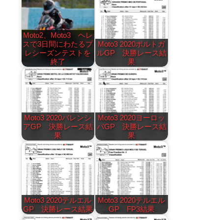
Moto2、Moto3 ヘレ
スで3日間にわたるプ
Moto3 2020ポルトガ
レシーズンテストを
ルGP 決勝レース結
終了
果
Moto3 2020バレンシ
Moto3 2020ヨーロッ
アGP 決勝レース結
パGP 決勝レース結
果
果
Moto3 2020テルエル
Moto3 2020テルエル
GP 決勝レース結果
GP FP3結果