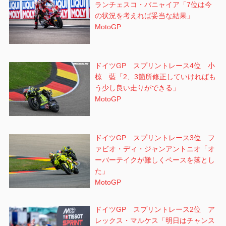
ランチェスコ・バニャイア「7位は今
の状況を考えれば妥当な結果」
MotoGP
ドイツGP スプリントレース4位 小
椋 藍「2、3箇所修正していければも
う少し良い走りができる」
MotoGP
ドイツGP スプリントレース3位 フ
ァビオ・ディ・ジャンアントニオ「オ
ーバーテイクが難しくペースを落とし
た」
MotoGP
ドイツGP スプリントレース2位 ア
レックス・マルケス「明日はチャンス