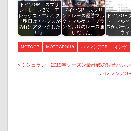
ドイツGP スプリ
ントレース2位 ア
ドイツGP スプリ
レックス・マルケス
ントレース優勝マル
ドイツGP
「明日はチャンスが
ク・マルケス「プラ
ト マルク
あればアタックした
ンどおりのレース運
スがポール
い」
びだった」
ウィ
MOTOGP
MOTOGP2019
バレンシアGP
ホンダ
投
前
ミシュラン 2019年シーズン最終戦の舞台バレ
の
次
バレンシアG
稿
投
の
ナ
稿:
投
ビ
稿:
ゲ
ー