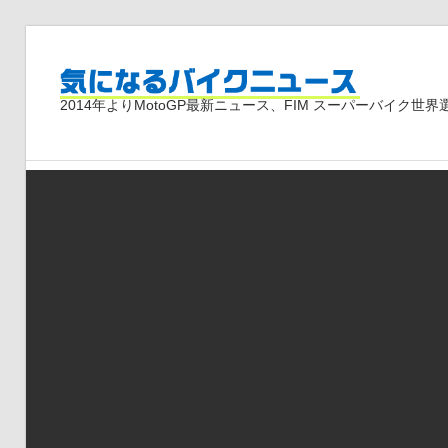
コ
ン
気
テ
2014年よりMotoGP最新ニュース、FIM スーパーバイク
ン
ツ
に
へ
ス
な
キ
ッ
プ
る
バ