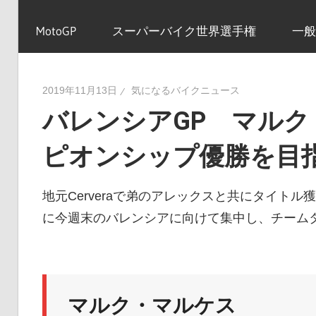
イ
MotoGP
スーパーバイク世界選手権
一般
ク
2019年11月13日
気になるバイクニュース
バレンシアGP マル
ニ
ピオンシップ優勝を目
ュ
地元Cerveraで弟のアレックスと共にタイト
に今週末のバレンシアに向けて集中し、チーム
ー
ス
マルク・マルケス