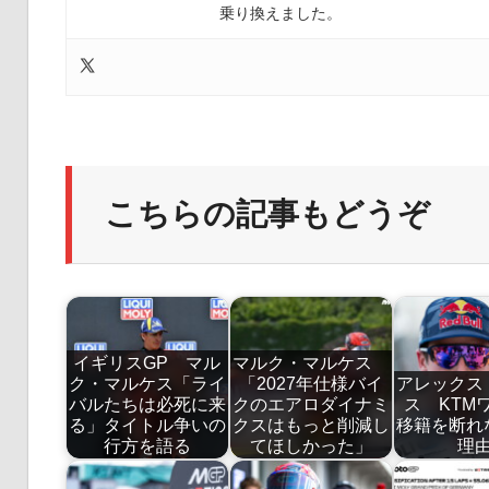
乗り換えました。
こちらの記事もどうぞ
イギリスGP マル
マルク・マルケス
ク・マルケス「ライ
「2027年仕様バイ
アレックス
バルたちは必死に来
クのエアロダイナミ
ス KTM
る」タイトル争いの
クスはもっと削減し
移籍を断れ
行方を語る
てほしかった」
理