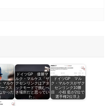
ドイツGP 優勝マ
ルク・マルケス「ザ
ドイツGP マル
・マルケ
クセンリンクはアタ
ク・マルケスがザク
ワークス
ックモードで挑むべ
センリンク10勝
なかった
き場所だと思ってい
目 小椋 藍が2位で
由
た」
選手権2位浮上