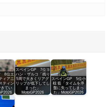
スペインGP 7位ヨ
P 8位エ
ハン・ザルコ「残り
ティアニ
5周で大きくリアグ
スペインGP 5位小
スティン
リップが低下してし
椋 藍「タイムを序
できてい
まった」
盤に失ってしまっ
P2026
MotoGP2026
た」MotoGP2026