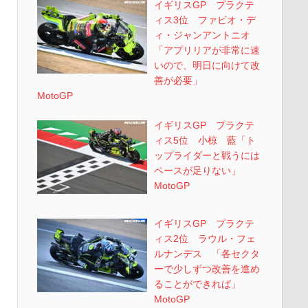
イギリスGP プラクテ
ィス3位 ファビオ・デ
ィ・ジャンアントニオ
「アプリリアが非常に速
いので、明日に向けて改
善が必要」
MotoGP
イギリスGP プラクテ
ィス5位 小椋 藍「ト
ップライダーと戦うには
ペースが足りない」
MotoGP
イギリスGP プラクテ
ィス2位 ラウル・フェ
ルナンデス 「各セクタ
ーで少しずつ改善を進め
ることができれば」
MotoGP