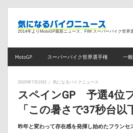
コ
ン
気
テ
2014年よりMotoGP最新ニュース、FIM スーパーバイク
ン
ツ
に
へ
MotoGP
スーパーバイク世界選手権
一般
ス
な
キ
ッ
2020年7月19日
気になるバイクニュース
プ
スペインGP 予選4位
る
「この暑さで37秒台以
バ
昨年と変わって存在感を発揮し始めたフランセス