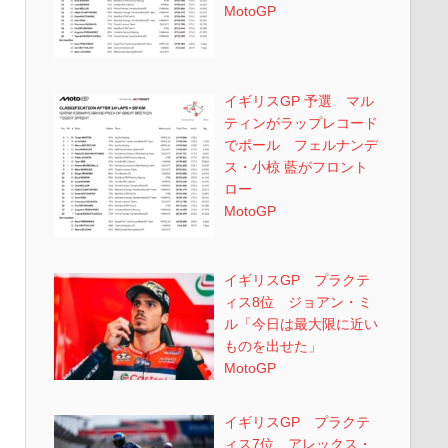
MotoGP
イギリスGP 予選 マル
ティンがラップレコード
でポール フェルナンデ
ス・小椋 藍がフロント
ロー
MotoGP
イギリスGP プラクテ
ィス8位 ジョアン・ミ
ル「今日は最大限に近い
ものを出せた」
MotoGP
イギリスGP プラクテ
ィス7位 アレックス・