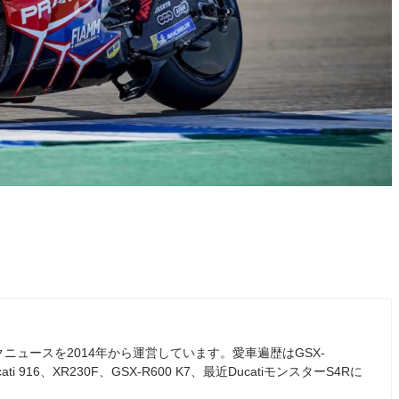
ュースを2014年から運営しています。愛車遍歴はGSX-
ati 916、XR230F、GSX-R600 K7、最近DucatiモンスターS4Rに