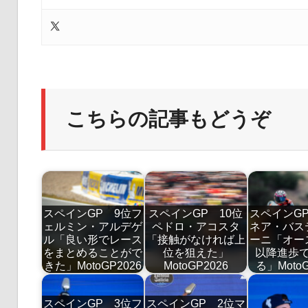
こちらの記事もどうぞ
スペインGP 9位フ
スペインGP 10位
スペインG
ェルミン・アルデゲ
ペドロ・アコスタ
ネア・バス
ル「良い形でレース
「接触がなければ上
ーニ「オー
をまとめることがで
位を狙えた」
以降進歩
きた」MotoGP2026
MotoGP2026
る」MotoG
スペインGP 3位フ
スペインGP 2位マ