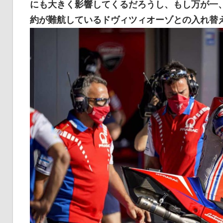
にも大きく影響してくるだろうし、もし万が一
イ
約が難航しているドヴィツィオーゾとの入れ替
ク
ニ
ュ
ー
ス