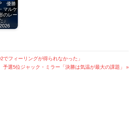
P 優勝
・マルケ
形のレー
た」
2026
Q2でフィーリングが得られなかった」
 予選5位ジャック・ミラー「決勝は気温が最大の課題」