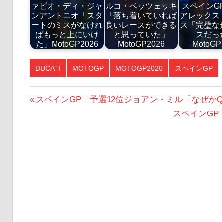
ァビオ・ディ・ジャ
ルコ・ベッツェッキ
スペインG
ンアントニオ「スタ
「落ち着いていれば
アレックス
ートのミスがなけれ
良いレースができる
ス「完璧な
ばもっと上にいけ
と思っていた」
スだっ
た」MotoGP2026
MotoGP2026
MotoGP
DUCATI
MOTOGP
MOTOGP2020
スペインGP
投
前
スペインGP 予選12位ジョアン・ミル「なぜか
の
次
スペインGP
稿
投
の
ナ
稿:
投
ビ
稿:
ゲ
ー
シ