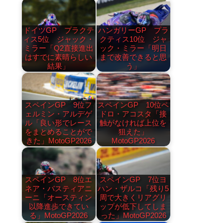
ドイツGP プラクテ
ハンガリーGP プラ
ィス5位 ジャック・
クティス10位 ジャ
ミラー「Q2直接進出
ック・ミラー「明日
はすでに素晴らしい
まで改善できると思
結果」
う」
スペインGP 9位フ
スペインGP 10位ペ
ェルミン・アルデゲ
ドロ・アコスタ「接
ル「良い形でレース
触がなければ上位を
をまとめることがで
狙えた」
きた」MotoGP2026
MotoGP2026
スペインGP 8位エ
スペインGP 7位ヨ
ネア・バスティアニ
ハン・ザルコ「残り5
ーニ「オースティン
周で大きくリアグリ
以降進歩できてい
ップが低下してしま
る」MotoGP2026
った」MotoGP2026