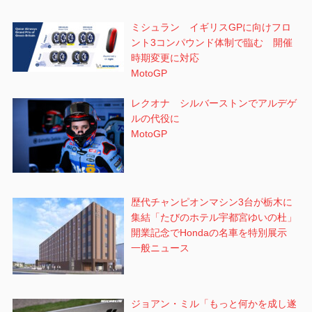
ミシュラン イギリスGPに向けフロ
ント3コンパウンド体制で臨む 開催
時期変更に対応
MotoGP
レクオナ シルバーストンでアルデゲ
ルの代役に
MotoGP
歴代チャンピオンマシン3台が栃木に
集結「たびのホテル宇都宮ゆいの杜」
開業記念でHondaの名車を特別展示
一般ニュース
ジョアン・ミル「もっと何かを成し遂