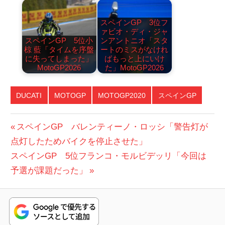
スペインGP 3位フ
ァビオ・ディ・ジャ
スペインGP 5位小
ンアントニオ「スタ
椋 藍「タイムを序盤
ートのミスがなけれ
に失ってしまった」
ばもっと上にいけ
MotoGP2026
た」MotoGP2026
DUCATI
MOTOGP
MOTOGP2020
スペインGP
投
前
スペインGP バレンティーノ・ロッシ「警告灯が
の
点灯したためバイクを停止させた」
稿
次
投
スペインGP 5位フランコ・モルビデッリ「今回は
ナ
の
稿:
予選が課題だった」
ビ
投
稿:
ゲ