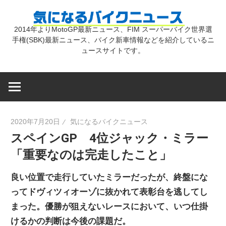
コ
気
ン
2014年よりMotoGP最新ニュース、FIM スーパーバイク世界選
テ
手権(SBK)最新ニュース、バイク新車情報などを紹介しているニ
に
ン
ュースサイトです。
ツ
な
へ
ス
キ
る
2020年7月20日
気になるバイクニュース
ッ
スペインGP 4位ジャック・ミラー
プ
バ
「重要なのは完走したこと」
イ
良い位置で走行していたミラーだったが、終盤にな
ってドヴィツィオーゾに抜かれて表彰台を逃してし
ク
まった。優勝が狙えないレースにおいて、いつ仕掛
けるかの判断は今後の課題だ。