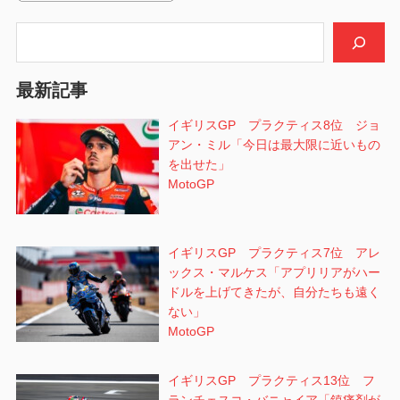
ー
シ
検索
ョ
最新記事
ン
イギリスGP プラクティス8位 ジョ
アン・ミル「今日は最大限に近いもの
を出せた」
MotoGP
イギリスGP プラクティス7位 アレ
ックス・マルケス「アプリリアがハー
ドルを上げてきたが、自分たちも遠く
ない」
MotoGP
イギリスGP プラクティス13位 フ
ランチェスコ・バニャイア「鎮痛剤が