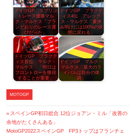
ドイツGP スプリン
ドイツGP プラクテ
トレース優勝マル
ィス4位 アレック
ク・マルケス「プラ
ス・マルケス「夏休
ンどおりのレース運
み明けには100%の状
びだった」
態に戻れる」
ドイツGP プラクテ
ィス首位 マルク・
ドイツGP マルク・
マルケス 「明日は
マルケス「最大のラ
フロントローを獲得
イバルは自分の体
することが重要」
調」
MOTOGP
投
前
スペインGP初日総合 12位ジョアン・ミル「改善の
の
余地がたくさんある」
稿
次
投
MotoGP2022スペインGP FP3トップはフランチェ