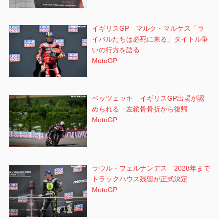
イギリスGP マルク・マルケス「ラ
イバルたちは必死に来る」タイトル争
いの行方を語る
MotoGP
ベッツェッキ イギリスGP出場が認
められる 左鎖骨骨折から復帰
MotoGP
ラウル・フェルナンデス 2028年まで
トラックハウス残留が正式決定
MotoGP