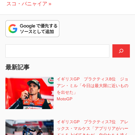
ナ
の
稿:
スコ・バニャイア
ビ
投
稿:
ゲ
ー
シ
検索
ョ
最新記事
ン
イギリスGP プラクティス8位 ジョ
アン・ミル「今日は最大限に近いもの
を出せた」
MotoGP
イギリスGP プラクティス7位 アレ
ックス・マルケス「アプリリアがハー