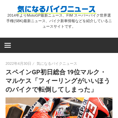
コ
気
ン
2014年よりMotoGP最新ニュース、FIM スーパーバイク世界選
テ
手権(SBK)最新ニュース、バイク新車情報などを紹介しているニ
に
ン
ュースサイトです。
ツ
な
へ
ス
キ
る
2022年4月30日
気になるバイクニュース
ッ
スペインGP初日総合 19位マルク・
プ
バ
マルケス「フィーリングがいいほう
のバイクで転倒してしまった」
イ
ク