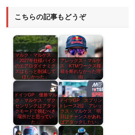
こちらの記事もどうぞ
マルク・マルケス
「2027年仕様バイク
アレックス・マルケ
のエアロダイナミク
ス KTMワークス移
スはもっと削減して
籍を断れなかった理
ほしかった」
由
ドイツGP 優勝マル
ク・マルケス「ザク
ドイツGP スプリン
センリンクはアタッ
トレース2位 アレッ
クモードで挑むべき
クス・マルケス「明
場所だと思ってい
日はチャンスがあれ
た」
ばアタックしたい」