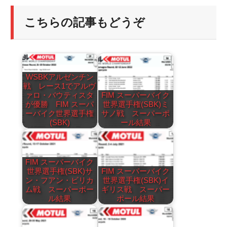
こちらの記事もどうぞ
WSBKアルゼンチン
戦 レース1でアルヴ
ァロ・バウティスタ
FIM スーパーバイク
が優勝 FIM スーパ
世界選手権(SBK)ミ
ーバイク世界選手権
サノ戦 スーパーポ
(SBK)
ール結果
FIM スーパーバイク
世界選手権(SBK)サ
FIM スーパーバイク
ン・フアン・ビリカ
世界選手権(SBK)イ
ム戦 スーパーポー
ギリス戦 スーパー
ル結果
ポール結果