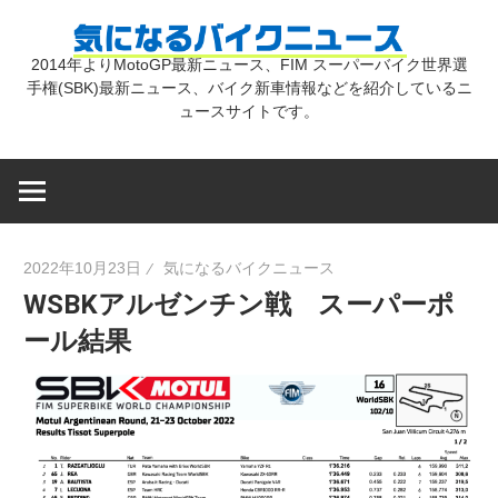
コ
気
ン
2014年よりMotoGP最新ニュース、FIM スーパーバイク世界選
テ
手権(SBK)最新ニュース、バイク新車情報などを紹介しているニ
に
ン
ュースサイトです。
ツ
な
へ
ス
キ
る
2022年10月23日
気になるバイクニュース
ッ
WSBKアルゼンチン戦 スーパーポ
プ
バ
ール結果
イ
ク