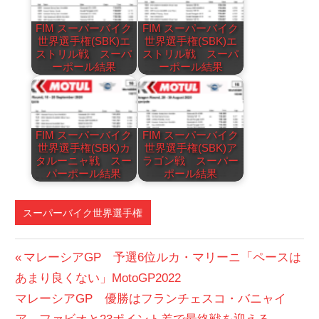
FIM スーパーバイク
FIM スーパーバイク
世界選手権(SBK)エ
世界選手権(SBK)エ
ストリル戦 スーパ
ストリル戦 スーパ
ーポール結果
ーポール結果
FIM スーパーバイク
FIM スーパーバイク
世界選手権(SBK)カ
世界選手権(SBK)ア
タルーニャ戦 スー
ラゴン戦 スーパー
パーポール結果
ポール結果
スーパーバイク世界選手権
投
前
マレーシアGP 予選6位ルカ・マリーニ「ペースは
の
あまり良くない」MotoGP2022
稿
次
投
マレーシアGP 優勝はフランチェスコ・バニャイ
ナ
の
稿: