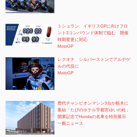
ミシュラン イギリスGPに向けフロ
ント3コンパウンド体制で臨む 開催
時期変更に対応
MotoGP
レクオナ シルバーストンでアルデゲ
ルの代役に
MotoGP
歴代チャンピオンマシン3台が栃木に
集結「たびのホテル宇都宮ゆいの杜」
開業記念でHondaの名車を特別展示
一般ニュース