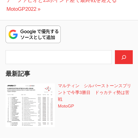
ア ファビオと23ポイント差で最終戦を迎える
ビ
投
MotoGP2022
稿:
ゲ
ー
シ
検索
ョ
ン
最新記事
マルティン シルバーストーンスプリ
ントで今季3勝目 ドゥカティ勢は苦
戦
MotoGP