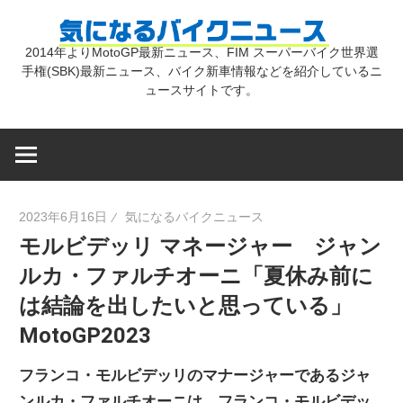
コ
気
ン
2014年よりMotoGP最新ニュース、FIM スーパーバイク世界選
テ
手権(SBK)最新ニュース、バイク新車情報などを紹介しているニ
に
ン
ュースサイトです。
ツ
な
へ
ス
キ
る
2023年6月16日
気になるバイクニュース
ッ
モルビデッリ マネージャー ジャン
プ
バ
ルカ・ファルチオーニ「夏休み前に
は結論を出したいと思っている」
イ
MotoGP2023
ク
フランコ・モルビデッリのマナージャーであるジャ
ンルカ・ファルチオーニは、フランコ・モルビデッ