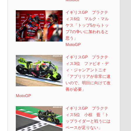
イギリスGP プラクテ
ィス6位 マルク・マル
ケス「トップ5からトッ
プ7の争いに加われると
思う」
MotoGP
イギリスGP プラクテ
ィス3位 ファビオ・デ
ィ・ジャンアントニオ
「アプリリアが非常に速
いので、明日に向けて改
善が必要」
MotoGP
イギリスGP プラクテ
ィス5位 小椋 藍「ト
ップライダーと戦うには
ペースが足りない」