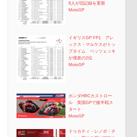
8人が旧記録を更新
MotoGP
イギリスGP FP1 アレ
ックス・マルケスがトッ
プタイム ベッツェッキ
が僅差の2位
MotoGP
ホンダHRCカストロー
ル 英国GPで後半戦ス
タート
MotoGP
ドゥカティ・レノボ・チ