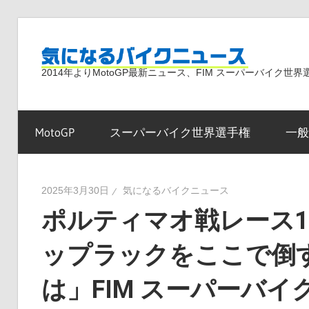
コ
ン
気
テ
2014年よりMotoGP最新ニュース、FIM スーパーバイク
ン
ツ
に
へ
MotoGP
スーパーバイク世界選手権
一般
ス
な
キ
ッ
2025年3月30日
気になるバイクニュース
プ
ポルティマオ戦レース1
る
ップラックをここで倒
バ
は」FIM スーパーバイク