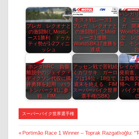
ハンガ
モスト戦レース1
2 ニ
ブレガ レクオナと
ブレガ レクオナと
ガ 開
の激闘制しMostレ
の激闘制してMost
World
ース1勝利 ドゥカ
レース1優勝
立 レ
ティ勢が1-2フィニ
WorldSBK17連勝を
位、モ
ッシュ
達成
ホンダHRC 負傷
アッセン戦で苦戦続
レイが
離脱中のジェイク・
くカワサキ ガーロ
発前進
ディクソン代役に國
フは14位・18位で
は負傷
井勇輝を起用 バラ
週末を終える FIM
帰へ F
トンパーク戦に参
スーパーバイク世界
バイク
戦 FIM…
選手権(SBK)
(
スーパーバイク世界選手権
投
前
Portimão Race 1 Winner – Toprak Razgatlıoğlu: “T