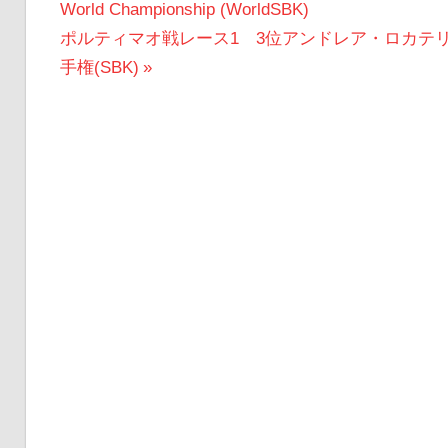
の
World Championship (WorldSBK)
稿
次
投
ポルティマオ戦レース1 3位アンドレア・ロカテリ
ナ
の
稿:
手権(SBK)
ビ
投
稿:
ゲ
ー
シ
ョ
ン