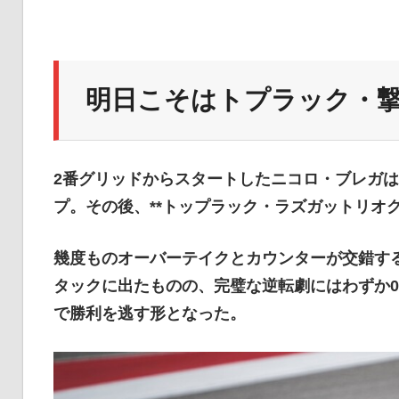
イ
ク
明日こそはトプラック・
ニ
2番グリッドからスタートしたニコロ・ブレガは
プ。その後、**トップラック・ラズガットリオグ
ュ
幾度ものオーバーテイクとカウンターが交錯す
タックに出たものの、完璧な逆転劇にはわずか0
ー
で勝利を逃す形となった。
ス