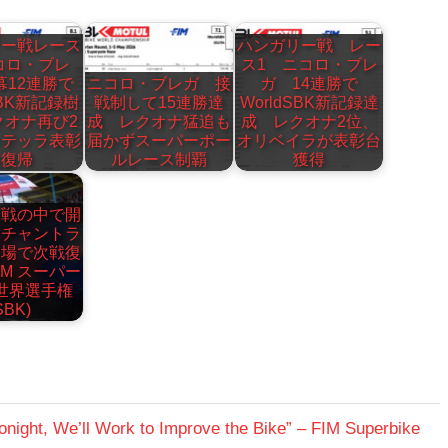
リー戦レース
ハンガリー戦 レー
コロ・ブレ
ス1 ニコロ・ブレ
幕12連勝で
ニコロ・ブレガ 接
ガ 14連勝で
SBK新記録樹
戦制して15連勝達
WorldSBK新記録達
クオナ再び2
成 レクオナ猛追も
成 レクオナ2位、
ンテッラ表彰
届かずスーパーポー
オリベイラが表彰台
台復帰
ルレース制覇
獲得
苦戦の中で開
、チャントラ
欠場で次戦復
IM スーパー
世界選手権
SBK)
onight, We’ll Work to Improve the Bike” – FIM Superbike