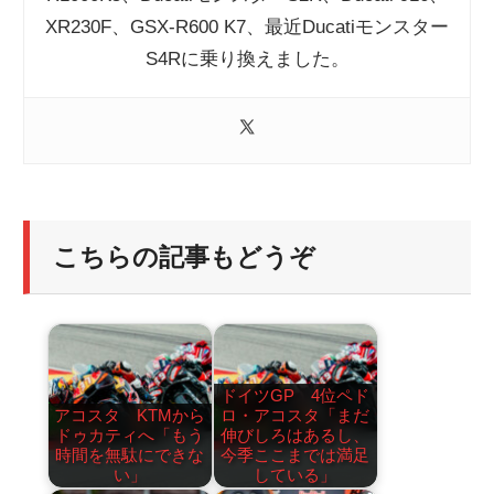
XR230F、GSX-R600 K7、最近Ducatiモンスター
S4Rに乗り換えました。
こちらの記事もどうぞ
ドイツGP 4位ペド
アコスタ KTMから
ロ・アコスタ「まだ
ドゥカティへ「もう
伸びしろはあるし、
時間を無駄にできな
今季ここまでは満足
い」
している」