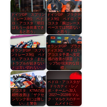
ドイツGP スプリン
ドイツGP プラクテ
トレース8位 ペド
ィス9位 ペドロ・ア
ロ・アコスタ「明日
コスタ「腕はレース
はもう一歩前進でき
ペースでは問題ない
ると思う」
と思う」
オランダGP プラク
オランダGP スプリ
ティス3位 ペドロ・
ントレース9位 ペド
アコスタ予選へ安定
ロ・アコスタ「また
感の改善が課題「ト
トラブルが起きない
ップ5が現実的な目
とは言い切れない」
標」
ペドロ・アコスタが
ドゥカティ・レノ
アコスタ KTMの信
ボ・チームへ加入
頼性改善は「ザクセ
2027〜2028年マル
ンリンク前には難し
ク・マルケスのチー
い」と警告
ムメイトに