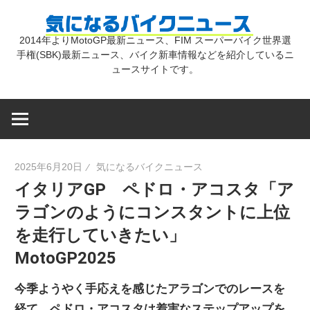
コ
気
ン
2014年よりMotoGP最新ニュース、FIM スーパーバイク世界選
テ
手権(SBK)最新ニュース、バイク新車情報などを紹介しているニ
に
ン
ュースサイトです。
ツ
な
へ
ス
キ
る
2025年6月20日
気になるバイクニュース
ッ
イタリアGP ペドロ・アコスタ「ア
プ
バ
ラゴンのようにコンスタントに上位
を走行していきたい」
イ
MotoGP2025
ク
今季ようやく手応えを感じたアラゴンでのレースを
経て、ペドロ・アコスタは着実なステップアップを