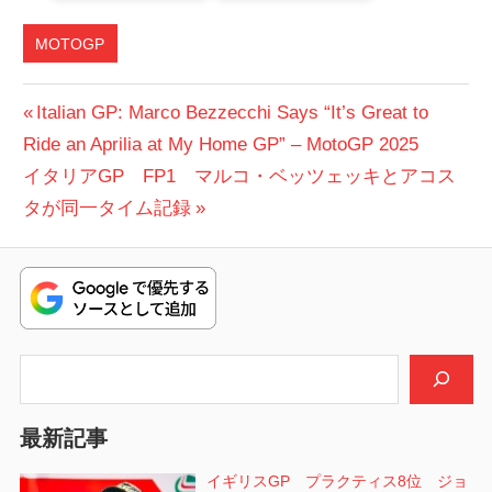
MOTOGP
投
前
Italian GP: Marco Bezzecchi Says “It’s Great to
の
Ride an Aprilia at My Home GP” – MotoGP 2025
稿
次
投
イタリアGP FP1 マルコ・ベッツェッキとアコス
ナ
の
稿:
タが同一タイム記録
ビ
投
稿:
ゲ
ー
シ
検索
ョ
最新記事
ン
イギリスGP プラクティス8位 ジョ