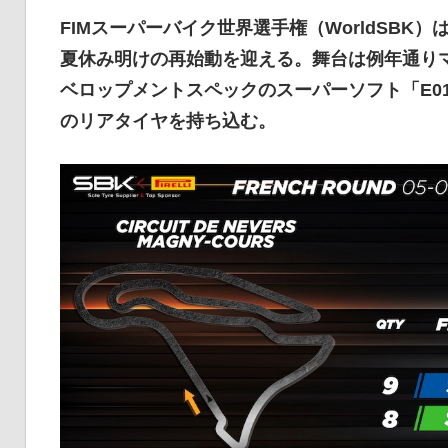
イ
FIMスーパーバイク世界選手権（WorldSBK
夏休み明けの再始動を迎える。舞台は例年通り
ベロップメントスペックのスーパーソフト「E01
ク
のリアタイヤを持ち込む。
ニ
ュ
ー
ス