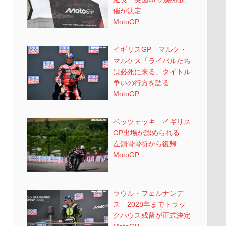
催が決定
MotoGP
イギリスGP マルク・
マルケス「ライバルたち
は必死に来る」タイトル
争いの行方を語る
MotoGP
ベッツェッキ イギリス
GP出場が認められる
左鎖骨骨折から復帰
MotoGP
ラウル・フェルナンデ
ス 2028年までトラッ
クハウス残留が正式決定