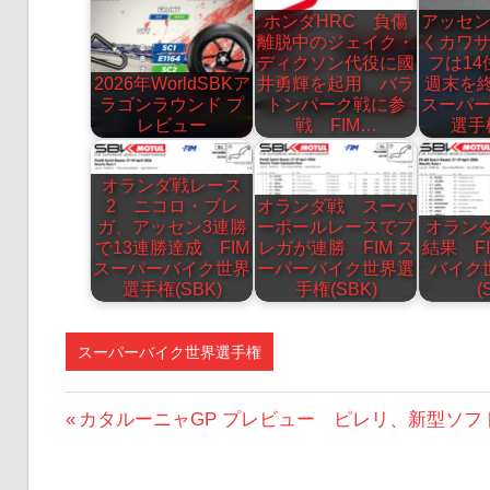
ホンダHRC 負傷
アッセ
離脱中のジェイク・
くカワ
ディクソン代役に國
フは14
2026年WorldSBKア
井勇輝を起用 バラ
週末を終
ラゴンラウンド プ
トンパーク戦に参
スーパ
レビュー
戦 FIM…
選手権
オランダ戦レース
2 ニコロ・ブレ
オランダ戦 スーパ
ガ、アッセン3連勝
ーポールレースでブ
オラン
で13連勝達成 FIM
レガが連勝 FIM ス
結果 F
スーパーバイク世界
ーパーバイク世界選
バイク
選手権(SBK)
手権(SBK)
(
スーパーバイク世界選手権
投
前
カタルーニャGP プレビュー ピレリ、新型ソ
の
稿
投