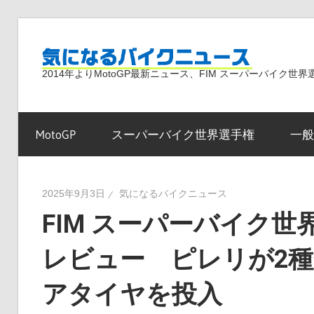
コ
ン
気
テ
2014年よりMotoGP最新ニュース、FIM スーパーバイク
ン
ツ
に
へ
MotoGP
スーパーバイク世界選手権
一般
ス
な
キ
ッ
2025年9月3日
気になるバイクニュース
プ
FIM スーパーバイク世界
る
レビュー ピレリが2
バ
アタイヤを投入