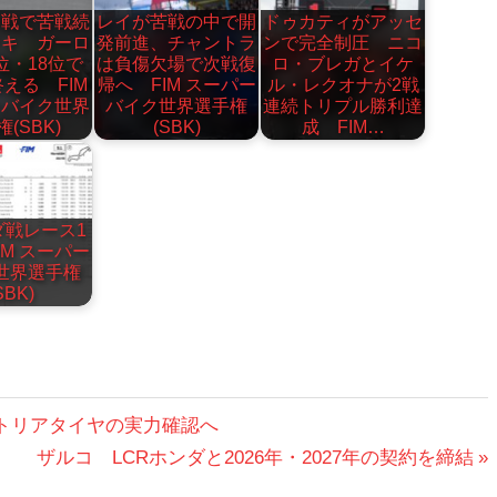
ン戦で苦戦続
レイが苦戦の中で開
ドゥカティがアッセ
サキ ガーロ
発前進、チャントラ
ンで完全制圧 ニコ
位・18位で
は負傷欠場で次戦復
ロ・ブレガとイケ
える FIM
帰へ FIM スーパー
ル・レクオナが2戦
ーバイク世界
バイク世界選手権
連続トリプル勝利達
(SBK)
(SBK)
成 FIM…
ダ戦レース1
IM スーパー
世界選手権
SBK)
フトリアタイヤの実力確認へ
次
ザルコ LCRホンダと2026年・2027年の契約を締結
の