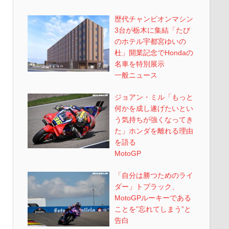
歴代チャンピオンマシン
3台が栃木に集結「たび
のホテル宇都宮ゆいの
杜」開業記念でHondaの
名車を特別展示
一般ニュース
ジョアン・ミル「もっと
何かを成し遂げたいとい
う気持ちが強くなってき
た」ホンダを離れる理由
を語る
MotoGP
「自分は勝つためのライ
ダー」トプラック、
MotoGPルーキーである
ことを”忘れてしまう”と
告白