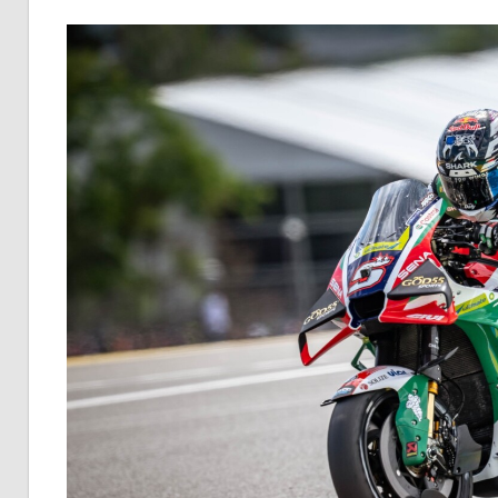
イ
ク
ニ
ュ
ー
ス