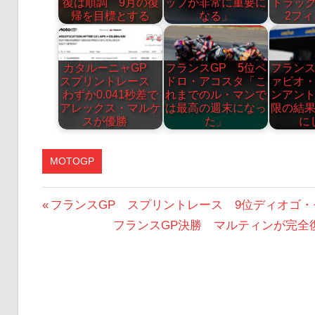
復は順調 9月の復
ップが非常に重要に
トラック
帰を目標とする
なる」
2フ
カタルーニャGP
フランスGP 5位ペ
フランス
スプリントレース
ドロ・アコスタ「こ
ァビオ
わずか0.041秒差で
れまでのル・マンで
ンアン
アレックス・マルケ
は最高の週末になっ
限の結
スが優勝
た」
に
MOTOGP
投
前
フランスGP スプリントレース 9位ディオゴ
の
次
フランスGP決勝 マルティンが完全復
稿
投
の
ナ
稿:
投
ビ
稿: