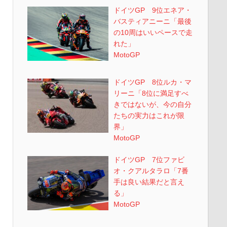
ドイツGP 9位エネア・
バスティアニーニ「最後
の10周はいいペースで走
れた」
MotoGP
ドイツGP 8位ルカ・マ
リーニ「8位に満足すべ
きではないが、今の自分
たちの実力はこれが限
界」
MotoGP
ドイツGP 7位ファビ
オ・クアルタラロ「7番
手は良い結果だと言え
る」
MotoGP