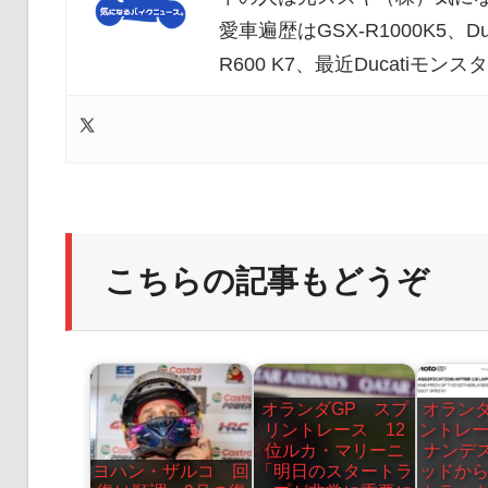
愛車遍歴はGSX-R1000K5、Duc
R600 K7、最近Ducatiモ
こちらの記事もどうぞ
オランダGP スプ
オランダ
リントレース 12
ントレ
位ルカ・マリーニ
ナンデ
ヨハン・ザルコ 回
「明日のスタートラ
ッドか