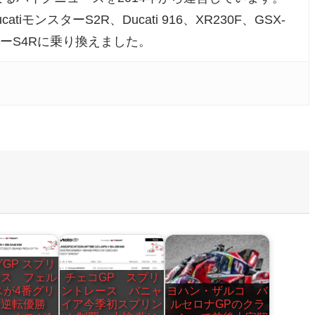
atiモンスターS2R、Ducati 916、XR230F、GSX-
ンスターS4Rに乗り換えました。
GP スプリ
ース フェル
チェコGP スプリ
スが4番グリ
ントレース バニャ
ヨハン・ザルコ バ
ら逆転優勝
イア今季初スプリン
ルセロナGPのクラ