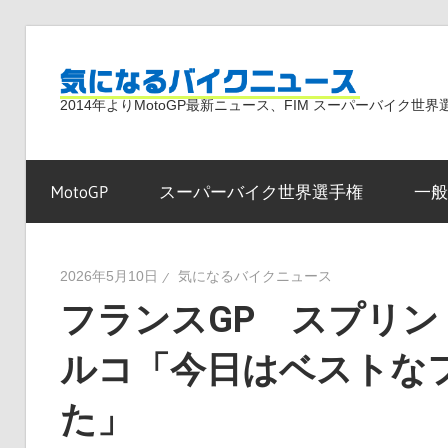
コ
ン
気
テ
2014年よりMotoGP最新ニュース、FIM スーパーバイク
ン
ツ
に
へ
MotoGP
スーパーバイク世界選手権
一般
ス
な
キ
ッ
2026年5月10日
気になるバイクニュース
プ
フランスGP スプリン
る
ルコ「今日はベストな
バ
た」