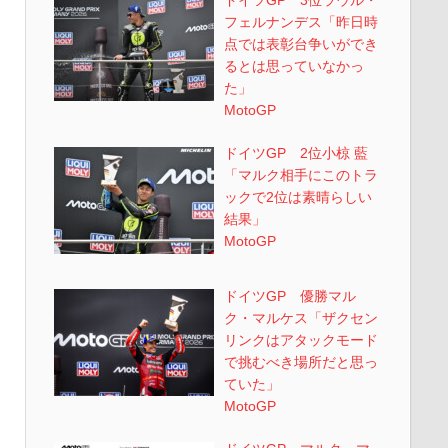
ドイツGP 3位ラウル・
フェルナンデス「昨日時
点では表彰台争いができ
るとは思っていなかっ
た」
MotoGP
ドイツGP 2位小椋 藍
「マルク相手にこのトラ
ックで2位は素晴らしい
結果」
MotoGP
ドイツGP 優勝マル
ク・マルケス「ザクセン
リンクはアタックモード
で挑むべき場所だと思っ
ていた」
MotoGP