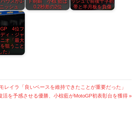
ハウスが1-
ト制覇 小椋 藍は
ッシュで前後十字靭
ィニッシュ
0.2秒差の2位
帯と半月板を負傷
GP 4位フ
・ディ・ジャ
トニオ「最大
果を狙うこと
した」
・モレイラ「良いペースを維持できたことが重要だった」
活を予感させる優勝、小椋藍がMotoGP初表彰台を獲得