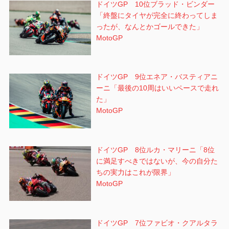
ドイツGP 10位ブラッド・ビンダー
「終盤にタイヤが完全に終わってしま
ったが、なんとかゴールできた」
MotoGP
ドイツGP 9位エネア・バスティアニ
ーニ「最後の10周はいいペースで走れ
た」
MotoGP
ドイツGP 8位ルカ・マリーニ「8位
に満足すべきではないが、今の自分た
ちの実力はこれが限界」
MotoGP
ドイツGP 7位ファビオ・クアルタラ