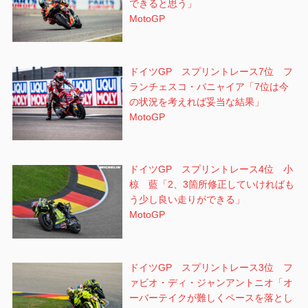
できると思う」
MotoGP
ドイツGP スプリントレース7位 フ
ランチェスコ・バニャイア「7位は今
の状況を考えれば妥当な結果」
MotoGP
ドイツGP スプリントレース4位 小
椋 藍「2、3箇所修正していければも
う少し良い走りができる」
MotoGP
ドイツGP スプリントレース3位 フ
ァビオ・ディ・ジャンアントニオ「オ
ーバーテイクが難しくペースを落とし