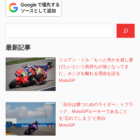
ゲ
ー
シ
検索
ョ
最新記事
ン
ジョアン・ミル「もっと何かを成し遂
げたいという気持ちが強くなってき
た」ホンダを離れる理由を語る
MotoGP
「自分は勝つためのライダー」トプラ
ック、MotoGPルーキーであること
を”忘れてしまう”と告白
MotoGP