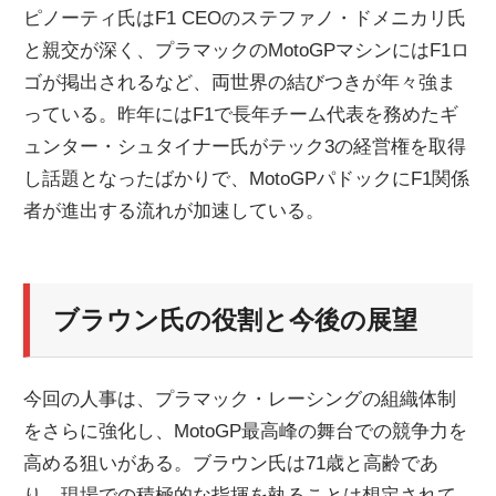
ピノーティ氏はF1 CEOのステファノ・ドメニカリ氏
と親交が深く、プラマックのMotoGPマシンにはF1ロ
ゴが掲出されるなど、両世界の結びつきが年々強ま
っている。昨年にはF1で長年チーム代表を務めたギ
ュンター・シュタイナー氏がテック3の経営権を取得
し話題となったばかりで、MotoGPパドックにF1関係
者が進出する流れが加速している。
ブラウン氏の役割と今後の展望
今回の人事は、プラマック・レーシングの組織体制
をさらに強化し、MotoGP最高峰の舞台での競争力を
高める狙いがある。ブラウン氏は71歳と高齢であ
り、現場での積極的な指揮を執ることは想定されて