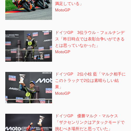
満足している」
MotoGP
ドイツGP 3位ラウル・フェルナンデ
ス「昨日時点では表彰台争いができる
とは思っていなかった」
MotoGP
ドイツGP 2位小椋 藍「マルク相手に
このトラックで2位は素晴らしい結
果」
MotoGP
ドイツGP 優勝マルク・マルケス
「ザクセンリンクはアタックモードで
挑むべき場所だと思っていた」