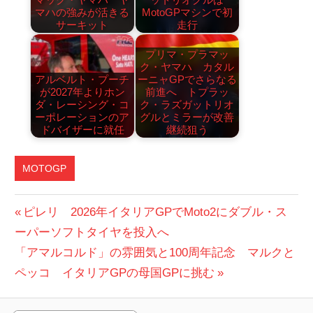
マハの強みが活きる
MotoGPマシンで初
サーキット
走行
プリマ・プラマッ
ク・ヤマハ カタル
アルベルト・プーチ
ーニャGPでさらなる
が2027年よりホン
前進へ トプラッ
ダ・レーシング・コ
ク・ラズガットリオ
ーポレーションのア
グルとミラーが改善
ドバイザーに就任
継続狙う
MOTOGP
投
前
ピレリ 2026年イタリアGPでMoto2にダブル・ス
の
ーパーソフトタイヤを投入へ
稿
次
投
「アマルコルド」の雰囲気と100周年記念 マルクと
ナ
の
稿:
ペッコ イタリアGPの母国GPに挑む
ビ
投
稿: