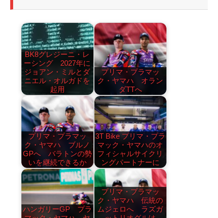
BK8グレジーニ・レ
ーシング 2027年に
ジョアン・ミルとダ
プリマ・プラマッ
ニエル・オルガドを
ク・ヤマハ オラン
起用
ダTTへ
プリマ・プラマッ
3T Bike プリマ・プラ
ク・ヤマハ ブルノ
マック・ヤマハのオ
GPへ バラトンの勢
フィシャルサイクリ
いを継続できるか
ングパートナーに
プリマ・プラマッ
ク・ヤマハ 伝統の
ハンガリーGP プラ
ムジェロへ ラズガ
マック・ヤマハ ヤ
ットリオグルは