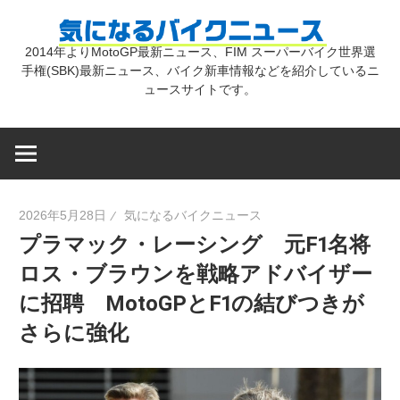
コ
気
ン
2014年よりMotoGP最新ニュース、FIM スーパーバイク世界選
テ
手権(SBK)最新ニュース、バイク新車情報などを紹介しているニ
に
ン
ュースサイトです。
ツ
な
へ
ス
キ
る
2026年5月28日
気になるバイクニュース
ッ
プラマック・レーシング 元F1名将
プ
バ
ロス・ブラウンを戦略アドバイザー
に招聘 MotoGPとF1の結びつきが
イ
さらに強化
ク