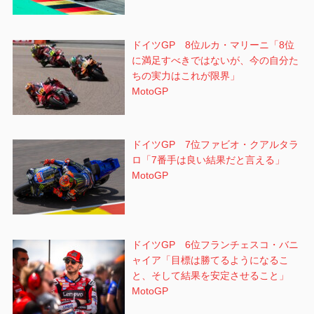
ドイツGP 8位ルカ・マリーニ「8位
に満足すべきではないが、今の自分た
ちの実力はこれが限界」
MotoGP
ドイツGP 7位ファビオ・クアルタラ
ロ「7番手は良い結果だと言える」
MotoGP
ドイツGP 6位フランチェスコ・バニ
ャイア「目標は勝てるようになるこ
と、そして結果を安定させること」
MotoGP