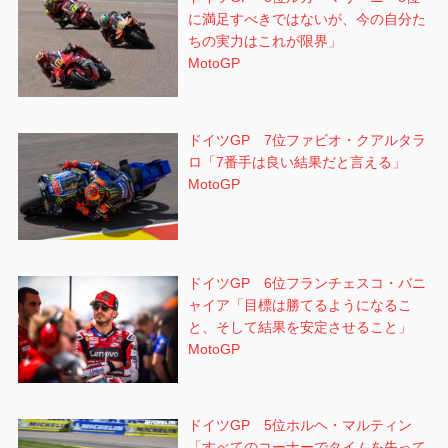
に満足すべきではないが、今の自分た
ちの実力はこれが限界」
MotoGP
ドイツGP 7位ファビオ・クアルタラ
ロ「7番手は良い結果だと言える」
MotoGP
ドイツGP 6位フランチェスコ・バニ
ャイア「目標は勝てるようになるこ
と、そして結果を安定させること」
MotoGP
ドイツGP 5位ホルヘ・マルティン
「すべてのコーナーでタイムを失って