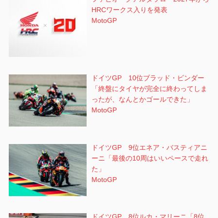
HRCワークス入りを発表
MotoGP
ドイツGP 10位ブラッド・ビンダー
「終盤にタイヤが完全に終わってしま
ったが、なんとかゴールできた」
MotoGP
ドイツGP 9位エネア・バスティアニ
ーニ「最後の10周はいいペースで走れ
た」
MotoGP
ドイツGP 8位ルカ・マリーニ「8位