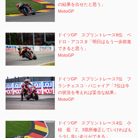
の結果を出せたと思う」
MotoGP
ドイツGP スプリントレース8位 ペ
ドロ・アコスタ「明日はもう一歩前進
できると思う」
MotoGP
ドイツGP スプリントレース7位 フ
ランチェスコ・バニャイア「7位は今
の状況を考えれば妥当な結果」
MotoGP
ドイツGP スプリントレース4位 小
椋 藍「2、3箇所修正していければも
う少し良い走りができる」