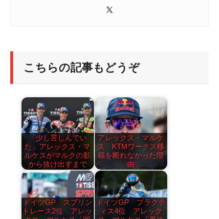
こちらの記事もどうぞ
「少し苦しんでい
アレックス・マルケ
た」アレックス・マ
ス KTMワークス移
ルケスがマルクの影
籍を断れなかった理
から抜け出すまで
由
ドイツGP スプリン
ドイツGP プラクテ
トレース2位 アレッ
ィス4位 アレック