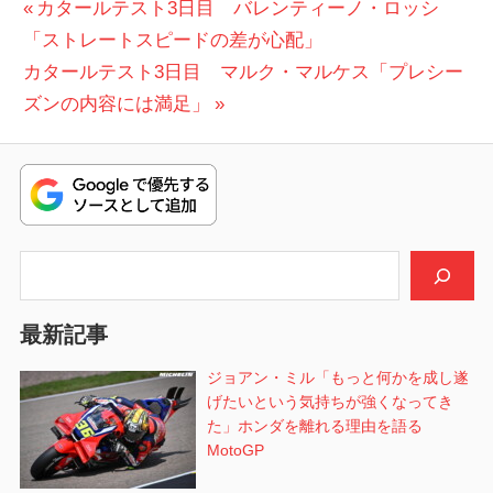
投
前
カタールテスト3日目 バレンティーノ・ロッシ
の
「ストレートスピードの差が心配」
稿
次
投
カタールテスト3日目 マルク・マルケス「プレシー
ナ
の
稿:
ズンの内容には満足」
ビ
投
稿:
ゲ
ー
シ
検索
ョ
最新記事
ン
ジョアン・ミル「もっと何かを成し遂
げたいという気持ちが強くなってき
た」ホンダを離れる理由を語る
MotoGP