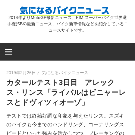
コ
気
ン
2014年よりMotoGP最新ニュース、FIM スーパーバイク世界選
テ
手権(SBK)最新ニュース、バイク新車情報などを紹介しているニ
に
ン
ュースサイトです。
ツ
な
へ
ス
キ
る
2019年2月26日
気になるバイクニュース
ッ
カタールテスト3日目 アレック
プ
バ
ス・リンス「ライバルはビニャーレ
スとドヴィツィオーゾ」
イ
テストでは終始好調な印象を与えたリンス。スズキ
ク
のバイクも今までのハンドリング、コーナリングス
ピードといった強みを活かしつつ、ブレーキングの