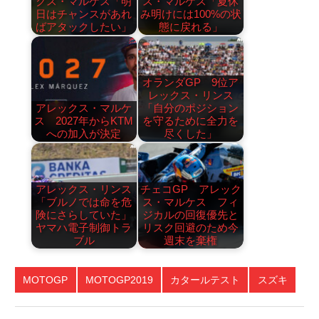
クス・マルケス「明
ス・マルケス「夏休
日はチャンスがあれ
み明けには100%の状
ばアタックしたい」
態に戻れる」
オランダGP 9位ア
レックス・リンス
アレックス・マルケ
「自分のポジション
ス 2027年からKTM
を守るために全力を
への加入が決定
尽くした」
アレックス・リンス
チェコGP アレック
「ブルノでは命を危
ス・マルケス フィ
険にさらしていた」
ジカルの回復優先と
ヤマハ電子制御トラ
リスク回避のため今
ブル
週末を棄権
MOTOGP
MOTOGP2019
カタールテスト
スズキ