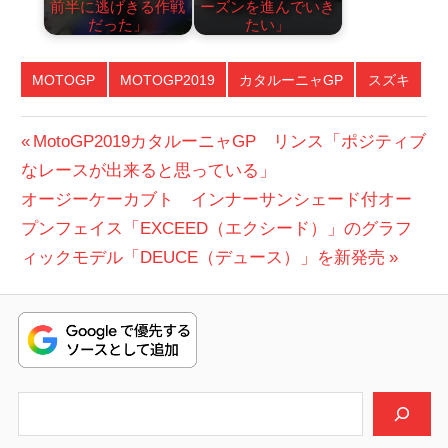
前半に逃げきる作戦
ーズンを進んでいき
だった」
たい」
MOTOGP
MOTOGP2019
カタルーニャGP
スズキ
投
前
MotoGP2019カタルーニャGP リンス「ポジティブ
の
なレースが出来ると思っている」
稿
次
投
オージーケーカブト インナーサンシェード付オー
ナ
の
稿:
プンフェイス「EXCEED（エクシード）」のグラフ
ビ
投
ィックモデル「DEUCE（デュース）」を新発売
稿:
ゲ
ー
シ
検索
ョ