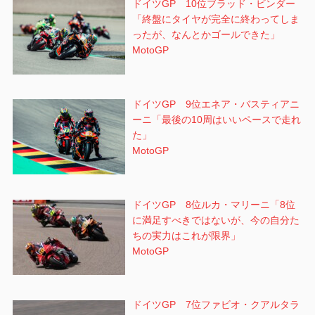
ドイツGP 10位ブラッド・ビンダー
「終盤にタイヤが完全に終わってしま
ったが、なんとかゴールできた」
MotoGP
ドイツGP 9位エネア・バスティアニ
ーニ「最後の10周はいいペースで走れ
た」
MotoGP
ドイツGP 8位ルカ・マリーニ「8位
に満足すべきではないが、今の自分た
ちの実力はこれが限界」
MotoGP
ドイツGP 7位ファビオ・クアルタラ