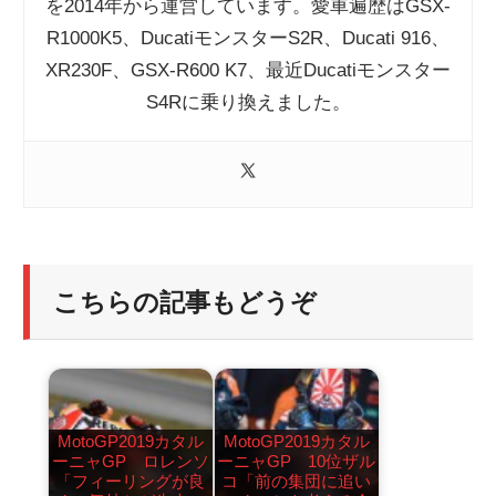
を2014年から運営しています。愛車遍歴はGSX-
R1000K5、DucatiモンスターS2R、Ducati 916、
XR230F、GSX-R600 K7、最近Ducatiモンスター
S4Rに乗り換えました。
こちらの記事もどうぞ
MotoGP2019カタル
MotoGP2019カタル
ーニャGP ロレンソ
ーニャGP 10位ザル
「フィーリングが良
コ「前の集団に追い