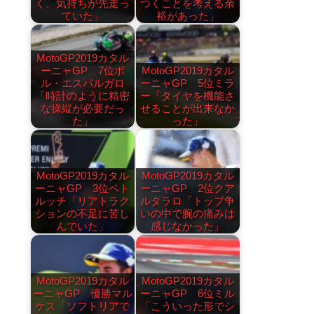
く、気持ちが先走っ
つくことを考える余
ていた」
裕があった」
MotoGP2019カタル
ーニャGP 7位ポ
MotoGP2019カタル
ル・エスパルガロ
ーニャGP 5位ミラ
「時計のように精密
ー「タイヤを機能さ
な操縦が必要だっ
せることが出来なか
た」
った」
MotoGP2019カタル
MotoGP2019カタル
ーニャGP 3位ペト
ーニャGP 2位クア
ルッチ「リアトラク
ルタラロ「トップ争
ションの不足に苦し
いの中で腕の痛みは
んでいた」
感じなかった」
MotoGP2019カタル
MotoGP2019カタル
ーニャGP 優勝マル
ーニャGP 6位ミル
ケス「ソフトリアで
「こういった形でシ