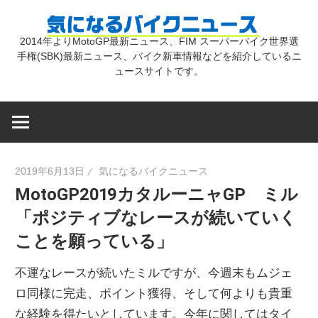
コ
気
ン
2014年よりMotoGP最新ニュース、FIM スーパーバイク世界選
テ
手権(SBK)最新ニュース、バイク新車情報などを紹介しているニ
に
ン
ュースサイトです。
ツ
な
へ
ス
キ
る
2019年6月13日
気になるバイクニュース
ッ
MotoGP2019カタルーニャGP ミル
プ
バ
「ポジティブなレースが続いていく
ことを願っている」
イ
不運なレースが続いたミルですが、今週末もムジェ
ク
ロ同様に完走、ポイント獲得、そして何よりも貴重
な経験を得たいとしています。今年に関してはタイ