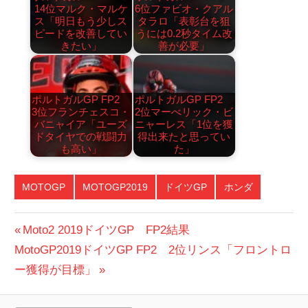
14位マルク・マルケ
6位ファビオ・クアル
ス「明日もう少しス
タラロ「表彰台を狙
ピードを改善してい
うには0.2秒タイム改
きたい」
善が必要」
ポルトガルGP FP2
ポルトガルGP FP2
3位フランチェスコ・
2位マーべリック・ビ
バニャイア「ユーズ
ニャーレス「1位を獲
ドタイヤでの戦闘力
得出来たと思ってい
も高い」
た」
MOTOGP
MOTOGP2019
ドイツGP
ホンダ
投
前
Moto2 2019ドイツGP FP2結果
次
の
MotoGP2019ドイツGP FP2 2位リンス「フロントロ
稿
の
投
ー獲得が目標」
ナ
投
稿: