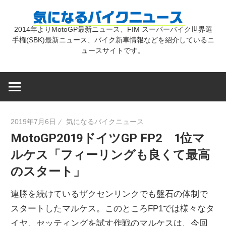
コ
気
ン
2014年よりMotoGP最新ニュース、FIM スーパーバイク世界選
テ
手権(SBK)最新ニュース、バイク新車情報などを紹介しているニ
に
ン
ュースサイトです。
ツ
な
へ
ス
キ
る
2019年7月6日
気になるバイクニュース
ッ
MotoGP2019ドイツGP FP2 1位マ
プ
バ
ルケス「フィーリングも良くて最高
のスタート」
イ
連勝を続けているザクセンリンクでも盤石の体制で
ク
スタートしたマルケス。このところFP1では様々なタ
イヤ、セッティングを試す作戦のマルケスは、今回