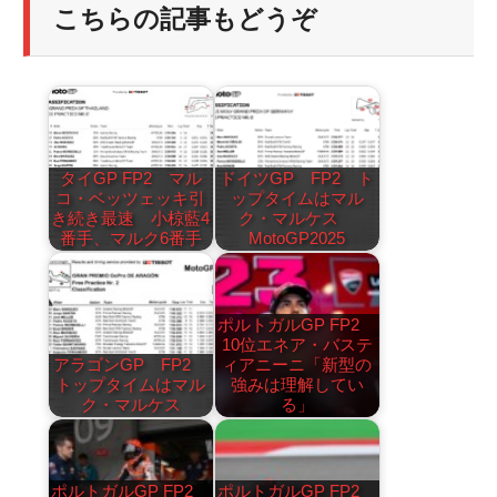
こちらの記事もどうぞ
タイGP FP2 マル
ドイツGP FP2 ト
コ・ベッツェッキ引
ップタイムはマル
き続き最速 小椋藍4
ク・マルケス
番手、マルク6番手
MotoGP2025
ポルトガルGP FP2
10位エネア・バステ
アラゴンGP FP2
ィアニーニ「新型の
トップタイムはマル
強みは理解してい
ク・マルケス
る」
ポルトガルGP FP2
ポルトガルGP FP2