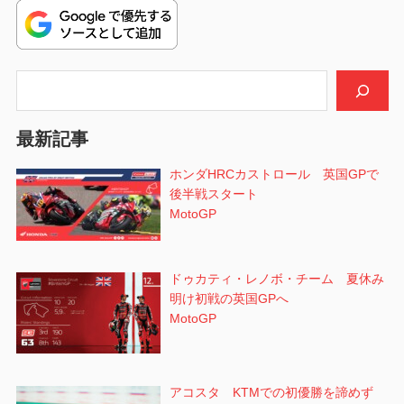
ビ
稿:
ゲ
ー
検索
シ
最新記事
ョ
ホンダHRCカストロール 英国GPで
ン
後半戦スタート
MotoGP
ドゥカティ・レノボ・チーム 夏休み
明け初戦の英国GPへ
MotoGP
アコスタ KTMでの初優勝を諦めず