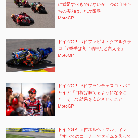
に満足すべきではないが、今の自分た
ちの実力はこれが限界」
MotoGP
ドイツGP 7位ファビオ・クアルタラ
ロ「7番手は良い結果だと言える」
MotoGP
ドイツGP 6位フランチェスコ・バニ
ャイア「目標は勝てるようになるこ
と、そして結果を安定させること」
MotoGP
ドイツGP 5位ホルヘ・マルティン
「すべてのコーナーでタイムを失って