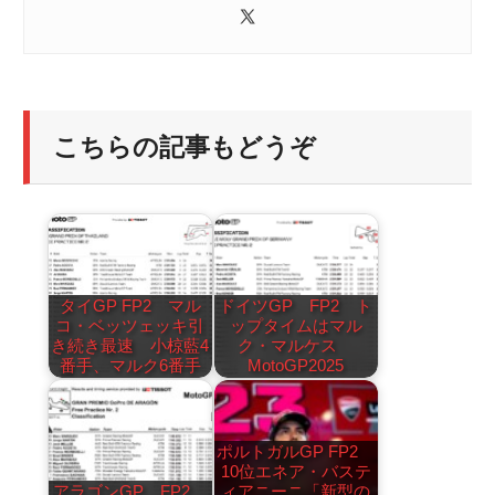
こちらの記事もどうぞ
タイGP FP2 マル
ドイツGP FP2 ト
コ・ベッツェッキ引
ップタイムはマル
き続き最速 小椋藍4
ク・マルケス
番手、マルク6番手
MotoGP2025
ポルトガルGP FP2
10位エネア・バステ
アラゴンGP FP2
ィアニーニ「新型の