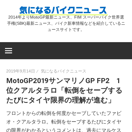
コ
気
ン
2014年よりMotoGP最新ニュース、FIM スーパーバイク世界選
テ
手権(SBK)最新ニュース、バイク新車情報などを紹介しているニ
に
ン
ュースサイトです。
ツ
な
へ
ス
キ
る
2019年9月14日
気になるバイクニュース
ッ
MotoGP2019サンマリノGP FP2 1
プ
バ
位クアルタラロ「転倒をセーブする
たびにタイヤ限界の理解が進む」
イ
フロントからの転倒を何度かセーブしていたファビ
ク
オ・クアルタラロ。転倒をセーブするたびにタイヤ
の限界がわかるというコメントは、過去にマルケス