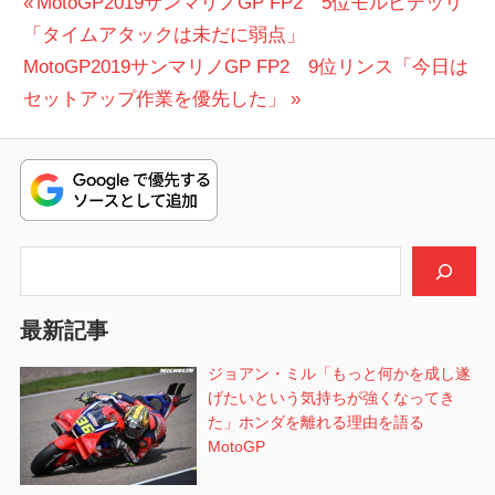
投
前
MotoGP2019サンマリノGP FP2 5位モルビデッリ
の
「タイムアタックは未だに弱点」
稿
次
投
MotoGP2019サンマリノGP FP2 9位リンス「今日は
ナ
の
稿:
セットアップ作業を優先した」
ビ
投
稿:
ゲ
ー
シ
検索
ョ
最新記事
ン
ジョアン・ミル「もっと何かを成し遂
げたいという気持ちが強くなってき
た」ホンダを離れる理由を語る
MotoGP