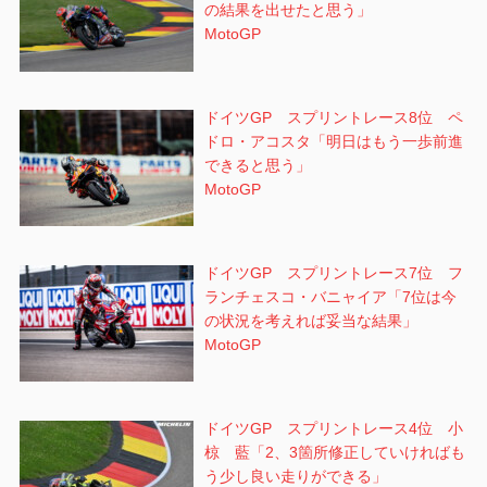
の結果を出せたと思う」
MotoGP
ドイツGP スプリントレース8位 ペ
ドロ・アコスタ「明日はもう一歩前進
できると思う」
MotoGP
ドイツGP スプリントレース7位 フ
ランチェスコ・バニャイア「7位は今
の状況を考えれば妥当な結果」
MotoGP
ドイツGP スプリントレース4位 小
椋 藍「2、3箇所修正していければも
う少し良い走りができる」