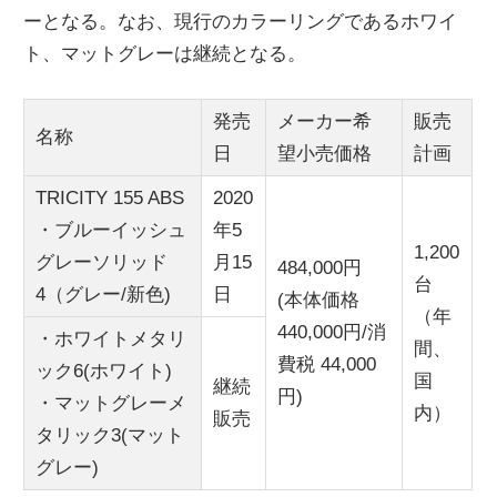
ーとなる。なお、現行のカラーリングであるホワイ
ニ
ト、マットグレーは継続となる。
ュ
発売
メーカー希
販売
名称
日
望小売価格
計画
ー
TRICITY 155 ABS
2020
・ブルーイッシュ
年5
ス
1,200
グレーソリッド
月15
484,000円
台
4（グレー/新色)
日
(本体価格
（年
440,000円/消
・ホワイトメタリ
間、
費税 44,000
ック6(ホワイト)
国
継続
円)
・マットグレーメ
内）
販売
タリック3(マット
グレー)