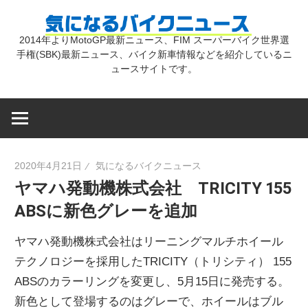
コ
気
ン
2014年よりMotoGP最新ニュース、FIM スーパーバイク世界選
テ
手権(SBK)最新ニュース、バイク新車情報などを紹介しているニ
に
ン
ュースサイトです。
ツ
な
へ
ス
キ
る
2020年4月21日
気になるバイクニュース
ッ
ヤマハ発動機株式会社 TRICITY 155
プ
バ
ABSに新色グレーを追加
イ
ヤマハ発動機株式会社はリーニングマルチホイール
テクノロジーを採用したTRICITY（トリシティ） 155
ク
ABSのカラーリングを変更し、5月15日に発売する。
新色として登場するのはグレーで、ホイールはブル