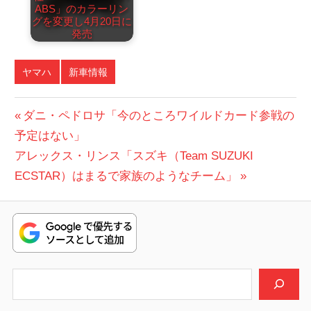
ABS」のカラーリン
グを変更し4月20日に
発売
ヤマハ
新車情報
投
前
ダニ・ペドロサ「今のところワイルドカード参戦の
の
予定はない」
稿
次
投
アレックス・リンス「スズキ（Team SUZUKI
ナ
の
稿:
ECSTAR）はまるで家族のようなチーム」
ビ
投
稿:
ゲ
ー
シ
検索
ョ