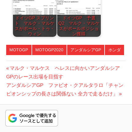
ドイツGP スプリン
ドイツGP 予選
ト マルク・マルケ
Q2 マルク・マルケ
スがポール・トゥ・
スがポールポジショ
ウィン
ン獲得
MOTOGP
MOTOGP2020
アンダルシアGP
ホンダ
投
前
マルク・マルケス ヘレスに向かいアンダルシア
の
GPのレース出場を目指す
稿
次
投
アンダルシアGP ファビオ・クアルタラロ「チャン
ナ
の
稿:
ピオンシップの長さは関係ない 全力で走るだけ」
ビ
投
稿:
ゲ
ー