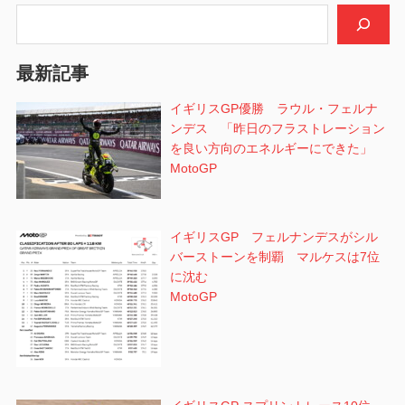
シ
検索
ョ
最新記事
ン
イギリスGP優勝 ラウル・フェルナ
ンデス 「昨日のフラストレーション
を良い方向のエネルギーにできた」
MotoGP
イギリスGP フェルナンデスがシル
バーストーンを制覇 マルケスは7位
に沈む
MotoGP