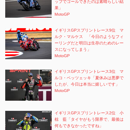
ップでゴールできたのは素晴らしい結
果」
MotoGP
イギリスGPスプリントレース9位 マ
ルク・マルケス 「今日のようなフィ
ーリングだと明日は生存のためのレー
スになってしまう」
MotoGP
イギリスGPスプリントレース3位 マ
ルコ・ベッツェッキ「夏休みは悪夢で
したが、今日は本当に嬉しいです」
MotoGP
イギリスGPスプリントレース2位 小
椋 藍「タイヤがもう限界で、最後は
何もできなかったですね」