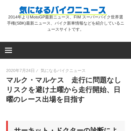
コ
気
ン
2014年よりMotoGP最新ニュース、FIM スーパーバイク世界選
テ
手権(SBK)最新ニュース、バイク新車情報などを紹介しているニ
に
ン
ュースサイトです。
ツ
な
へ
ス
キ
る
2020年7月24日
気になるバイクニュース
ッ
マルク・マルケス 走行に問題なし
プ
バ
リスクを避け土曜から走行開始、日
曜のレース出場を目指す
イ
ク
サーキット・ドクターの診断によ