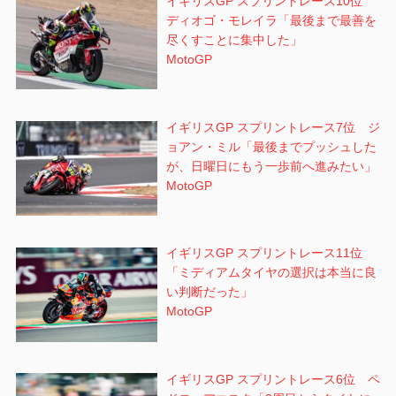
イギリスGP スプリントレース10位
ディオゴ・モレイラ「最後まで最善を
尽くすことに集中した」
MotoGP
イギリスGP スプリントレース7位 ジ
ョアン・ミル「最後までプッシュした
が、日曜日にもう一歩前へ進みたい」
MotoGP
イギリスGP スプリントレース11位
「ミディアムタイヤの選択は本当に良
い判断だった」
MotoGP
イギリスGP スプリントレース6位 ペ