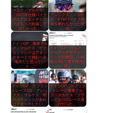
マルク・マルケス
「2027年仕様バイク
アレックス・マルケ
のエアロダイナミク
ス KTMワークス移
スはもっと削減して
籍を断れなかった理
ほしかった」
由
ドイツGP 優勝マル
ク・マルケス「ザク
ドイツGP マルク・
センリンクはアタッ
マルケスがザクセン
クモードで挑むべき
リンク10勝目 小椋
場所だと思ってい
藍が2位で選手権2位
た」
浮上
ドイツGP スプリン
ドイツGP スプリン
トレース2位 アレッ
トレース優勝マル
クス・マルケス「明
ク・マルケス「プラ
日はチャンスがあれ
ンどおりのレース運
ばアタックしたい」
びだった」