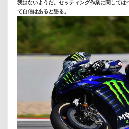
我はないようだ。セッティング作業に関しては
イ
て自信はあると語る。
ク
ニ
ュ
ー
ス