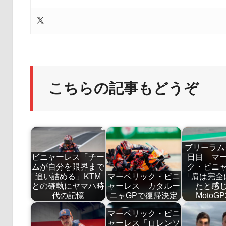
こちらの記事もどうぞ
ブリーラム
ビニャーレス「チー
日目 マ
ムが自分を限界まで
ク・ビニ
追い詰める」KTM
マーベリック・ビニ
「肩は完全
との確執にヤマハ時
ャーレス カタルー
たと感
代の記憶
ニャGPで復帰決定
MotoGP
マーベリック・ビニ
ャーレス「ロレンソ