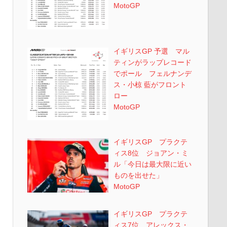
MotoGP
イギリスGP 予選 マル
ティンがラップレコード
でポール フェルナンデ
ス・小椋 藍がフロント
ロー
MotoGP
イギリスGP プラクテ
ィス8位 ジョアン・ミ
ル「今日は最大限に近い
ものを出せた」
MotoGP
イギリスGP プラクテ
ィス7位 アレックス・