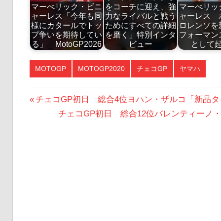
マーべリック・ビニ
をコーチに迎え、強
マーべリッ
ャーレス「今年も同
力なライバルと戦う
ャーレス 
様にカタールでトッ
ためにすべての詳細
ロレンソを
プ争いを期待してい
を磨く」特別インタ
フォーマン
る」 MotoGP2026
ビュー
として
MOTOGP
MOTOGP2020
チェコGP
ヤマハ
投
前
チェコGP初日 総合4位ヨハン・ザルコ「新品
の
次
チェコGP初日 総合12位バレンティーノ
稿
投
の
ナ
稿:
投
ビ
稿:
ゲ
ー
シ