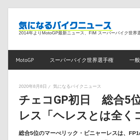
コ
ン
気
テ
2014年よりMotoGP最新ニュース、FIM スーパーバイク
ン
ツ
に
へ
MotoGP
スーパーバイク世界選手権
一般
ス
な
キ
ッ
2020年8月8日
気になるバイクニュース
プ
チェコGP初日 総合5
る
レス「ヘレスとは全く
バ
総合5位のマーべリック・ビニャーレスは、FP