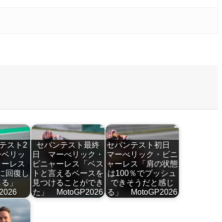
テスト2
セパンテスト最終
セパンテスト初日
ーベリッ
日 マーべリック・
マーべリック・ビニ
ャーレス
ビニャーレス「ベス
ャーレス「肩の状態
に回復し
トと言えるベースを
は100％でプッシュ
じる」
見つけることができ
できそうだと感じ
2026
た」 MotoGP2026
る」 MotoGP2026