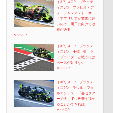
イギリスGP プラクテ
ィス3位 ファビオ・デ
ィ・ジャンアントニオ
「アプリリアが非常に速
いので、明日に向けて改
善が必要」
MotoGP
イギリスGP プラクテ
ィス5位 小椋 藍「ト
ップライダーと戦うには
ペースが足りない」
MotoGP
イギリスGP プラクテ
ィス2位 ラウル・フェ
ルナンデス 「各セクタ
ーで少しずつ改善を進め
ることができれば」
MotoGP