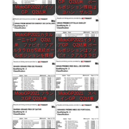
GP Q2結果 ポー
MotoGP2022ドイツ
ルポジション獲得は
GP Q2結果
ヨハン・ザルコ
MotoGP2021カタル
ーニャGP Q2結
MotoGP2021イタリ
果 ファビオ・クア
アGP Q2結果 ポー
ルタラロが5連続ポー
ルポジションはファ
ルポジションを獲得
ビオ・クアルタラロ
MotoGP2021 フラン
MotoGP2021 スペ
スGP Q2結果
インGP Q2結果