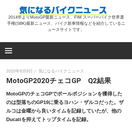
コ
気
ン
2014年よりMotoGP最新ニュース、FIM スーパーバイク世界選
テ
手権(SBK)最新ニュース、バイク新車情報などを紹介しているニ
に
ン
ュースサイトです。
ツ
な
へ
ス
キ
る
2020年8月8日
気になるバイクニュース
ッ
MotoGP2020チェコGP Q2結果
プ
バ
MotoGPのチェコGPでポールポジションを獲得した
イ
のは型落ちのGP19に乗るヨハン・ザルコだった。ザ
ルコは金曜から良いタイムを記録していたが、他の
Ducatiを抑えてトップタイムを記録。
ク