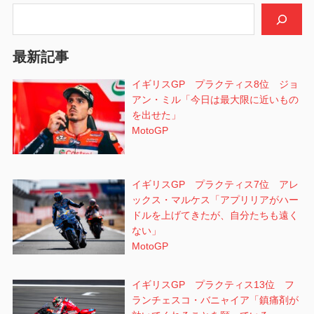
シ
検索
ョ
最新記事
ン
イギリスGP プラクティス8位 ジョ
アン・ミル「今日は最大限に近いもの
を出せた」
MotoGP
イギリスGP プラクティス7位 アレ
ックス・マルケス「アプリリアがハー
ドルを上げてきたが、自分たちも遠く
ない」
MotoGP
イギリスGP プラクティス13位 フ
ランチェスコ・バニャイア「鎮痛剤が