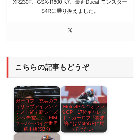
XR230F、GSX-R600 K7、最近Ducatiモンスター
S4Rに乗り換えました。
こちらの記事もどうぞ
ガーロフ 充実のフ
ィリップアイランド
MotoGP2021オラン
テスト経て新シーズ
ダGP 17位ギャレッ
ンへ準備完了 FIM
ト・ガーロフ「将来
スーパーバイク世界
的にはMotoGPに戻
選手権(SBK)
ってきたい」