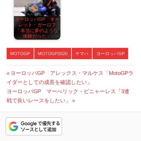
ヨーロッパGP ギャ
レット・ガーロフ
「本当に夢のような
体験だった」
MOTOGP
MOTOGP2020
ヤマハ
ヨーロッパGP
投
前
ヨーロッパGP アレックス・マルケス「MotoGPラ
の
イダーとしての成長を確認したい」
稿
次
投
ヨーロッパGP マーべリック・ビニャーレス「3連
ナ
の
稿:
戦で良いレースをしたい」
ビ
投
稿:
ゲ
ー