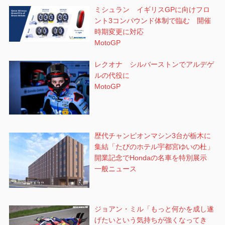
ミシュラン イギリスGPに向けフロ
ント3コンパウンド体制で臨む 開催
時期変更に対応
MotoGP
レクオナ シルバーストンでアルデゲ
ルの代役に
MotoGP
歴代チャンピオンマシン3台が栃木に
集結「たびのホテル宇都宮ゆいの杜」
開業記念でHondaの名車を特別展示
一般ニュース
ジョアン・ミル「もっと何かを成し遂
げたいという気持ちが強くなってき