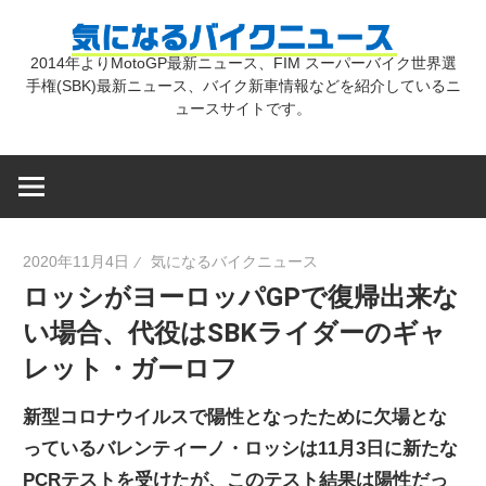
コ
気
ン
2014年よりMotoGP最新ニュース、FIM スーパーバイク世界選
テ
手権(SBK)最新ニュース、バイク新車情報などを紹介しているニ
に
ン
ュースサイトです。
ツ
な
へ
ス
キ
る
2020年11月4日
気になるバイクニュース
ッ
ロッシがヨーロッパGPで復帰出来な
プ
バ
い場合、代役はSBKライダーのギャ
レット・ガーロフ
イ
新型コロナウイルスで陽性となったために欠場とな
ク
っているバレンティーノ・ロッシは11月3日に新たな
PCRテストを受けたが、このテスト結果は陽性だっ