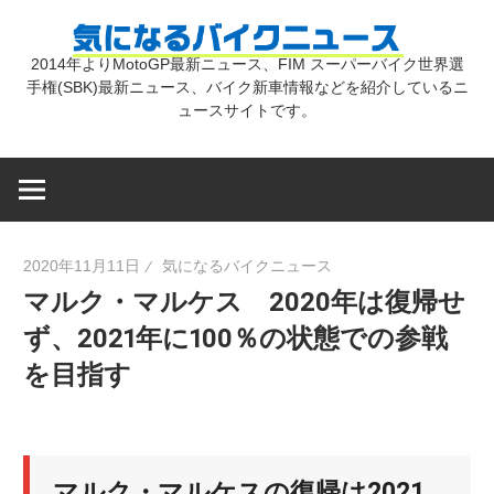
コ
気
ン
2014年よりMotoGP最新ニュース、FIM スーパーバイク世界選
テ
手権(SBK)最新ニュース、バイク新車情報などを紹介しているニ
に
ン
ュースサイトです。
ツ
な
へ
ス
キ
る
2020年11月11日
気になるバイクニュース
ッ
マルク・マルケス 2020年は復帰せ
プ
バ
ず、2021年に100％の状態での参戦
を目指す
イ
ク
マルク・マルケスの復帰は2021