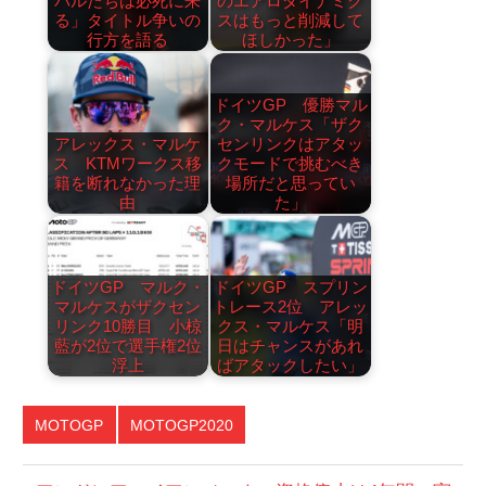
バルたちは必死に来
のエアロダイナミク
る」タイトル争いの
スはもっと削減して
行方を語る
ほしかった」
ドイツGP 優勝マル
ク・マルケス「ザク
アレックス・マルケ
センリンクはアタッ
ス KTMワークス移
クモードで挑むべき
籍を断れなかった理
場所だと思ってい
由
た」
ドイツGP マルク・
ドイツGP スプリン
マルケスがザクセン
トレース2位 アレッ
リンク10勝目 小椋
クス・マルケス「明
藍が2位で選手権2位
日はチャンスがあれ
浮上
ばアタックしたい」
MOTOGP
MOTOGP2020