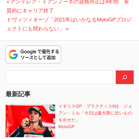
投
前
アンドレア・イアンノーネの資格停止は4年間 実
の
質的にキャリア終了
稿
次
投
ドヴィツィオーゾ「2021年はいかなるMotoGPプロジ
ナ
の
稿:
ェクトにも関わらない」
ビ
投
稿:
ゲ
ー
シ
検索
ョ
最新記事
ン
イギリスGP プラクティス8位 ジョ
アン・ミル「今日は最大限に近いもの
を出せた」
MotoGP