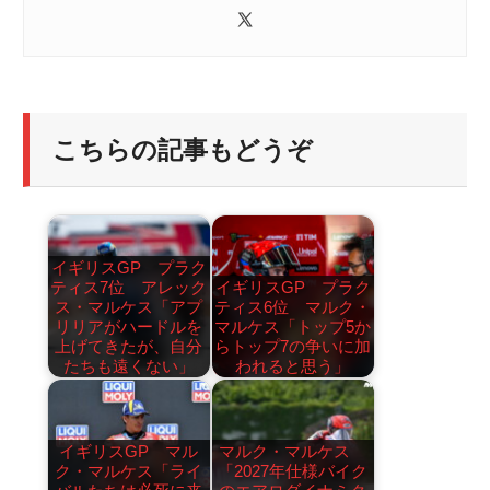
こちらの記事もどうぞ
イギリスGP プラク
ティス7位 アレック
イギリスGP プラク
ス・マルケス「アプ
ティス6位 マルク・
リリアがハードルを
マルケス「トップ5か
上げてきたが、自分
らトップ7の争いに加
たちも遠くない」
われると思う」
イギリスGP マル
マルク・マルケス
ク・マルケス「ライ
「2027年仕様バイク