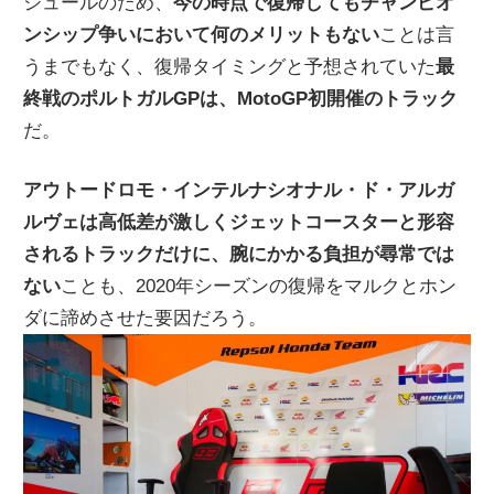
ジュールのため、
今の時点で復帰してもチャンピオ
ンシップ争いにおいて何のメリットもない
ことは言
うまでもなく、復帰タイミングと予想されていた
最
終戦のポルトガルGPは、MotoGP初開催のトラック
だ。
アウトードロモ・インテルナシオナル・ド・アルガ
ルヴェは高低差が激しくジェットコースターと形容
されるトラックだけに、腕にかかる負担が尋常では
ない
ことも、2020年シーズンの復帰をマルクとホン
ダに諦めさせた要因だろう。