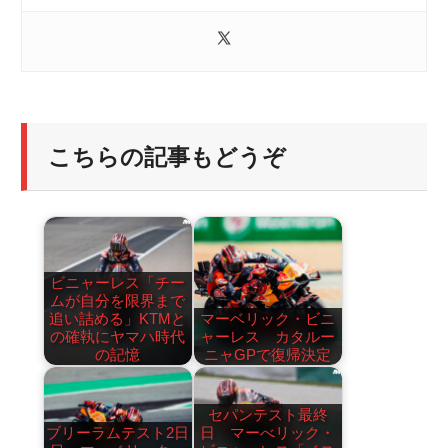
こちらの記事もどうぞ
ビニャーレス「チー
ムが自分を限界まで
追い詰める」KTMと
マーベリック・ビニ
の確執にヤマハ時代
ャーレス カタルー
の記憶
ニャGPで復帰決定
セパンテスト最終
ブリーラムテスト2日
日 マーべリック・