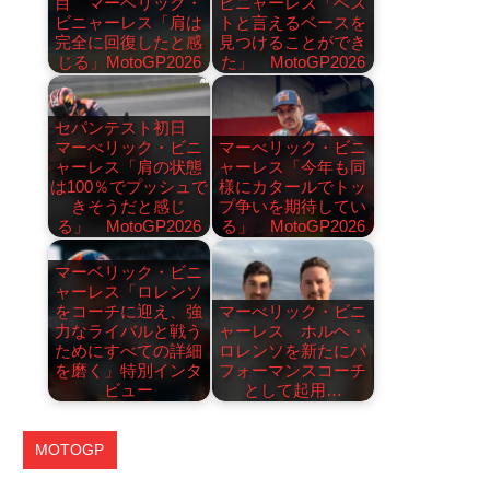
目 マーベリック・
ビニャーレス「ベス
ビニャーレス「肩は
トと言えるベースを
完全に回復したと感
見つけることができ
じる」MotoGP2026
た」 MotoGP2026
セパンテスト初日
マーべリック・ビニ
マーべリック・ビニ
ャーレス「肩の状態
ャーレス「今年も同
は100％でプッシュで
様にカタールでトッ
きそうだと感じ
プ争いを期待してい
る」 MotoGP2026
る」 MotoGP2026
マーベリック・ビニ
ャーレス「ロレンソ
をコーチに迎え、強
マーべリック・ビニ
力なライバルと戦う
ャーレス ホルヘ・
ためにすべての詳細
ロレンソを新たにパ
を磨く」特別インタ
フォーマンスコーチ
ビュー
として起用…
MOTOGP