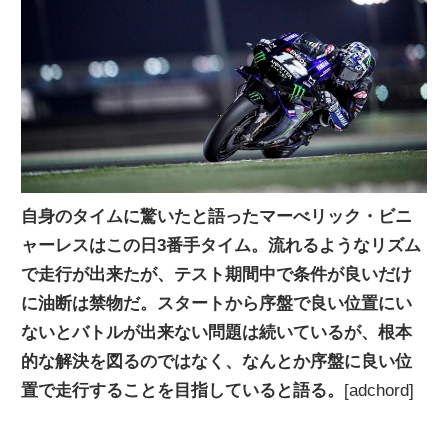
ニ
ュ
ー
ス
自身のタイムに驚いたと語ったマーべリック・ビニ
ャーレスはこの日3番手タイム。流れるようなリズム
で走行が出来たが、テスト期間中で条件が良いだけ
に油断は禁物だ。スタートから序盤で良い位置にい
ないとバトルが出来ない問題は続いているが、根本
的な解決を図るのではなく、なんとか序盤に良い位
置で走行することを目指していると語る。
[adchord]