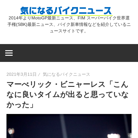
コ
気
ン
2014年よりMotoGP最新ニュース、FIM スーパーバイク世界選
テ
手権(SBK)最新ニュース、バイク新車情報などを紹介しているニ
に
ン
ュースサイトです。
ツ
な
へ
ス
キ
る
2021年3月11日
気になるバイクニュース
ッ
マーべリック・ビニャーレス「こん
プ
バ
なに良いタイムが出ると思っていな
かった」
イ
ク