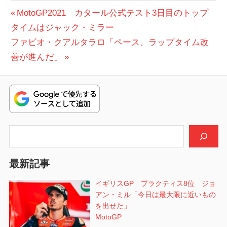
ヤ
投
前
MotoGP2021 カタール公式テスト3日目のトップ
マ
の
タイムはジャック・ミラー
稿
ハ
次
投
ファビオ・クアルタラロ「ペース、ラップタイム改
ナ
の
稿:
善が進んだ」
ビ
投
稿:
ゲ
ー
シ
検索
ョ
最新記事
ン
イギリスGP プラクティス8位 ジョ
アン・ミル「今日は最大限に近いもの
を出せた」
MotoGP