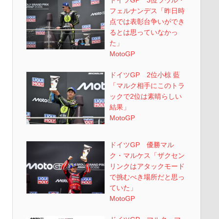
ドイツGP 3位ラウル・
フェルナンデス「昨日時
点では表彰台争いができ
るとは思っていなかっ
た」
MotoGP
ドイツGP 2位小椋 藍
「マルク相手にこのトラ
ックで2位は素晴らしい
結果」
MotoGP
ドイツGP 優勝マル
ク・マルケス「ザクセン
リンクはアタックモード
で挑むべき場所だと思っ
ていた」
MotoGP