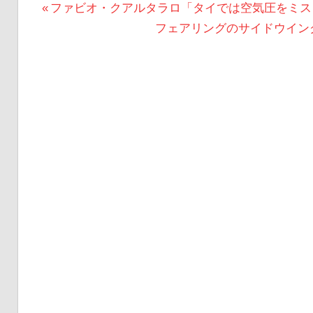
投
前
ファビオ・クアルタラロ「タイでは空気圧をミスして
の
次
フェアリングのサイドウイン
稿
投
の
ナ
稿:
投
ビ
稿:
ゲ
ー
シ
ョ
ン