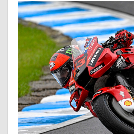
イ
ク
ニ
ュ
ー
ス