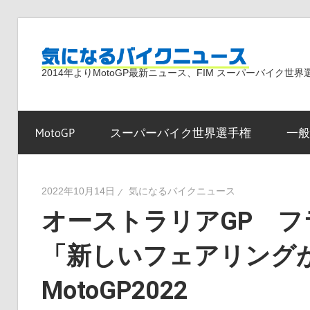
コ
ン
気
テ
2014年よりMotoGP最新ニュース、FIM スーパーバイク
ン
ツ
に
へ
MotoGP
スーパーバイク世界選手権
一般
ス
な
キ
ッ
2022年10月14日
気になるバイクニュース
プ
オーストラリアGP 
る
「新しいフェアリング
バ
MotoGP2022