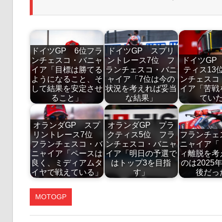
ドイツGP 6位フラ
ドイツGP スプリ
ンチェスコ・バニャ
ントレース7位 フ
ドイツGP
イア「目標は勝てる
ランチェスコ・バニ
ティス13
ようになること、そ
ャイア「7位は今の
ンチェスコ
して結果を安定させ
状況を考えれば妥当
イア「苦戦
ること」
な結果」
てい
オランダGP スプ
オランダGP プラ
リントレース7位
クティス5位 フラ
フランチェ
フランチェスコ・バ
ンチェスコ・バニャ
ニャイア「
ニャイア「ペースは
イア「明日の予選で
ィ離脱を考
良く、ミディアムタ
はトップ3を目指
のは2025
イヤで戦えている」
す」
後だっ
MOTOGP