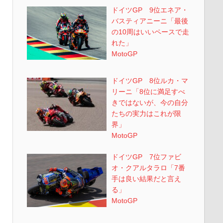
ドイツGP 9位エネア・
バスティアニーニ「最後
の10周はいいペースで走
れた」
MotoGP
ドイツGP 8位ルカ・マ
リーニ「8位に満足すべ
きではないが、今の自分
たちの実力はこれが限
界」
MotoGP
ドイツGP 7位ファビ
オ・クアルタラロ「7番
手は良い結果だと言え
る」
MotoGP