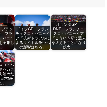
オランダGP
 プラク
ドイツGP フラン
DNF フランチェ
位 フラ
チェスコ・バニャイ
スコ・バニャイア
・バニャ
ア「技術トラブルに
「こういう形で週末
を予想し
よるタイトル争いへ
を終えることになり
た」
の影響はある」
残念」
スコ・バ
ドゥカテ
え始めた
年日本GP
た」