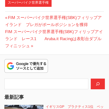
スーパーバイク世界選手権
投
前
FIM スーパーバイク世界選手権(SBK)フィリップア
の
イランド ブレガがポールポジションを獲得
稿
次
投
FIM スーパーバイク世界選手権(SBK)フィリップアイ
ナ
の
稿:
ランド レース1 Aruba.it Racingは表彰台ダブル
ビ
投
フィニッシュ
稿:
ゲ
ー
シ
検索
ョ
ン
最新記事
イギリスGP プラクティス1位 ベッ