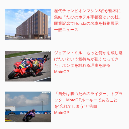
歴代チャンピオンマシン3台が栃木に
集結「たびのホテル宇都宮ゆいの杜」
開業記念でHondaの名車を特別展示
一般ニュース
ジョアン・ミル「もっと何かを成し遂
げたいという気持ちが強くなってき
た」ホンダを離れる理由を語る
MotoGP
「自分は勝つためのライダー」トプラ
ック、MotoGPルーキーであること
を”忘れてしまう”と告白
MotoGP