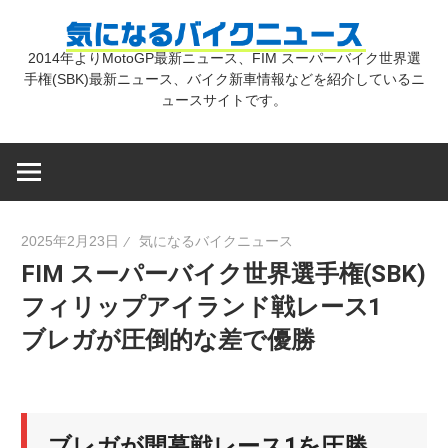
コ
気
ン
2014年よりMotoGP最新ニュース、FIM スーパーバイク世界選
テ
手権(SBK)最新ニュース、バイク新車情報などを紹介しているニ
に
ン
ュースサイトです。
ツ
な
へ
ス
キ
る
2025年2月23日
気になるバイクニュース
ッ
FIM スーパーバイク世界選手権(SBK)
プ
バ
フィリップアイランド戦レース1
ブレガが圧倒的な差で優勝
イ
ク
ブレガが開幕戦レース1を圧勝