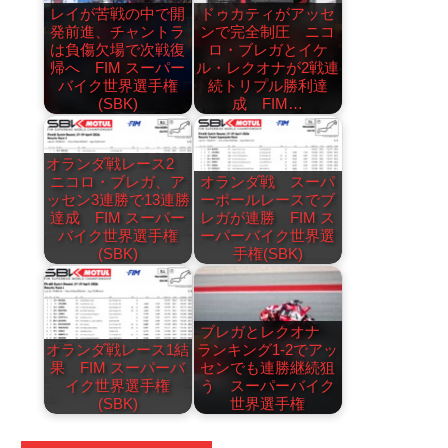
レイが苦戦の中で開
ドゥカティがアッセ
発前進、チャントラ
ンで完全制圧 ニコ
は負傷欠場で次戦復
ロ・ブレガとイケ
帰へ FIM スーパー
ル・レクオナが2戦連
バイク世界選手権
続トリプル勝利達
(SBK)
成 FIM…
オランダ戦レース2
ニコロ・ブレガ、ア
オランダ戦 スーパ
ッセン3連勝で13連勝
ーポールレースでブ
達成 FIM スーパー
レガが連勝 FIM ス
バイク世界選手権
ーパーバイク世界選
(SBK)
手権(SBK)
ブレガとレクオナ
オランダ戦レース1結
ランキング1-2でアッ
果 FIM スーパーバ
センでも連勝継続狙
イク世界選手権
う スーパーバイク
(SBK)
世界選手権