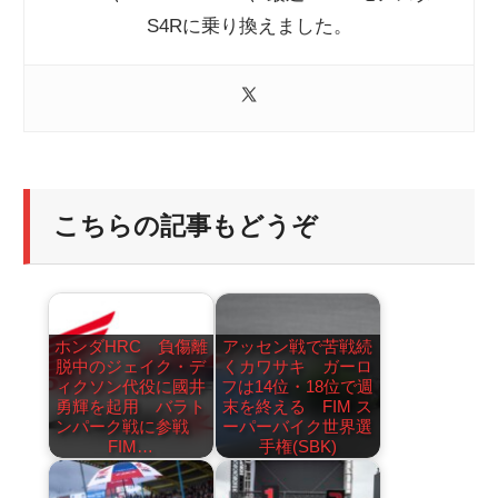
S4Rに乗り換えました。
こちらの記事もどうぞ
ホンダHRC 負傷離
アッセン戦で苦戦続
脱中のジェイク・デ
くカワサキ ガーロ
ィクソン代役に國井
フは14位・18位で週
勇輝を起用 バラト
末を終える FIM ス
ンパーク戦に参戦
ーパーバイク世界選
FIM…
手権(SBK)