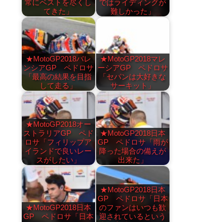
常にベストを尽くし
ではライディングが
てきた」
難しかった」
★MotoGP2018バレ
★MotoGP2018マレ
ンシアGP ペドロサ
ーシアGP ペドロサ
「最高の結果を目指
「セパンは大好きな
して走る」
サーキット」
★MotoGP2018オー
ストラリアGP ペド
★MotoGP2018日本
ロサ「フィリップア
GP ペドロサ「雨が
イランドで良いレー
降った場合の備えが
スがしたい」
出来た」
★MotoGP2018日本
GP ペドロサ「日本
★MotoGP2018日本
のファンはいつも歓
GP ペドロサ「日本
迎されているという