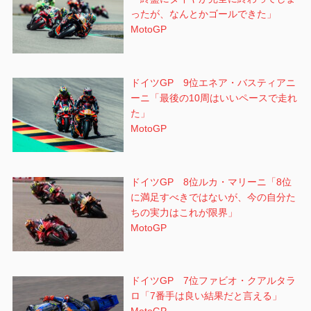
ったが、なんとかゴールできた」
MotoGP
ドイツGP 9位エネア・バスティアニ
ーニ「最後の10周はいいペースで走れ
た」
MotoGP
ドイツGP 8位ルカ・マリーニ「8位
に満足すべきではないが、今の自分た
ちの実力はこれが限界」
MotoGP
ドイツGP 7位ファビオ・クアルタラ
ロ「7番手は良い結果だと言える」