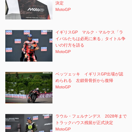
決定
MotoGP
イギリスGP マルク・マルケス「ラ
イバルたちは必死に来る」タイトル争
いの行方を語る
MotoGP
ベッツェッキ イギリスGP出場が認
められる 左鎖骨骨折から復帰
MotoGP
ラウル・フェルナンデス 2028年まで
トラックハウス残留が正式決定
MotoGP