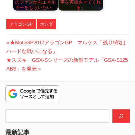
のファンからエネル
事を実感させてくれ
ギーをもらいたい」
る」
アラゴンGP
ホンダ
投
前
★MotoGP2017アラゴンGP マルケス「残り5戦は
の
ハードな戦いになる」
稿
次
投
★スズキ GSX‐Sシリーズの新型モデル「GSX‐S125
ナ
の
稿:
ABS」を発売
ビ
投
稿:
ゲ
ー
シ
検索
ョ
最新記事