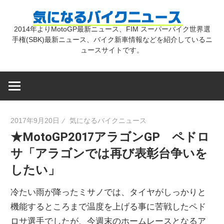
コ
気
ン
2014年よりMotoGP最新ニュース、FIM スーパーバイク世界選
テ
手権(SBK)最新ニュース、バイク新車情報などを紹介しているニ
に
ン
ュースサイトです。
ツ
な
へ
ス
キ
る
2017年9月20日
気になるバイクニュース
ッ
★MotoGP2017アラゴンGP ペドロ
プ
バ
サ「アラゴンでは再び表彰台争いを
したい」
イ
冷たい雨が降ったミサノでは、タイヤがしっかりと
ク
機能するところまで温度を上げる事に苦戦したペド
ロサ選手でしたが、今週末のホームレースとなるア