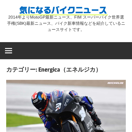
コ
気
ン
2014年よりMotoGP最新ニュース、FIM スーパーバイク世界選
テ
手権(SBK)最新ニュース、バイク新車情報などを紹介しているニ
に
ン
ュースサイトです。
ツ
な
へ
ス
キ
る
カテゴリー:
Energica（エネルジカ）
ッ
プ
バ
イ
ク