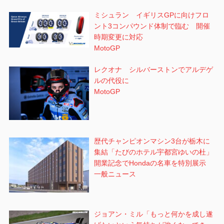
ミシュラン イギリスGPに向けフロ
ント3コンパウンド体制で臨む 開催
時期変更に対応
MotoGP
レクオナ シルバーストンでアルデゲ
ルの代役に
MotoGP
歴代チャンピオンマシン3台が栃木に
集結「たびのホテル宇都宮ゆいの杜」
開業記念でHondaの名車を特別展示
一般ニュース
ジョアン・ミル「もっと何かを成し遂