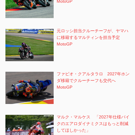
MotoGP
元ロッシ担当クルーチーフが、ヤマハ
に移籍するマルティンを担当予定
MotoGP
ファビオ・クアルタラロ 2027年ホン
ダ移籍でクルーチーフも交代へ
MotoGP
マルク・マルケス 「2027年仕様バイ
クのエアロダイナミクスはもっと削減
してほしかった」