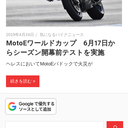
ニ
ュ
2019年4月24日
気になるバイクニュース
MotoEワールドカップ 6月17日か
ー
らシーズン開幕前テストを実施
ス
ヘレスにおいてMotoEパドックで火災が
続きを読む
検索