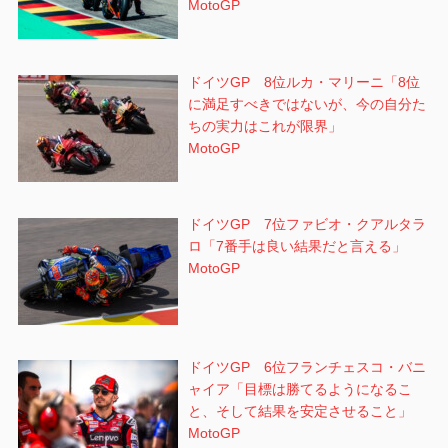
MotoGP
ドイツGP 8位ルカ・マリーニ「8位
に満足すべきではないが、今の自分た
ちの実力はこれが限界」
MotoGP
ドイツGP 7位ファビオ・クアルタラ
ロ「7番手は良い結果だと言える」
MotoGP
ドイツGP 6位フランチェスコ・バニ
ャイア「目標は勝てるようになるこ
と、そして結果を安定させること」
MotoGP