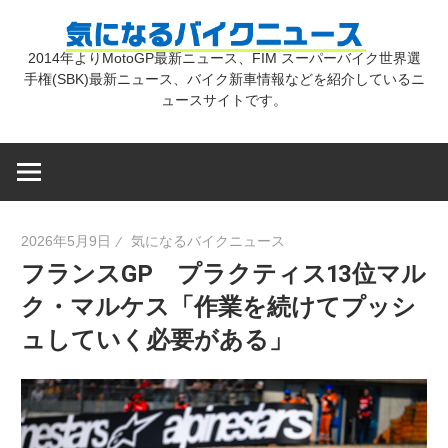
コ
気
ン
2014年よりMotoGP最新ニュース、FIM スーパーバイク世界選
テ
手権(SBK)最新ニュース、バイク新車情報などを紹介しているニ
に
ン
ュースサイトです。
ツ
な
へ
ス
キ
る
2026年5月9日
気になるバイクニュース
ッ
フランスGP プラクティス13位マル
プ
バ
ク・マルケス「作業を続けてプッシ
ュしていく必要がある」
イ
ク