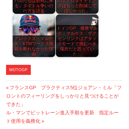
バルたちは必死に来
のエアロダイナミク
る」タイトル争いの
スはもっと削減して
行方を語る
ほしかった」
ドイツGP 優勝マル
ク・マルケス「ザク
アレックス・マルケ
センリンクはアタッ
ス KTMワークス移
クモードで挑むべき
籍を断れなかった理
場所だと思ってい
由
た」
MOTOGP
投
前
フランスGP プラクティス5位ジョアン・ミル「フ
の
ロントのフィーリングをしっかりと見つけることが
稿
投
できた」
ナ
次
稿:
ル・マンでピットレーン進入手順を更新 指定ルー
ビ
の
ト使用を義務化