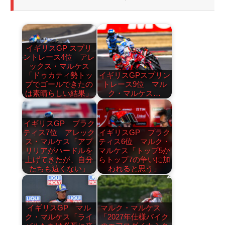
イギリスGP スプリ
ントレース4位 アレ
ックス・マルケス
「ドゥカティ勢トッ
イギリスGPスプリン
プでゴールできたの
トレース9位 マル
は素晴らしい結果」
ク・マルケス…
イギリスGP プラク
ティス7位 アレック
イギリスGP プラク
ス・マルケス「アプ
ティス6位 マルク・
リリアがハードルを
マルケス「トップ5か
上げてきたが、自分
らトップ7の争いに加
たちも遠くない」
われると思う」
イギリスGP マル
マルク・マルケス
ク・マルケス「ライ
「2027年仕様バイク