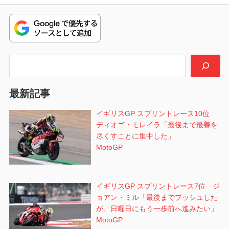
投
ゲ
稿:
ー
シ
検索
ョ
ン
最新記事
イギリスGP スプリントレース10位
ディオゴ・モレイラ「最後まで最善を
尽くすことに集中した」
MotoGP
イギリスGP スプリントレース7位 ジ
ョアン・ミル「最後までプッシュした
が、日曜日にもう一歩前へ進みたい」
MotoGP