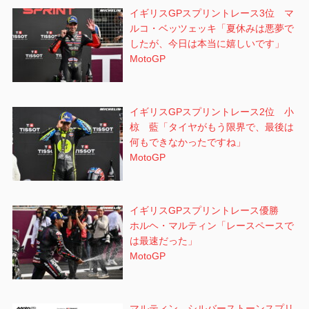
イギリスGPスプリントレース3位 マ
ルコ・ベッツェッキ「夏休みは悪夢で
したが、今日は本当に嬉しいです」
MotoGP
イギリスGPスプリントレース2位 小
椋 藍「タイヤがもう限界で、最後は
何もできなかったですね」
MotoGP
イギリスGPスプリントレース優勝
ホルヘ・マルティン「レースペースで
は最速だった」
MotoGP
マルティン シルバーストーンスプリ