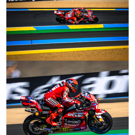
ニ
ュ
ー
ス